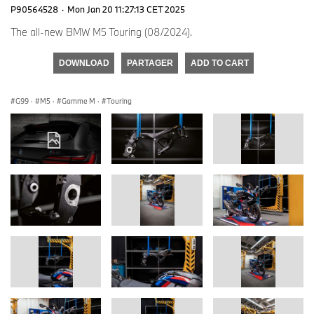
P90564528
·
Mon Jan 20 11:27:13 CET 2025
The all-new BMW M5 Touring (08/2024).
DOWNLOAD
PARTAGER
ADD TO CART
G99
·
M5
·
Gamme M
·
Touring