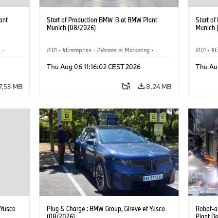
ant
Start of Production BMW i3 at BMW Plant
Start o
Munich (08/2026)
Munich 
g
·
I01
·
Entreprise
·
Ventes et Marketing
·
I01
·
E
·
i3
·
Usines de Production
·
Emplacements
·
i3
·
Usines 
Thu Aug 06 11:16:02 CEST 2026
Thu Au
BMW i
BMW i
7,53 MB
8,24 MB
 Yusco
Plug & Charge : BMW Group, Gireve et Yusco
Robot-a
(08/2026)
Plant D