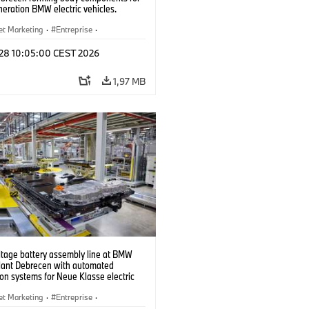
eration BMW electric vehicles.
6)
et Marketing
·
Entreprise
·
de Production
·
Emplacements
l 28 10:05:00 CEST 2026
1,97 MB
ltage battery assembly line at BMW
lant Debrecen with automated
on systems for Neue Klasse electric
. (07/2026)
et Marketing
·
Entreprise
·