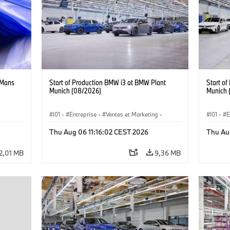
 Mans
Start of Production BMW i3 at BMW Plant
Start o
Munich (08/2026)
Munich 
I01
·
Entreprise
·
Ventes et Marketing
·
I01
·
E
Usines de Production
·
Emplacements
·
i3
·
Usines 
Thu Aug 06 11:16:02 CEST 2026
Thu Au
BMW i
BMW i
2,01 MB
9,36 MB