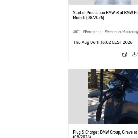
Start of Production BMW i3 at BMW Pl
Munich (08/2026)
I01
·
Entreprise
·
Ventes et Marketin
Usines de Production
·
Emplacements
Thu Aug 06 11:16:02 CEST 2026
BMW i
Plug & Charge : BMW Group, Gireve et
(08/2026)