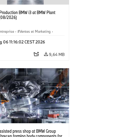
f Production BMW i3 at BMW Plant
(08/2026)
ntreprise
·
Ventes et Marketing
·
de Production
·
Emplacements
·
i3
·
g 06 11:16:02 CEST 2026
9,64 MB
ssisted press shop at BMW Group
ebrecen forming body components for