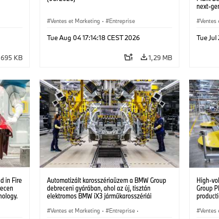
next-gen
(07/202
Ventes et Marketing
·
Entreprise
Ventes 
Usines 
Tue Aug 04 17:14:18 CEST 2026
Tue Ju
695 KB
1,29 MB
 in Fire
Automatizált karosszériaüzem a BMW Group
High-vo
recen
debreceni gyárában, ahol az új, tisztán
Group P
nology.
elektromos BMW iX3 járműkarosszériái
producti
készülnek. (07/2026)
vehicles
Ventes et Marketing
·
Entreprise
·
Ventes 