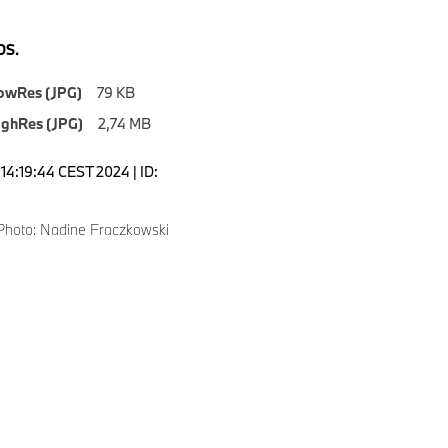
S.
owRes (JPG)
79 KB
ighRes (JPG)
2,74 MB
14:19:44 CEST 2024 | ID:
Photo: Nadine Fraczkowski