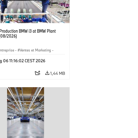
f Production BMW i3 at BMW Plant
(08/2026)
ntreprise
·
Ventes et Marketing
·
de Production
·
Emplacements
·
i3
·
g 06 11:16:02 CEST 2026
1,44 MB