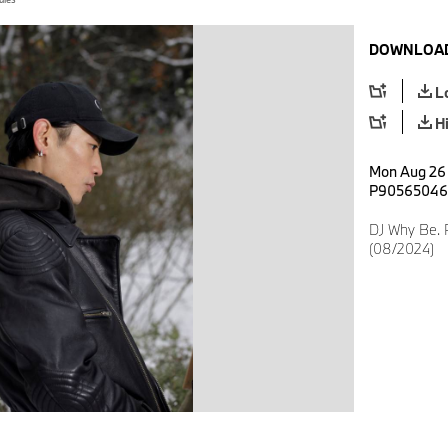
DOWNLOAD
L
H
Mon Aug 26 
P90565046
DJ Why Be. 
(08/2024)