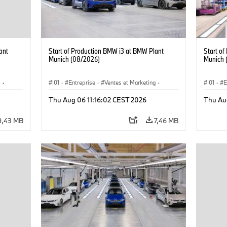
ant
Start of Production BMW i3 at BMW Plant
Start o
Munich (08/2026)
Munich 
g
·
I01
·
Entreprise
·
Ventes et Marketing
·
I01
·
E
·
i3
·
Usines de Production
·
Emplacements
·
i3
·
Usines 
Thu Aug 06 11:16:02 CEST 2026
Thu Au
BMW i
BMW i
9,43 MB
7,46 MB