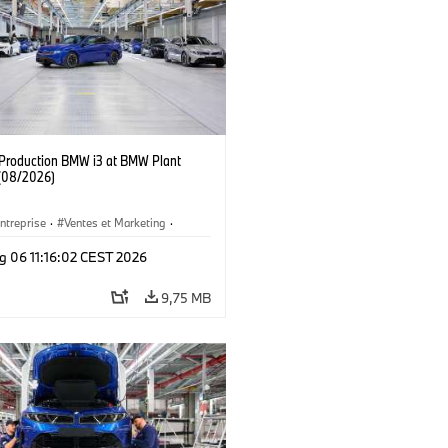
f Production BMW i3 at BMW Plant
(08/2026)
ntreprise
·
Ventes et Marketing
·
de Production
·
Emplacements
·
i3
·
g 06 11:16:02 CEST 2026
9,75 MB