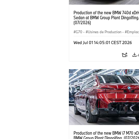
Production of the new BMW 740d xDri
Sedan at BMW Group Plant Dingolfing
(07/2026)
G70
·
Usines de Production
·
Emplac
·
Gamme M
·
i7 M70
·
740d
·
Série
Wed Jul 01 14:05:01 CEST 2026
BMW
Production of the new BMW i7 M70 xDr
BMW Group Plant Dingolfing. (07/202