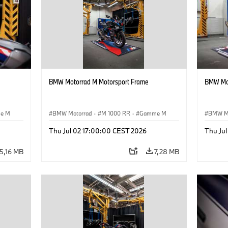
BMW Motorrad M Motorsport Frame
BMW Mot
e M
BMW Motorrad
·
M 1000 RR
·
Gamme M
BMW M
Thu Jul 02 17:00:00 CEST 2026
Thu Ju
5,16 MB
7,28 MB