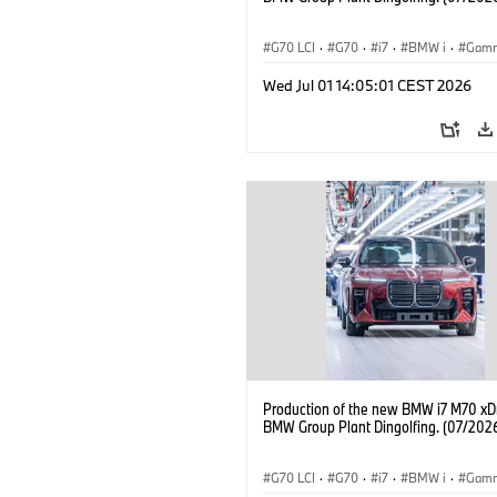
G70 LCI
·
G70
·
i7
·
BMW i
·
Gam
i7 M70
·
Usines de Production
·
Wed Jul 01 14:05:01 CEST 2026
Emplacements
Production of the new BMW i7 M70 xDr
BMW Group Plant Dingolfing. (07/202
G70 LCI
·
G70
·
i7
·
BMW i
·
Gam