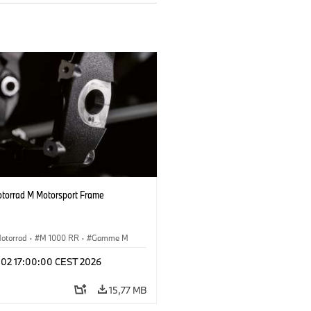
orrad M Motorsport Frame
otorrad
·
M 1000 RR
·
Gamme M
l 02 17:00:00 CEST 2026
15,77 MB