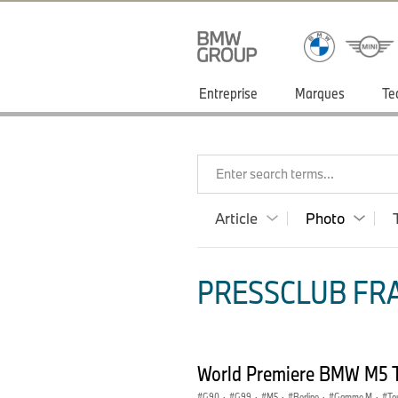
Entreprise
Marques
Te
Enter search terms...
Article
Photo
PRESSCLUB FRA
World Premiere BMW M5 
G90
·
G99
·
M5
·
Berline
·
Gamme M
·
To