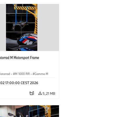
orrad M Motorsport Frame
otorrad
·
M 1000 RR
·
Gamme M
l 02 17:00:00 CEST 2026
5,21 MB