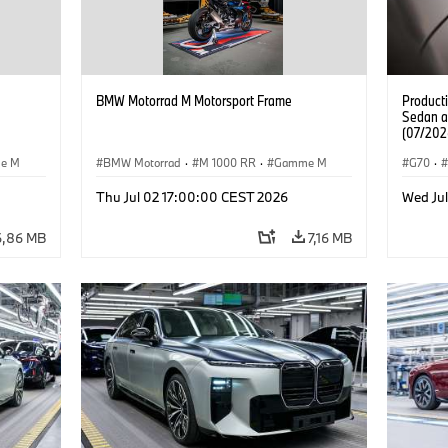
BMW Motorrad M Motorsport Frame
Product
Sedan a
(07/202
e M
BMW Motorrad
·
M 1000 RR
·
Gamme M
G70
·
·
Gamm
Thu Jul 02 17:00:00 CEST 2026
Wed Jul
BMW
6,86 MB
7,16 MB