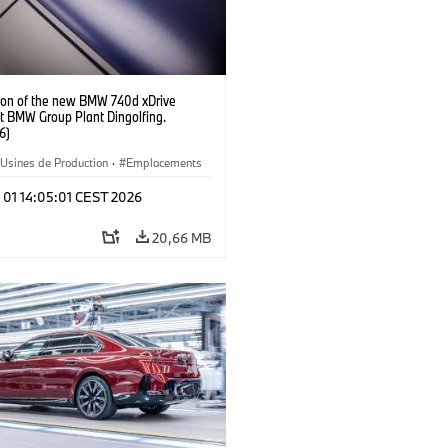
ion of the new BMW 740d xDrive
t BMW Group Plant Dingolfing.
6)
Usines de Production
·
Emplacements
e M
·
i7 M70
·
740d
·
Série 7
·
 01 14:05:01 CEST 2026
20,66 MB