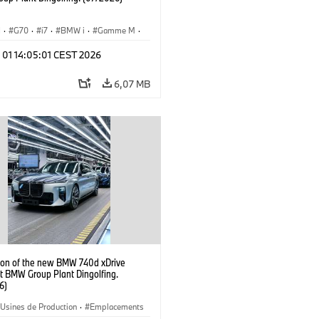
I
·
G70
·
i7
·
BMW i
·
Gamme M
·
·
Usines de Production
·
 01 14:05:01 CEST 2026
ements
6,07 MB
ion of the new BMW 740d xDrive
t BMW Group Plant Dingolfing.
6)
Usines de Production
·
Emplacements