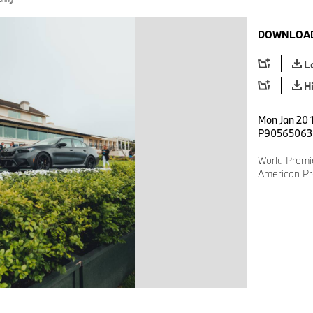
DOWNLOAD
L
H
Mon Jan 20 1
P90565063
World Premi
American P