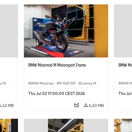
BMW Motorrad M Motorsport Frame
BMW Mot
e M
BMW Motorrad
·
M 1000 RR
·
Gamme M
BMW M
Thu Jul 02 17:00:00 CEST 2026
Thu Ju
6,42 MB
6,63 MB