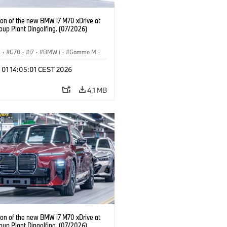
ion of the new BMW i7 M70 xDrive at
up Plant Dingolfing. (07/2026)
I
·
G70
·
i7
·
BMW i
·
Gamme M
·
·
Usines de Production
·
 01 14:05:01 CEST 2026
ements
4,1 MB
ion of the new BMW i7 M70 xDrive at
up Plant Dingolfing. (07/2026)