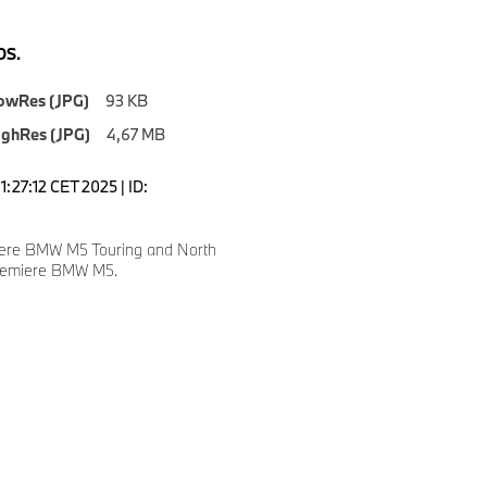
S.
owRes (JPG)
93 KB
ighRes (JPG)
4,67 MB
1:27:12 CET 2025 | ID:
ere BMW M5 Touring and North
remiere BMW M5.