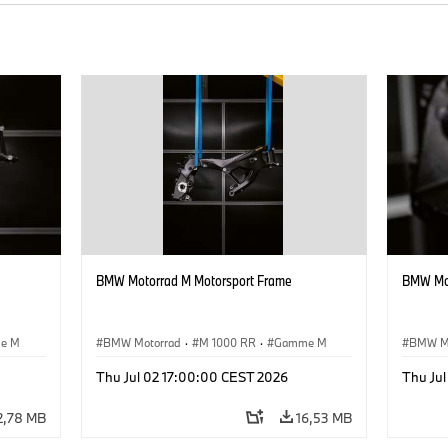
BMW Motorrad M Motorsport Frame
BMW Mot
e M
BMW Motorrad
·
M 1000 RR
·
Gamme M
BMW M
Thu Jul 02 17:00:00 CEST 2026
Thu Ju
2,78 MB
16,53 MB