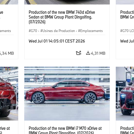
ve
Production of the new BMW 740d xDrive
Product
.
Sedan at BMW Group Plant Dingolfing.
BMW Gro
(07/2026)
ements
G70
·
Usines de Production
·
Emplacements
G70 LC
 7
·
·
Gamme M
·
i7 M70
·
740d
·
Série 7
·
i7 M70
Wed Jul 01 14:05:01 CEST 2026
Wed Jul
BMW
Emplac
4,34 MB
4,31 MB
ive at
Production of the new BMW i7 M70 xDrive at
Product
6)
BMW Group Plant Dingolfing. (07/2026)
BMW Gro