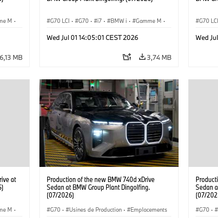
me M
·
G70 LCI
·
G70
·
i7
·
BMW i
·
Gamme M
·
G70 LC
i7 M70
·
Usines de Production
·
i7 M70
Wed Jul 01 14:05:01 CEST 2026
Wed Jul
Emplacements
Emplac
6,13 MB
3,74 MB
ive at
Production of the new BMW 740d xDrive
Product
6)
Sedan at BMW Group Plant Dingolfing.
Sedan a
(07/2026)
(07/202
me M
·
G70
·
Usines de Production
·
Emplacements
G70
·