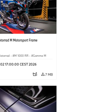
orrad M Motorsport Frame
otorrad
·
M 1000 RR
·
Gamme M
l 02 17:00:00 CEST 2026
7 MB