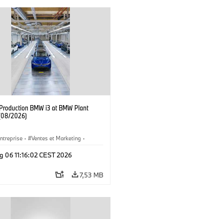
f Production BMW i3 at BMW Plant
(08/2026)
ntreprise
·
Ventes et Marketing
·
de Production
·
Emplacements
·
i3
·
g 06 11:16:02 CEST 2026
7,53 MB