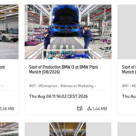
ant
Start of Production BMW i3 at BMW Plant
Start o
Munich (08/2026)
Munich 
g
·
I01
·
Entreprise
·
Ventes et Marketing
·
I01
·
E
·
i3
·
Usines de Production
·
Emplacements
·
i3
·
Usines 
Thu Aug 06 11:16:02 CEST 2026
Thu Au
BMW i
BMW i
7,46 MB
1,44 MB