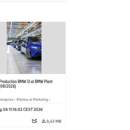
f Production BMW i3 at BMW Plant
(08/2026)
ntreprise
·
Ventes et Marketing
·
de Production
·
Emplacements
·
i3
·
g 06 11:16:02 CEST 2026
9,43 MB