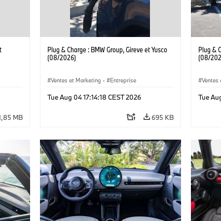
t
Plug & Charge : BMW Group, Gireve et Yusco
Plug & 
(08/2026)
(08/202
Ventes et Marketing
·
Entreprise
Ventes 
Tue Aug 04 17:14:18 CEST 2026
Tue Au
1,85 MB
695 KB