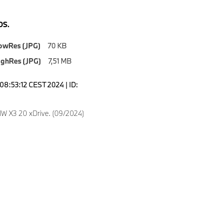
S.
owRes (JPG)
70 KB
ighRes (JPG)
7,51 MB
08:53:12 CEST 2024 | ID:
 X3 20 xDrive. (09/2024)