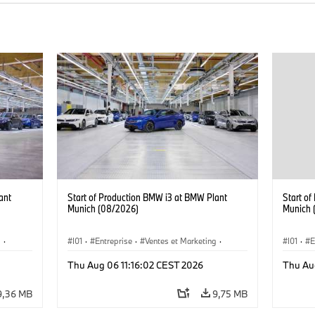
ant
Start of Production BMW i3 at BMW Plant
Start o
Munich (08/2026)
Munich 
g
·
I01
·
Entreprise
·
Ventes et Marketing
·
I01
·
E
·
i3
·
Usines de Production
·
Emplacements
·
i3
·
Usines 
Thu Aug 06 11:16:02 CEST 2026
Thu Au
BMW i
BMW i
9,36 MB
9,75 MB