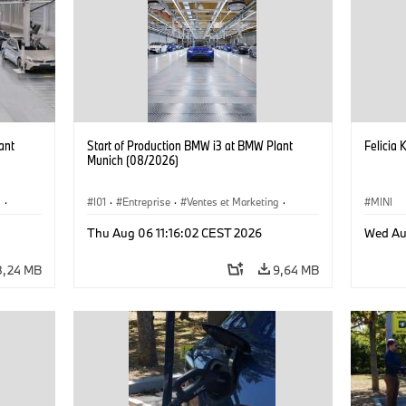
ant
Start of Production BMW i3 at BMW Plant
Felicia 
Munich (08/2026)
g
·
I01
·
Entreprise
·
Ventes et Marketing
·
MINI
·
i3
·
Usines de Production
·
Emplacements
·
i3
·
Thu Aug 06 11:16:02 CEST 2026
Wed Au
BMW i
8,24 MB
9,64 MB