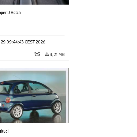
oper D Hatch
l 29 09:44:43 CEST 2026
3,21 MB
ritual