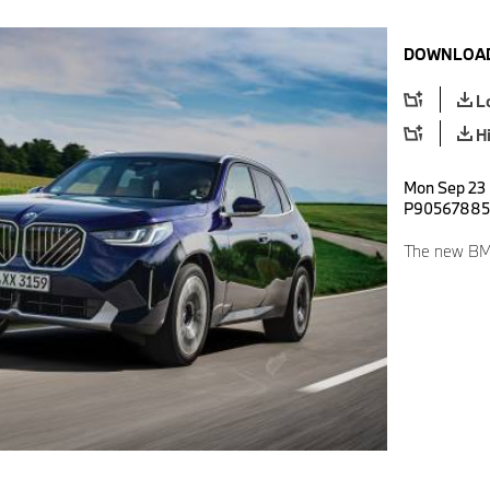
DOWNLOAD
L
H
Mon Sep 23 
P90567885
The new BMW