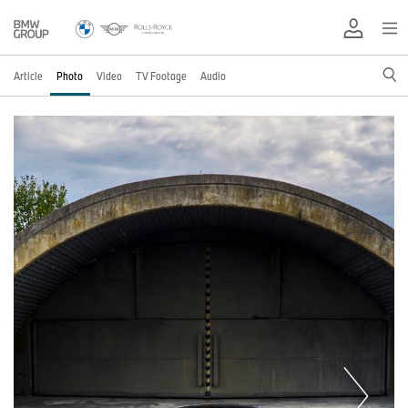
Article
Photo
Video
TV Footage
Audio