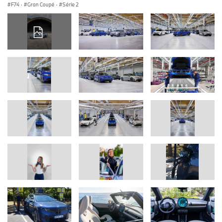
F74
·
Gran Coupé
·
Série 2