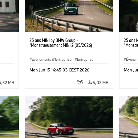
25 ans MINI by BMW Group -
25 ans 
"Monstrueusement MINI 2 (05/2026)
"Monstr
Événements d'Entreprise
·
Entreprise
Événem
Mon Jun 15 14:45:03 CEST 2026
Mon Ju
5,32 MB
5,02 MB