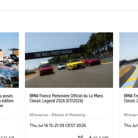
tu poses
BMW France Partenaire Officiel du Le Mans
BMW Fra
 edition
Classic Legend 2026 (07/2026)
Classic
on
 Franke
Entreprise
·
Ventes et Marketing
·
Entrepr
Événements d'Entreprise
Événem
Thu Jul 16 15:21:39 CEST 2026
Thu Jul
576 KB
10,6 MB