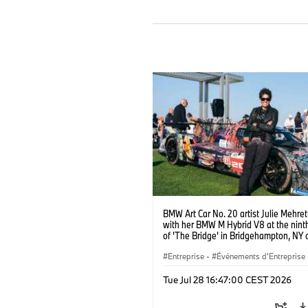
BMW Art Car No. 20 artist Julie Mehre
with her BMW M Hybrid V8 at the ninth
of 'The Bridge' in Bridgehampton, NY 
September 13, 2025. Photo credit Ben
@benfrankephoto.
Entreprise
·
Événements d'Entreprise
Tue Jul 28 16:47:00 CEST 2026