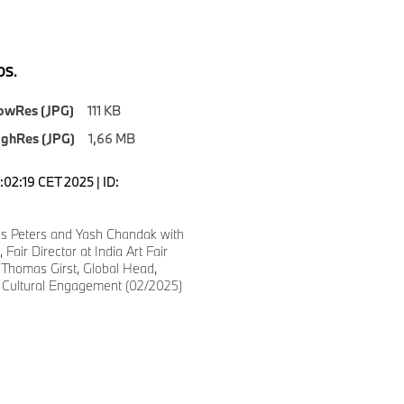
S.
owRes (JPG)
111 KB
ighRes (JPG)
1,66 MB
7:02:19 CET 2025 | ID:
is Peters and Yash Chandak with
Fair Director at India Art Fair
. Thomas Girst, Global Head,
Cultural Engagement (02/2025)