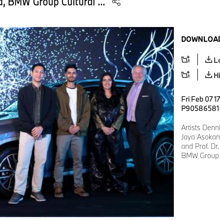
d, BMW Group Cultural ...
DOWNLOAD
L
H
Fri Feb 07 1
P90586581
Artists Denn
Jaya Asokan, 
and Prof. Dr
BMW Group 