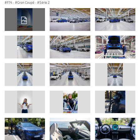
F74
·
Gran Coupé
·
Série 2