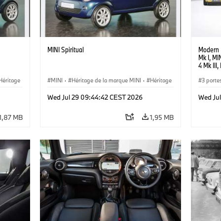
MINI Spiritual
Modern 
Mk I, MI
4 Mk III
Héritage
MINI
·
Héritage de la marque MINI
·
Héritage
3 porte
·
Jalons, étapes clés
Wed Jul 29 09:44:42 CEST 2026
Wed Ju
1,87 MB
1,95 MB