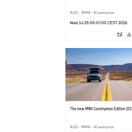
U25
·
MINI
·
Countryman
Wed Jul 29 00:01:00 CEST 2026
The new MINI Countryman Edition (07
U25
·
MINI
·
Countryman