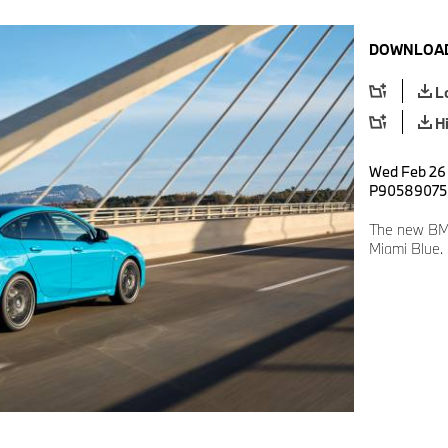
DOWNLOAD
L
H
Wed Feb 26 0
P90589075
The new BM
Miami Blue.