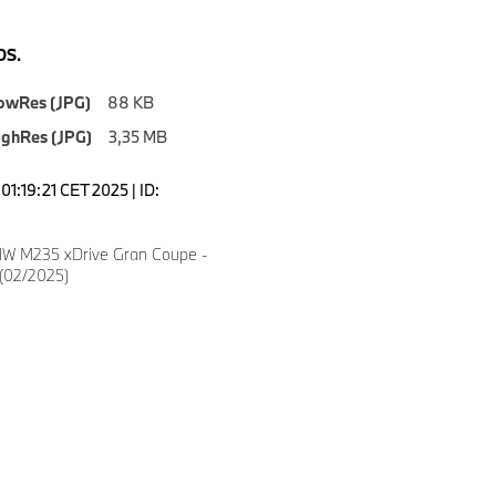
S.
owRes (JPG)
88 KB
ighRes (JPG)
3,35 MB
1:19:21 CET 2025 | ID:
W M235 xDrive Gran Coupe -
 (02/2025)