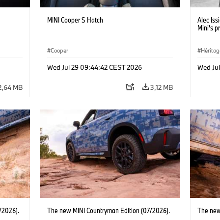
MINI Cooper S Hatch
Alec Iss
Mini's p
Cooper
Héritag
Wed Jul 29 09:44:42 CEST 2026
Wed Ju
2,64 MB
3,12 MB
/2026).
The new MINI Countryman Edition (07/2026).
The new