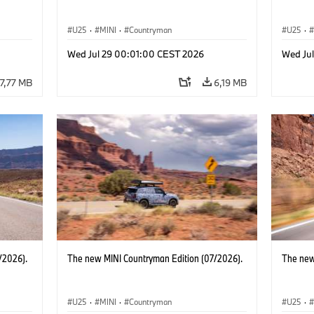
U25
·
MINI
·
Countryman
U25
·
Wed Jul 29 00:01:00 CEST 2026
Wed Ju
7,77 MB
6,19 MB
/2026).
The new MINI Countryman Edition (07/2026).
The new
U25
·
MINI
·
Countryman
U25
·