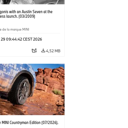
igonis with an Austin Seven at the
ress launch. (03/2009)
e de la marque MINI
l 29 09:44:42 CEST 2026
4,52 MB
 MINI Countryman Edition (07/2026).