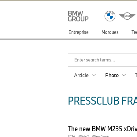
Entreprise
Marques
Te
Enter search terms...
Article
Photo
PRESSCLUB FRA
The new BMW M235 xDrive
F74
·
Série 2
·
Gran Coupé