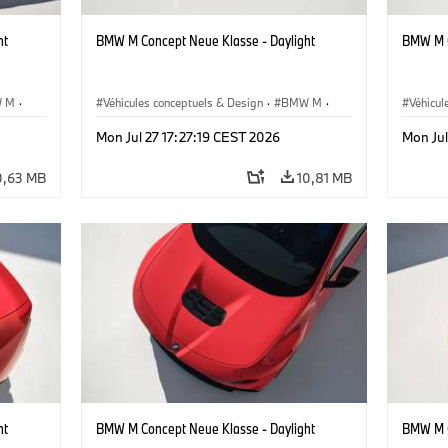
ht
BMW M Concept Neue Klasse - Daylight
BMW M C
 M
·
Véhicules conceptuels & Design
·
BMW M
·
Véhicul
BMW Design
BMW D
Mon Jul 27 17:27:19 CEST 2026
Mon Jul
0,63 MB
10,81 MB
ht
BMW M Concept Neue Klasse - Daylight
BMW M C