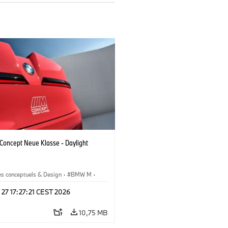
oncept Neue Klasse - Daylight
es conceptuels & Design
·
BMW M
·
esign
 27 17:27:21 CEST 2026
10,75 MB