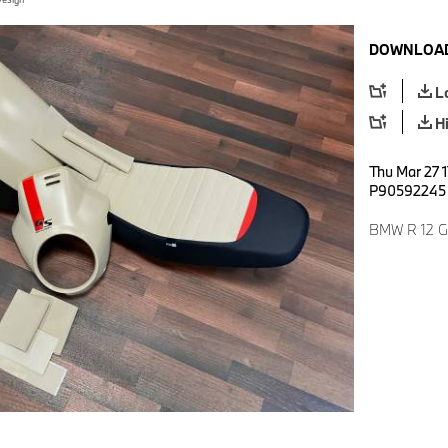
DOWNLOAD
L
H
Thu Mar 27 1
P90592245
BMW R 12 G/