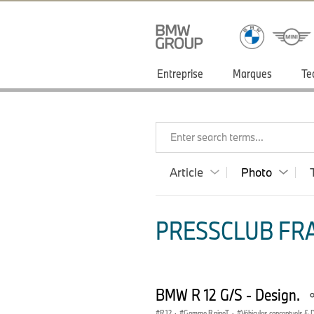
Entreprise
Marques
Te
Enter search terms...
Article
Photo
PRESSCLUB FRA
BMW R 12 G/S - Design.
R 12
·
Gamme R nineT
·
Véhicules conceptuels & 