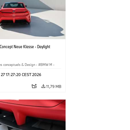
oncept Neue Klasse - Daylight
es conceptuels & Design
·
BMW M
·
esign
 27 17:27:20 CEST 2026
11,79 MB