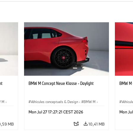
ht
BMW M Concept Neue Klasse - Daylight
BMW M C
 M
·
Véhicules conceptuels & Design
·
BMW M
·
Véhicul
BMW Design
BMW D
Mon Jul 27 17:27:21 CEST 2026
Mon Jul
0,59 MB
10,41 MB