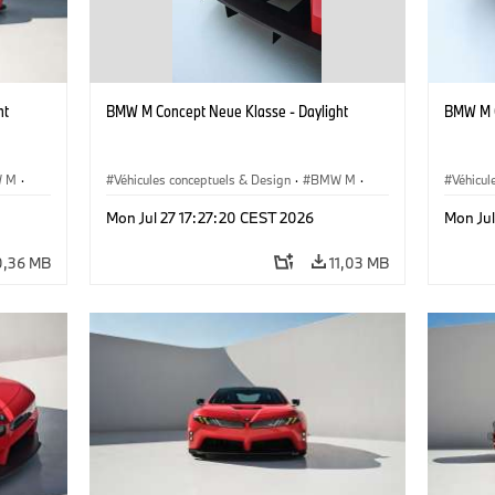
ht
BMW M Concept Neue Klasse - Daylight
BMW M C
 M
·
Véhicules conceptuels & Design
·
BMW M
·
Véhicul
BMW Design
BMW D
Mon Jul 27 17:27:20 CEST 2026
Mon Jul
0,36 MB
11,03 MB