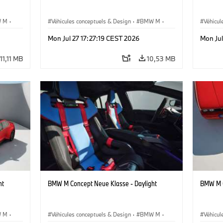
 M
·
Véhicules conceptuels & Design
·
BMW M
·
Véhicul
BMW Design
BMW D
Mon Jul 27 17:27:19 CEST 2026
Mon Jul
11,11 MB
10,53 MB
ht
BMW M Concept Neue Klasse - Daylight
BMW M C
 M
·
Véhicules conceptuels & Design
·
BMW M
·
Véhicul