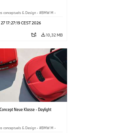
es conceptuels & Design
·
BMW M
·
esign
 27 17:27:19 CEST 2026
10,32 MB
oncept Neue Klasse - Daylight
es conceptuels & Design
·
BMW M
·