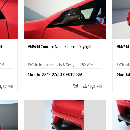
ht
BMW M Concept Neue Klasse - Daylight
BMW M C
 M
·
Véhicules conceptuels & Design
·
BMW M
·
Véhicul
BMW Design
BMW D
Mon Jul 27 17:27:20 CEST 2026
Mon Jul
0,22 MB
10,3 MB