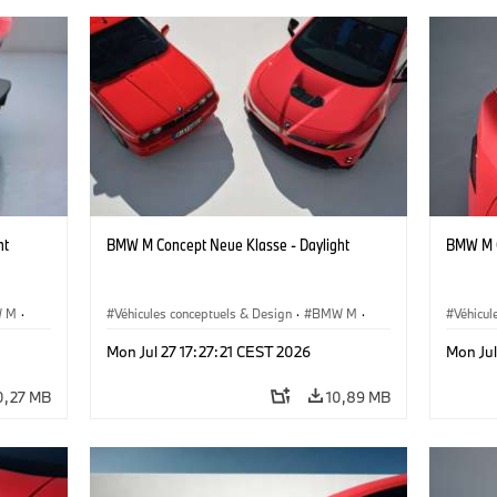
ht
BMW M Concept Neue Klasse - Daylight
BMW M C
 M
·
Véhicules conceptuels & Design
·
BMW M
·
Véhicul
BMW Design
BMW D
Mon Jul 27 17:27:21 CEST 2026
Mon Jul
0,27 MB
10,89 MB