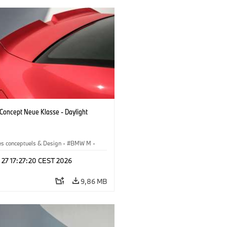
oncept Neue Klasse - Daylight
es conceptuels & Design
·
BMW M
·
esign
 27 17:27:20 CEST 2026
9,86 MB