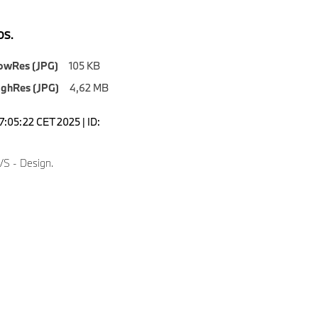
S.
owRes (JPG)
105 KB
ighRes (JPG)
4,62 MB
7:05:22 CET 2025 | ID:
S - Design.