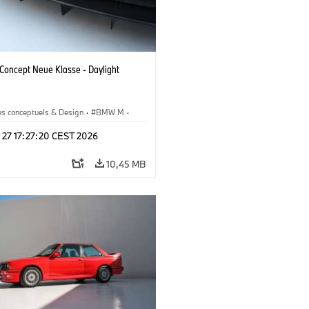
oncept Neue Klasse - Daylight
es conceptuels & Design
·
BMW M
·
esign
 27 17:27:20 CEST 2026
10,45 MB