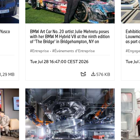
 Yusco
BMW Art Car No. 20 artist Julie Mehretu poses
Exhibiti
with her BMW M Hybrid V8 at the ninth edition
Louwman
of 'The Bridge' in Bridgehampton, NY on
as part 
September 13, 2025. Photo credit Ben Franke
van Bil
@benfrankephoto.
Entreprise
·
Événements d'Entreprise
Engagem
Tue Jul 28 16:47:00 CEST 2026
Tue Jul
1,29 MB
576 KB