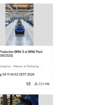
f Production BMW i3 at BMW Plant
(08/2026)
ntreprise
·
Ventes et Marketing
·
de Production
·
Emplacements
·
i3
·
g 06 11:16:02 CEST 2026
7,53 MB