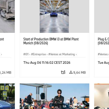
ant
Start of Production BMW i3 at BMW Plant
Plug & 
Munich (08/2026)
(08/202
g
·
I01
·
Entreprise
·
Ventes et Marketing
·
Ventes 
·
i3
·
Usines de Production
·
Emplacements
·
i3
·
Thu Aug 06 11:16:02 CEST 2026
Tue Au
BMW i
8,24 MB
9,64 MB