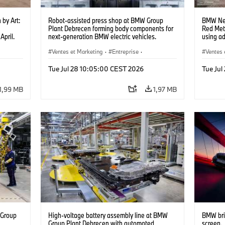
 by Art:
Robot-assisted press shop at BMW Group
BMW Neu
e
Plant Debrecen forming body components for
Red Met
April.
next-generation BMW electric vehicles.
using a
ad of
(07/2026)
(07/202
Ventes et Marketing
·
Entreprise
·
Ventes 
nheim
Usines de Production
·
Emplacements
Usines 
ounder
Tue Jul 28 10:05:00 CEST 2026
Tue Ju
on and
Obrist
1,99 MB
1,97 MB
2025)
 Group
High-voltage battery assembly line at BMW
BMW bri
n
Group Plant Debrecen with automated
screen.