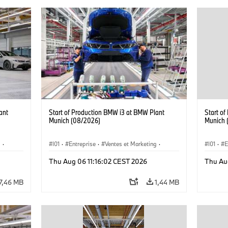
ant
Start of Production BMW i3 at BMW Plant
Start o
Munich (08/2026)
Munich 
g
·
I01
·
Entreprise
·
Ventes et Marketing
·
I01
·
E
·
i3
·
Usines de Production
·
Emplacements
·
i3
·
Usines 
Thu Aug 06 11:16:02 CEST 2026
Thu Au
BMW i
BMW i
7,46 MB
1,44 MB