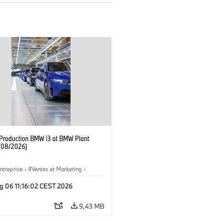
f Production BMW i3 at BMW Plant
(08/2026)
ntreprise
·
Ventes et Marketing
·
de Production
·
Emplacements
·
i3
·
g 06 11:16:02 CEST 2026
9,43 MB