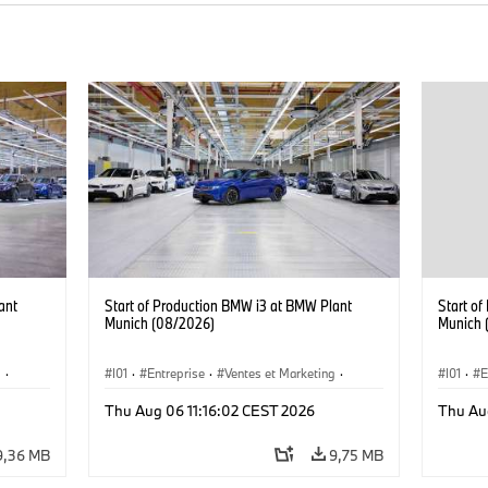
ant
Start of Production BMW i3 at BMW Plant
Start o
Munich (08/2026)
Munich 
g
·
I01
·
Entreprise
·
Ventes et Marketing
·
I01
·
E
·
i3
·
Usines de Production
·
Emplacements
·
i3
·
Usines 
Thu Aug 06 11:16:02 CEST 2026
Thu Au
BMW i
BMW i
9,36 MB
9,75 MB