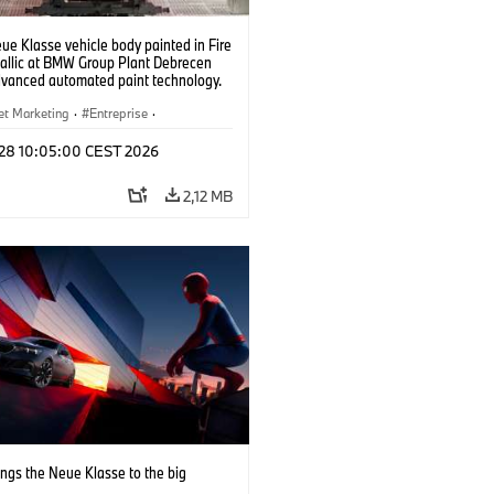
e Klasse vehicle body painted in Fire
allic at BMW Group Plant Debrecen
dvanced automated paint technology.
6)
et Marketing
·
Entreprise
·
de Production
·
Emplacements
l 28 10:05:00 CEST 2026
2,12 MB
ngs the Neue Klasse to the big