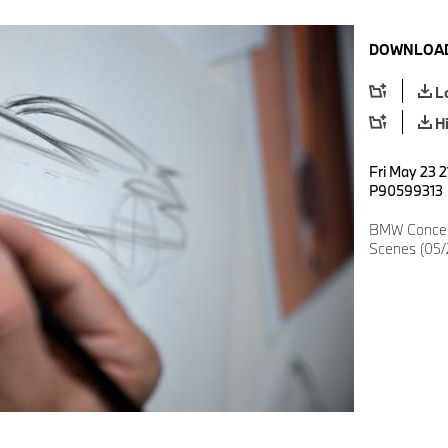
DOWNLOAD
L
H
Fri May 23 2
P90599313
BMW Concep
Scenes (05/