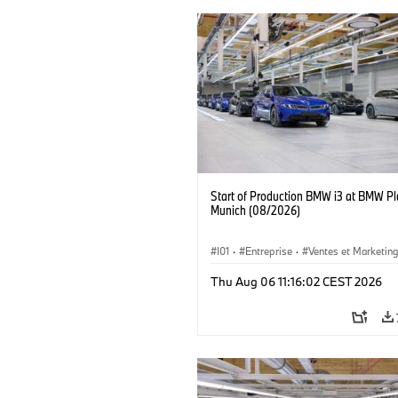
Start of Production BMW i3 at BMW Pl
Munich (08/2026)
I01
·
Entreprise
·
Ventes et Marketin
Usines de Production
·
Emplacements
Thu Aug 06 11:16:02 CEST 2026
BMW i