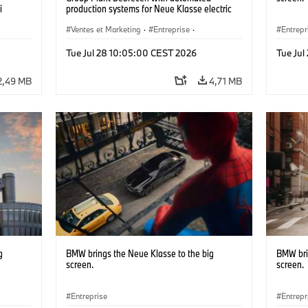
i
production systems for Neue Klasse electric
vehicles. (07/2026)
Ventes et Marketing
·
Entreprise
·
Entrepr
Usines de Production
·
Emplacements
Tue Jul 28 10:05:00 CEST 2026
Tue Ju
2,49 MB
4,71 MB
g
BMW brings the Neue Klasse to the big
BMW bri
screen.
screen.
Entreprise
Entrepr