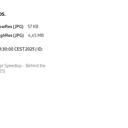
S.
owRes (JPG)
57 KB
ighRes (JPG)
4,45 MB
1:30:00 CEST 2025 | ID:
t Speedtop - Behind the
25)