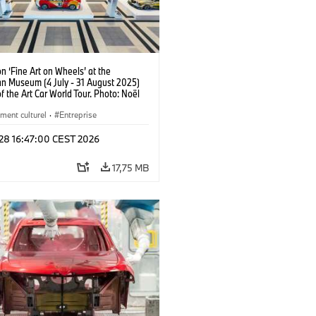
on ‘Fine Art on Wheels’ at the
 Museum (4 July - 31 August 2025)
of the Art Car World Tour. Photo: Noël
sen (07/2025)
ent culturel
·
Entreprise
 28 16:47:00 CEST 2026
17,75 MB