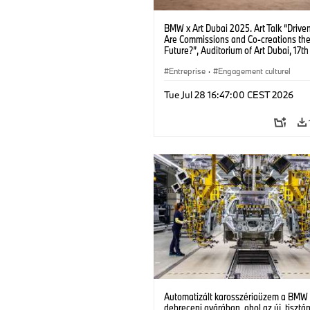
BMW x Art Dubai 2025. Art Talk “Driven
Are Commissions and Co-creations th
Future?”, Auditorium of Art Dubai, 17th 
f.l.t.r.: Prof Dr Thomas Girst (Global He
BMW Group Cultural Engagement), Dr
Entreprise
·
Engagement culturel
Stephanie Rosenthal (Director Gugge
Abu Dhabi Project), Azu Nwagbogu (F
Tue Jul 28 16:47:00 CEST 2026
and Director African Artists' Foundati
LagosPhoto Festival) and Hans Ulrich 
(Artistic Director SERPENTINE). (04/
Automatizált karosszériaüzem a BMW
debreceni gyárában, ahol az új, tisztá