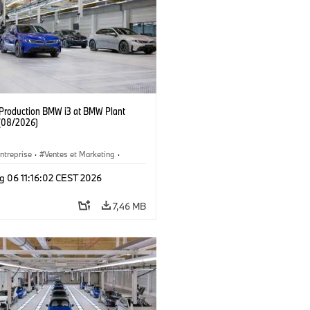
f Production BMW i3 at BMW Plant
(08/2026)
ntreprise
·
Ventes et Marketing
·
de Production
·
Emplacements
·
i3
·
g 06 11:16:02 CEST 2026
7,46 MB