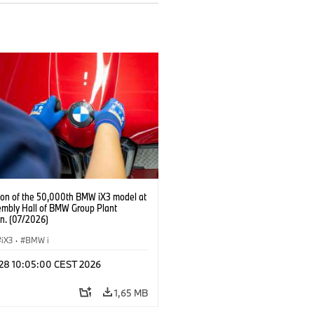
ion of the 50,000th BMW iX3 model at
embly Hall of BMW Group Plant
n. (07/2026)
iX3
·
BMW i
l 28 10:05:00 CEST 2026
1,65 MB