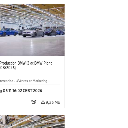
f Production BMW i3 at BMW Plant
(08/2026)
ntreprise
·
Ventes et Marketing
·
de Production
·
Emplacements
·
i3
·
g 06 11:16:02 CEST 2026
9,36 MB