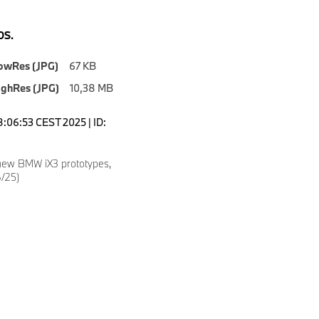
S.
owRes (JPG)
67 KB
ighRes (JPG)
10,38 MB
8:06:53 CEST 2025 | ID:
 new BMW iX3 prototypes,
/25)