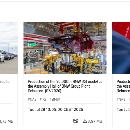
red to
Production of the 50,000th BMW iX3 model at
Product
the Assembly Hall of BMW Group Plant
the Ass
Debrecen. (07/2026)
Debrece
NA5
·
iX3
·
BMW i
NA5
·
Tue Jul 28 10:05:00 CEST 2026
Tue Ju
1,73 MB
3,97 MB