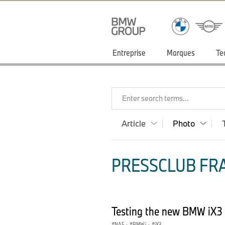
Entreprise
Marques
Te
Enter search terms...
Article
Photo
PRESSCLUB FRA
Testing the new BMW iX3 
NA5
·
BMW i
·
iX3