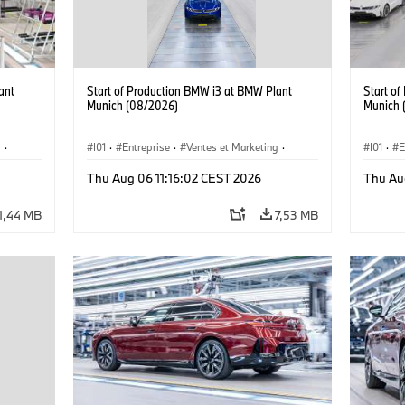
ant
Start of Production BMW i3 at BMW Plant
Start o
Munich (08/2026)
Munich 
g
·
I01
·
Entreprise
·
Ventes et Marketing
·
I01
·
E
·
i3
·
Usines de Production
·
Emplacements
·
i3
·
Usines 
Thu Aug 06 11:16:02 CEST 2026
Thu Au
BMW i
BMW i
1,44 MB
7,53 MB