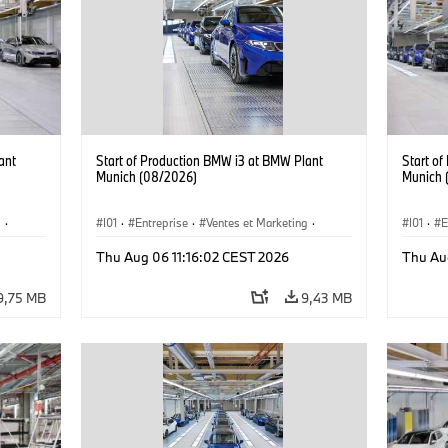
ant
Start of Production BMW i3 at BMW Plant
Start o
Munich (08/2026)
Munich 
g
·
I01
·
Entreprise
·
Ventes et Marketing
·
I01
·
E
·
i3
·
Usines de Production
·
Emplacements
·
i3
·
Usines 
Thu Aug 06 11:16:02 CEST 2026
Thu Au
BMW i
BMW i
9,75 MB
9,43 MB