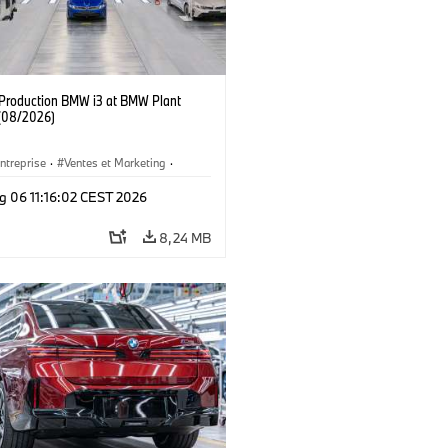
f Production BMW i3 at BMW Plant
(08/2026)
ntreprise
·
Ventes et Marketing
·
de Production
·
Emplacements
·
i3
·
g 06 11:16:02 CEST 2026
8,24 MB