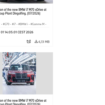
ion of the new BMW i7 M70 xDrive at
up Plant Dingolfing. (07/2026)
I
·
G70
·
i7
·
BMW i
·
Gamme M
·
·
Usines de Production
·
 01 14:05:01 CEST 2026
ements
6,13 MB
ion of the new BMW i7 M70 xDrive at
up Plant Dingolfing. (07/2026)