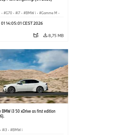
I
·
G70
·
i7
·
BMW i
·
Gamme M
·
·
Usines de Production
·
 01 14:05:01 CEST 2026
ements
8,75 MB
BMW i3 50 xDrive as first edition
6).
·
i3
·
BMW i