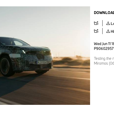
DOWNLOAD
L
H
Wed Jun 11 1
P90602957
Testing the
Miramas (06