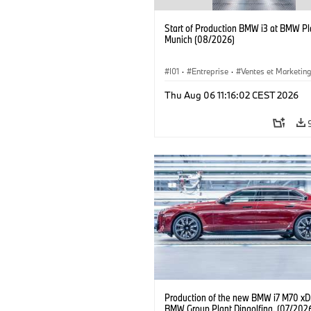
Start of Production BMW i3 at BMW Pl
Munich (08/2026)
I01
·
Entreprise
·
Ventes et Marketin
Usines de Production
·
Emplacements
Thu Aug 06 11:16:02 CEST 2026
BMW i
Production of the new BMW i7 M70 xDr
BMW Group Plant Dingolfing. (07/202