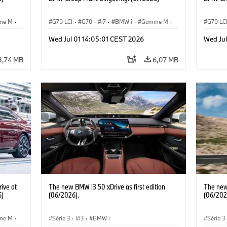
me M
·
G70 LCI
·
G70
·
i7
·
BMW i
·
Gamme M
·
G70 LC
i7 M70
·
Usines de Production
·
i7 M70
Wed Jul 01 14:05:01 CEST 2026
Wed Jul
Emplacements
Emplac
3,74 MB
6,07 MB
ive at
The new BMW i3 50 xDrive as first edition
The new 
6)
(06/2026).
(06/202
me M
·
Série 3
·
i3
·
BMW i
Série 3