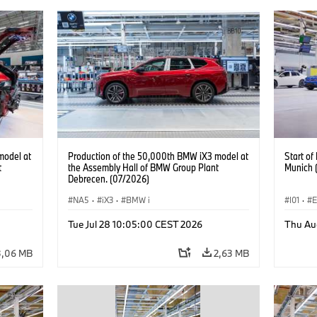
model at
Production of the 50,000th BMW iX3 model at
Start o
t
the Assembly Hall of BMW Group Plant
Munich 
Debrecen. (07/2026)
NA5
·
iX3
·
BMW i
I01
·
E
Usines 
Tue Jul 28 10:05:00 CEST 2026
Thu Au
BMW i
3,06 MB
2,63 MB