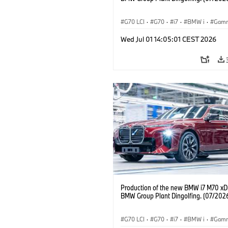
G70 LCI
·
G70
·
i7
·
BMW i
·
Gam
i7 M70
·
Usines de Production
·
Wed Jul 01 14:05:01 CEST 2026
Emplacements
Production of the new BMW i7 M70 xDr
BMW Group Plant Dingolfing. (07/202
G70 LCI
·
G70
·
i7
·
BMW i
·
Gam