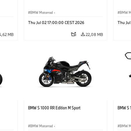
BMW Motorrad
·
BMW M
Articles optionnels, accessoires
Article
Thu Jul 02 17:00:00 CEST 2026
Thu Ju
4,62 MB
22,08 MB
BMW S 1000 RR Edition M Sport
BMW S 1
BMW Motorrad
·
BMW M