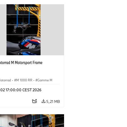
orrad M Motorsport Frame
otorrad
·
M 1000 RR
·
Gamme M
l 02 17:00:00 CEST 2026
5,21 MB