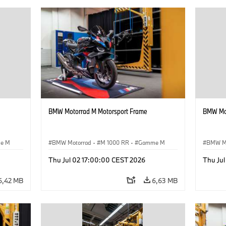
BMW Motorrad M Motorsport Frame
BMW Mot
e M
BMW Motorrad
·
M 1000 RR
·
Gamme M
BMW M
Thu Jul 02 17:00:00 CEST 2026
Thu Ju
6,42 MB
6,63 MB