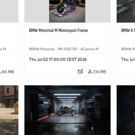
BMW Motorrad M Motorsport Frame
BMW K 
e M
BMW Motorrad
·
M 1000 RR
·
Gamme M
BMW M
Thu Jul 02 17:00:00 CEST 2026
Thu Ju
6,86 MB
7,16 MB