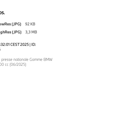
S.
owRes (JPG)
92 KB
ighRes (JPG)
3,3 MB
0:32:01 CEST 2025 | ID:
5
on presse nationale Gamme BMW
00 cc (06/2025)