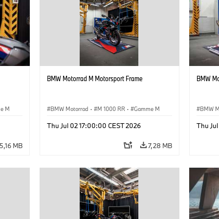
BMW Motorrad M Motorsport Frame
BMW Mot
e M
BMW Motorrad
·
M 1000 RR
·
Gamme M
BMW M
Thu Jul 02 17:00:00 CEST 2026
Thu Ju
5,16 MB
7,28 MB