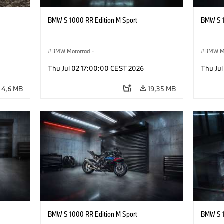
BMW S 1000 RR Edition M Sport
BMW S 1
BMW Motorrad
·
BMW M
Articles optionnels, accessoires
Article
Thu Jul 02 17:00:00 CEST 2026
Thu Ju
4,6 MB
19,35 MB
BMW S 1000 RR Edition M Sport
BMW S 1