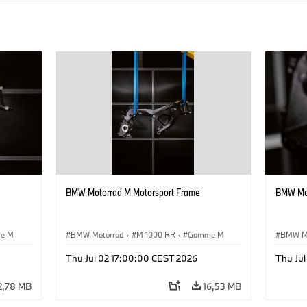
BMW Motorrad M Motorsport Frame
BMW Mot
e M
BMW Motorrad
·
M 1000 RR
·
Gamme M
BMW M
Thu Jul 02 17:00:00 CEST 2026
Thu Ju
2,78 MB
16,53 MB