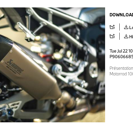
DOWNLOAD
L
H
Tue Jul 22 1
P9060668
Présentati
Motorrad 10