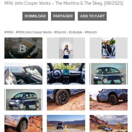
MINI John Cooper Works – The Machina & The Skeg. (08/2025)
DOWNLOAD
PARTAGER
ADD TO CART
MINI
·
MINI John Cooper Works
·
Electric
·
Lifestyle
·
Munich