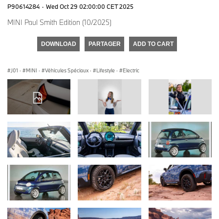
P90614284
·
Wed Oct 29 02:00:00 CET 2025
MINI Paul Smith Edition (10/2025)
DOWNLOAD
PARTAGER
ADD TO CART
J01
·
MINI
·
Véhicules Spéciaux
·
Lifestyle
·
Electric