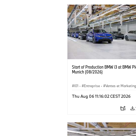
Start of Production BMW i3 at BMW Pl
Munich (08/2026)
I01
·
Entreprise
·
Ventes et Marketin
Usines de Production
·
Emplacements
Thu Aug 06 11:16:02 CEST 2026
BMW i