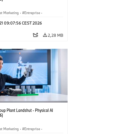
et Marketing
·
Entreprise
·
ements
·
Usines de Production
 21 09:07:56 CEST 2026
2,28 MB
up Plant Landshut - Physical AI
6)
et Marketing
·
Entreprise
·