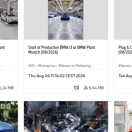
ant
Start of Production BMW i3 at BMW Plant
Plug & 
Munich (08/2026)
(08/202
g
·
I01
·
Entreprise
·
Ventes et Marketing
·
Ventes 
·
i3
·
Usines de Production
·
Emplacements
·
i3
·
Thu Aug 06 11:16:02 CEST 2026
Tue Au
BMW i
8,24 MB
9,64 MB