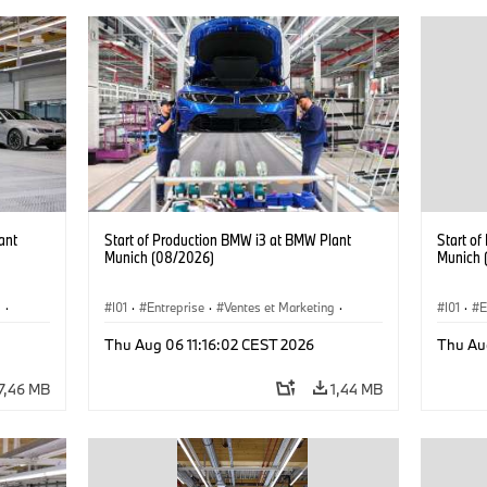
ant
Start of Production BMW i3 at BMW Plant
Start o
Munich (08/2026)
Munich 
g
·
I01
·
Entreprise
·
Ventes et Marketing
·
I01
·
E
·
i3
·
Usines de Production
·
Emplacements
·
i3
·
Usines 
Thu Aug 06 11:16:02 CEST 2026
Thu Au
BMW i
BMW i
7,46 MB
1,44 MB