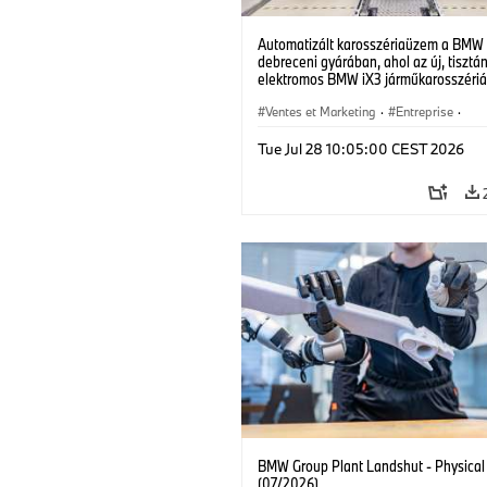
Automatizált karosszériaüzem a BMW
debreceni gyárában, ahol az új, tisztá
elektromos BMW iX3 járműkarosszériá
készülnek. (07/2026)
Ventes et Marketing
·
Entreprise
·
Usines de Production
·
Emplacements
Tue Jul 28 10:05:00 CEST 2026
BMW Group Plant Landshut - Physical
(07/2026)