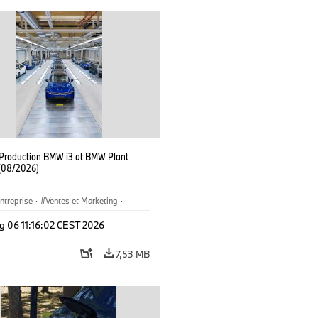
f Production BMW i3 at BMW Plant
(08/2026)
ntreprise
·
Ventes et Marketing
·
de Production
·
Emplacements
·
i3
·
g 06 11:16:02 CEST 2026
7,53 MB