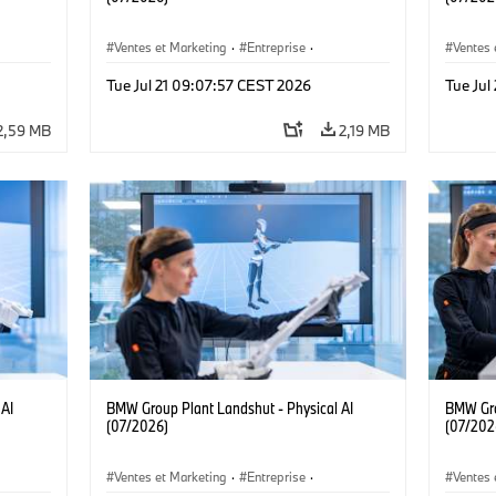
Ventes et Marketing
·
Entreprise
·
Ventes 
Emplacements
·
Usines de Production
Emplac
Tue Jul 21 09:07:57 CEST 2026
Tue Jul
2,59 MB
2,19 MB
 AI
BMW Group Plant Landshut - Physical AI
BMW Gro
(07/2026)
(07/202
Ventes et Marketing
·
Entreprise
·
Ventes 