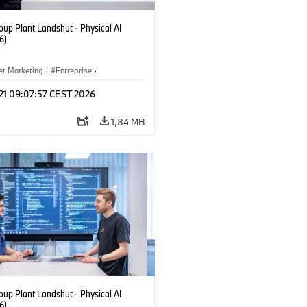
up Plant Landshut - Physical AI
6)
et Marketing
·
Entreprise
·
ements
·
Usines de Production
 21 09:07:57 CEST 2026
1,84 MB
up Plant Landshut - Physical AI
6)