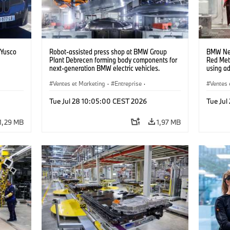
 Yusco
Robot-assisted press shop at BMW Group
BMW Neu
Plant Debrecen forming body components for
Red Met
next-generation BMW electric vehicles.
using a
(07/2026)
(07/202
Ventes et Marketing
·
Entreprise
·
Ventes 
Usines de Production
·
Emplacements
Usines 
Tue Jul 28 10:05:00 CEST 2026
Tue Ju
1,29 MB
1,97 MB