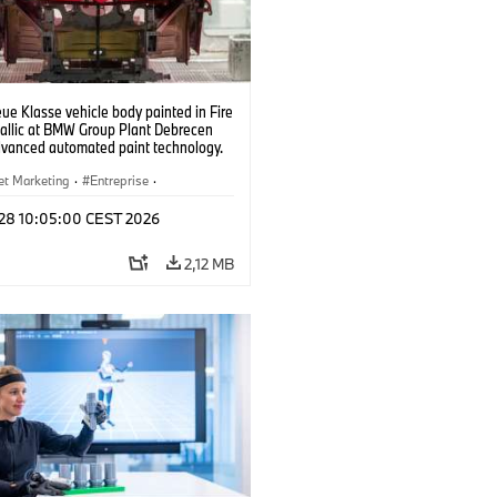
e Klasse vehicle body painted in Fire
allic at BMW Group Plant Debrecen
dvanced automated paint technology.
6)
et Marketing
·
Entreprise
·
de Production
·
Emplacements
l 28 10:05:00 CEST 2026
2,12 MB