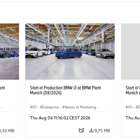
ant
Start of Production BMW i3 at BMW Plant
Start o
Munich (08/2026)
Munich 
g
·
I01
·
Entreprise
·
Ventes et Marketing
·
I01
·
E
·
i3
·
Usines de Production
·
Emplacements
·
i3
·
Usines 
Thu Aug 06 11:16:02 CEST 2026
Thu Au
BMW i
BMW i
9,36 MB
9,75 MB