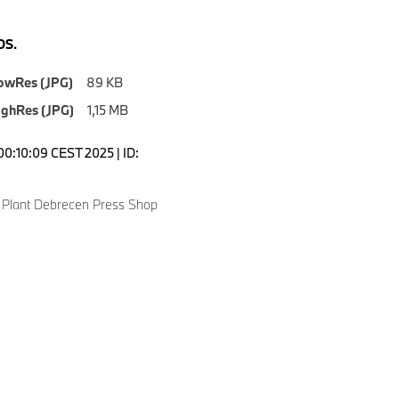
S.
owRes (JPG)
89 KB
ighRes (JPG)
1,15 MB
00:10:09 CEST 2025 | ID:
Plant Debrecen Press Shop