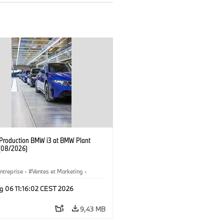
f Production BMW i3 at BMW Plant
(08/2026)
ntreprise
·
Ventes et Marketing
·
de Production
·
Emplacements
·
i3
·
g 06 11:16:02 CEST 2026
9,43 MB