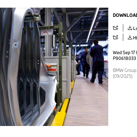
DOWNLOAD
L
H
Wed Sep 17 
P90618033
BMW Group 
(09/2025)