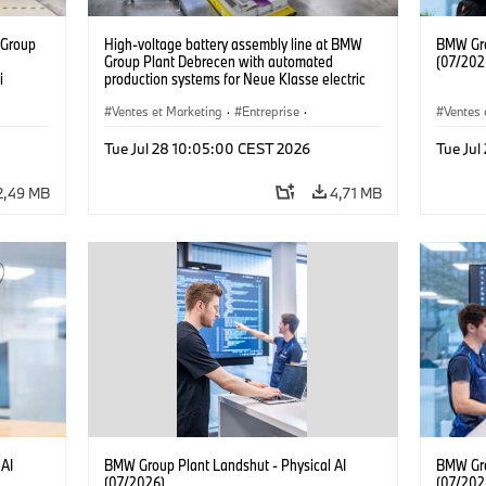
 Group
High-voltage battery assembly line at BMW
BMW Gro
n
Group Plant Debrecen with automated
(07/202
i
production systems for Neue Klasse electric
vehicles. (07/2026)
Ventes et Marketing
·
Entreprise
·
Ventes 
Usines de Production
·
Emplacements
Emplac
Tue Jul 28 10:05:00 CEST 2026
Tue Jul
2,49 MB
4,71 MB
 AI
BMW Group Plant Landshut - Physical AI
BMW Gro
(07/2026)
(07/202