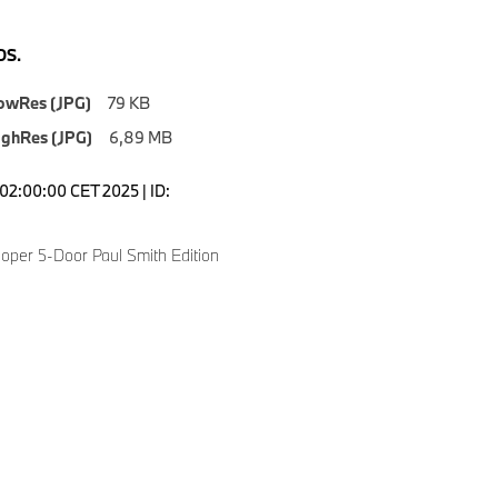
S.
owRes (JPG)
79 KB
ighRes (JPG)
6,89 MB
02:00:00 CET 2025 | ID:
oper 5-Door Paul Smith Edition