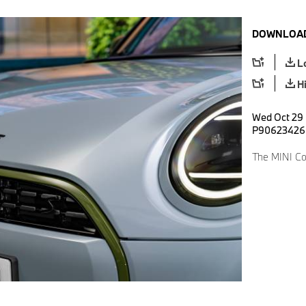
DOWNLOAD
L
H
Wed Oct 29 
P90623426
The MINI Co