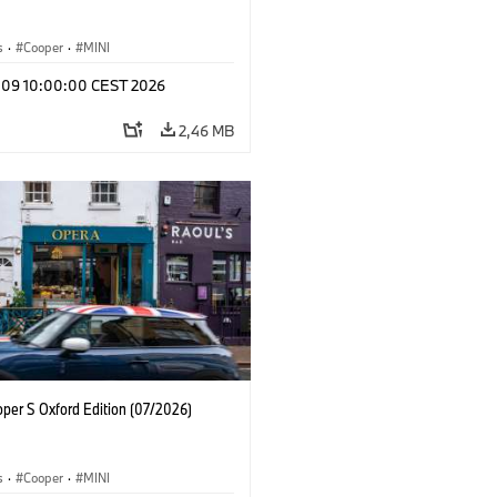
s
·
Cooper
·
MINI
l 09 10:00:00 CEST 2026
2,46 MB
oper S Oxford Edition (07/2026)
s
·
Cooper
·
MINI