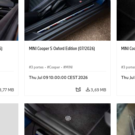
6)
MINI Cooper S Oxford Edition (07/2026)
MINI Co
3 portes
·
Cooper
·
MINI
3 porte
Thu Jul 09 10:00:00 CEST 2026
Thu Ju
3,77 MB
3,69 MB