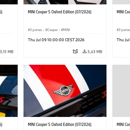
6)
MINI Cooper S Oxford Edition (07/2026)
MINI Co
3 portes
·
Cooper
·
MINI
3 porte
Thu Jul 09 10:00:00 CEST 2026
Thu Ju
3,15 MB
3,43 MB
6)
MINI Cooper S Oxford Edition (07/2026)
MINI Co