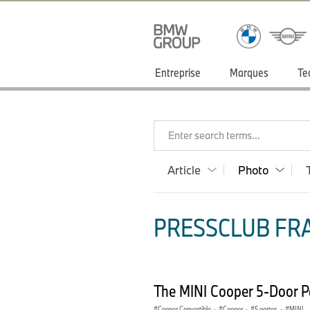
Entreprise
Marques
Te
Enter search terms...
Article
Photo
PRESSCLUB FRA
The MINI Cooper 5-Door P
Cooper Convertible
·
Cooper
·
5 portes
·
MINI