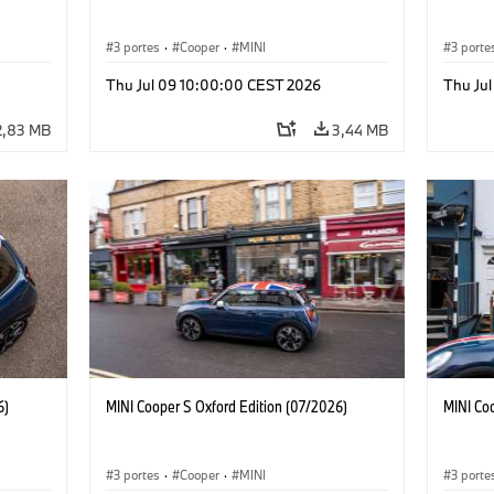
3 portes
·
Cooper
·
MINI
3 porte
Thu Jul 09 10:00:00 CEST 2026
Thu Ju
2,83 MB
3,44 MB
6)
MINI Cooper S Oxford Edition (07/2026)
MINI Co
3 portes
·
Cooper
·
MINI
3 porte