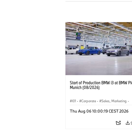
Start of Production BMW i3 at BMW Pl
Munich (08/2026)
I01
·
Corporate
·
Sales, Marketing
·
Production Plants
·
Locations
·
i3
·
Thu Aug 06 10:00:19 CEST 2026