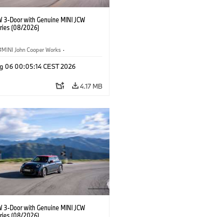
W 3-Door with Genuine MINI JCW
ries (08/2026)
MINI John Cooper Works
·
ooper Works
·
g 06 00:05:14 CEST 2026
l Extras, Accessories
4.17 MB
W 3-Door with Genuine MINI JCW
ries (08/2026)