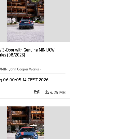
W 3-Door with Genuine MINI JCW
ries (08/2026)
MINI John Cooper Works
·
ooper Works
·
g 06 00:05:14 CEST 2026
l Extras, Accessories
4.25 MB