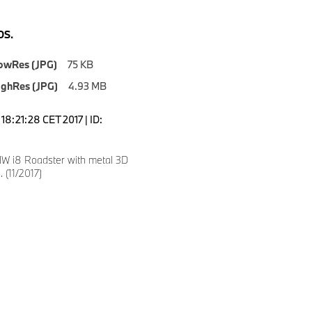
S.
owRes (JPG)
75 KB
ighRes (JPG)
4.93 MB
18:21:28 CET 2017 | ID:
 i8 Roadster with metal 3D
. (11/2017)