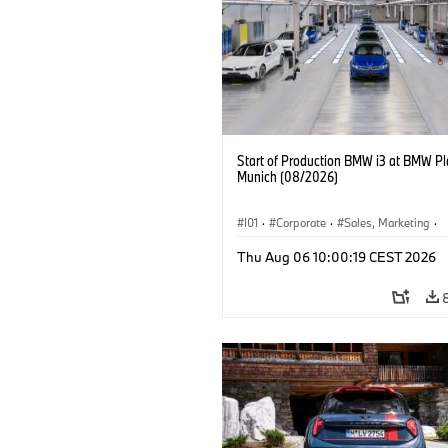
Start of Production BMW i3 at BMW Pl
Munich (08/2026)
I01
·
Corporate
·
Sales, Marketing
·
Production Plants
·
Locations
·
i3
·
Thu Aug 06 10:00:19 CEST 2026