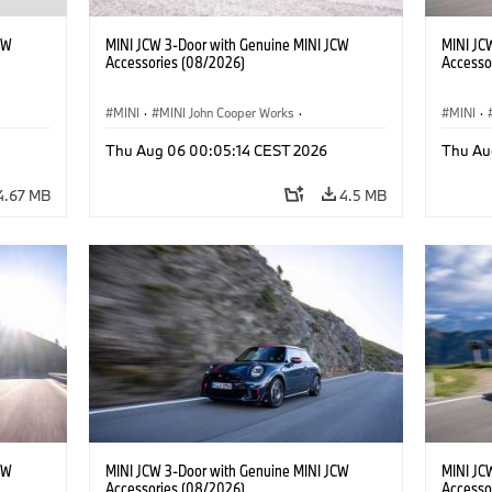
CW
MINI JCW 3-Door with Genuine MINI JCW
MINI JC
Accessories (08/2026)
Accesso
MINI
·
MINI John Cooper Works
·
MINI
·
John Cooper Works
·
John C
Thu Aug 06 00:05:14 CEST 2026
Thu Au
Optional Extras, Accessories
Optiona
4.67 MB
4.5 MB
CW
MINI JCW 3-Door with Genuine MINI JCW
MINI JC
Accessories (08/2026)
Accesso