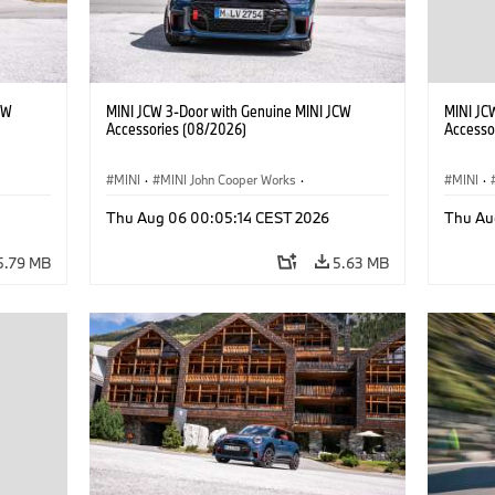
CW
MINI JCW 3-Door with Genuine MINI JCW
MINI JC
Accessories (08/2026)
Accesso
MINI
·
MINI John Cooper Works
·
MINI
·
John Cooper Works
·
John C
Thu Aug 06 00:05:14 CEST 2026
Thu Au
Optional Extras, Accessories
Optiona
5.79 MB
5.63 MB