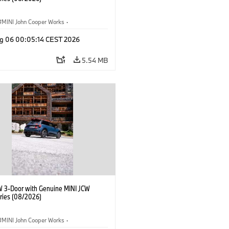
MINI John Cooper Works
·
ooper Works
·
g 06 00:05:14 CEST 2026
l Extras, Accessories
5.54 MB
W 3-Door with Genuine MINI JCW
ries (08/2026)
MINI John Cooper Works
·