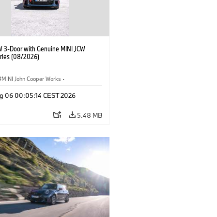
W 3-Door with Genuine MINI JCW
ries (08/2026)
MINI John Cooper Works
·
ooper Works
·
g 06 00:05:14 CEST 2026
l Extras, Accessories
5.48 MB