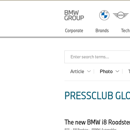
Corporate
Brands
Tech
Enter search terms...
Article
Photo
PRESSCLUB GLO
The new BMW i8 Roadster 
I15
·
i8 Roadster
·
BMW i Automobiles