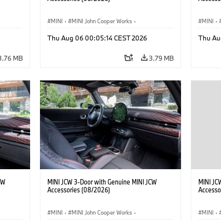
MINI
·
MINI John Cooper Works
·
MINI
·
John Cooper Works
·
John C
Thu Aug 06 00:05:14 CEST 2026
Thu Au
Optional Extras, Accessories
Optiona
3.76 MB
3.79 MB
CW
MINI JCW 3-Door with Genuine MINI JCW
MINI JC
Accessories (08/2026)
Accesso
MINI
·
MINI John Cooper Works
·
MINI
·