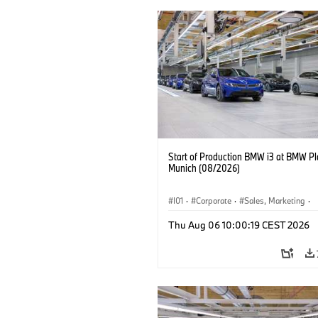
Start of Production BMW i3 at BMW Pl
Munich (08/2026)
I01
·
Corporate
·
Sales, Marketing
·
Production Plants
·
Locations
·
i3
·
Thu Aug 06 10:00:19 CEST 2026