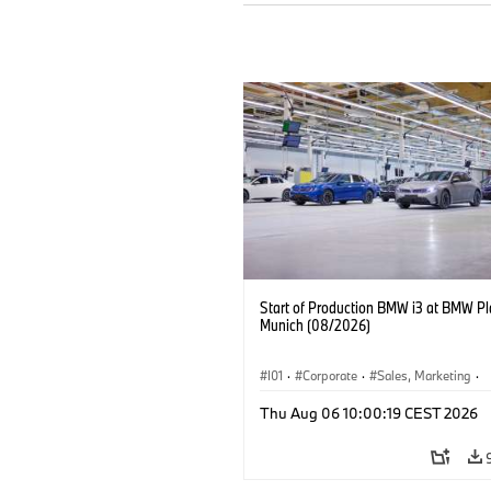
Start of Production BMW i3 at BMW Pl
Munich (08/2026)
I01
·
Corporate
·
Sales, Marketing
·
Production Plants
·
Locations
·
i3
·
Thu Aug 06 10:00:19 CEST 2026