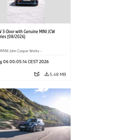
W 3-Door with Genuine MINI JCW
ries (08/2026)
MINI John Cooper Works
·
ooper Works
·
g 06 00:05:14 CEST 2026
l Extras, Accessories
5.48 MB