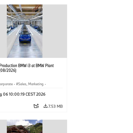
f Production BMW i3 at BMW Plant
(08/2026)
orporate
·
Sales, Marketing
·
ion Plants
·
Locations
·
i3
·
BMW i
g 06 10:00:19 CEST 2026
7.53 MB