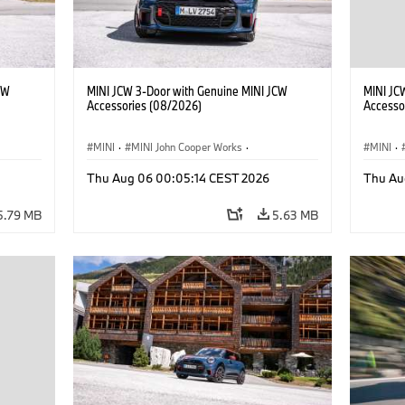
CW
MINI JCW 3-Door with Genuine MINI JCW
MINI JC
Accessories (08/2026)
Accesso
MINI
·
MINI John Cooper Works
·
MINI
·
John Cooper Works
·
John C
Thu Aug 06 00:05:14 CEST 2026
Thu Au
Optional Extras, Accessories
Optiona
5.79 MB
5.63 MB