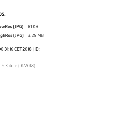
S.
owRes (JPG)
81 KB
ighRes (JPG)
3.29 MB
0:31:16 CET 2018 | ID:
 S 3 door (01/2018)