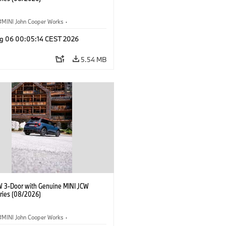
MINI John Cooper Works
·
ooper Works
·
g 06 00:05:14 CEST 2026
l Extras, Accessories
5.54 MB
W 3-Door with Genuine MINI JCW
ries (08/2026)
MINI John Cooper Works
·