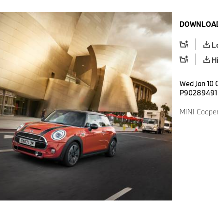
DOWNLOAD
L
H
Wed Jan 10 0
P90289491
MINI Cooper