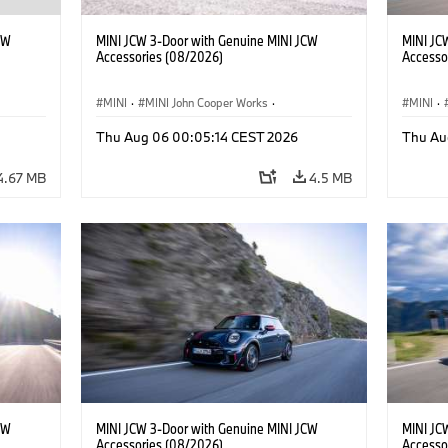
CW
MINI JCW 3-Door with Genuine MINI JCW
MINI JC
Accessories (08/2026)
Accesso
MINI
·
MINI John Cooper Works
·
MINI
·
John Cooper Works
·
John C
Thu Aug 06 00:05:14 CEST 2026
Thu Au
Optional Extras, Accessories
Optiona
4.67 MB
4.5 MB
CW
MINI JCW 3-Door with Genuine MINI JCW
MINI JC
Accessories (08/2026)
Accesso