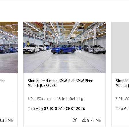
ant
Start of Production BMW i3 at BMW Plant
Start o
Munich (08/2026)
Munich 
I01
·
Corporate
·
Sales, Marketing
·
I01
·
C
BMW i
Production Plants
·
Locations
·
i3
·
BMW i
Product
Thu Aug 06 10:00:19 CEST 2026
Thu Au
9.36 MB
9.75 MB