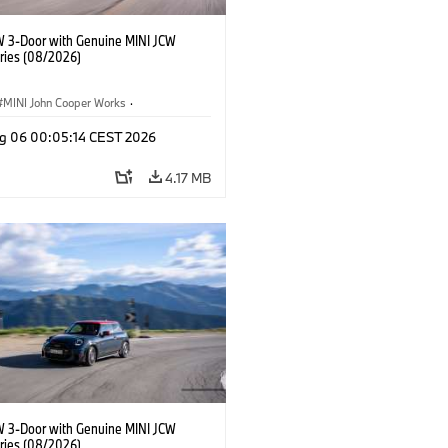
W 3-Door with Genuine MINI JCW
ries (08/2026)
MINI John Cooper Works
·
ooper Works
·
g 06 00:05:14 CEST 2026
l Extras, Accessories
4.17 MB
W 3-Door with Genuine MINI JCW
ries (08/2026)