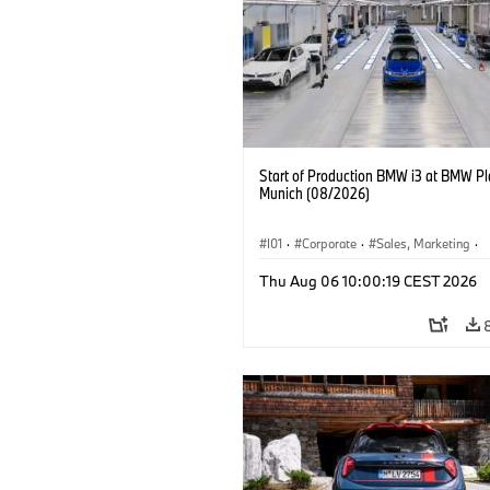
Start of Production BMW i3 at BMW Pl
Munich (08/2026)
I01
·
Corporate
·
Sales, Marketing
·
Production Plants
·
Locations
·
i3
·
Thu Aug 06 10:00:19 CEST 2026