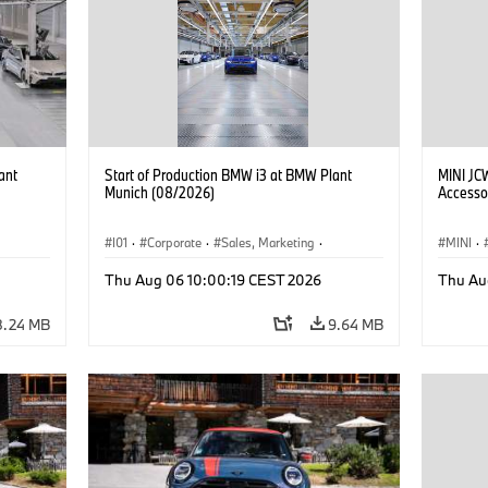
ant
Start of Production BMW i3 at BMW Plant
MINI JC
Munich (08/2026)
Accesso
I01
·
Corporate
·
Sales, Marketing
·
MINI
·
BMW i
Production Plants
·
Locations
·
i3
·
BMW i
John C
Thu Aug 06 10:00:19 CEST 2026
Thu Au
Optiona
8.24 MB
9.64 MB