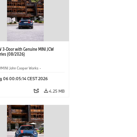
W 3-Door with Genuine MINI JCW
ries (08/2026)
MINI John Cooper Works
·
ooper Works
·
g 06 00:05:14 CEST 2026
l Extras, Accessories
4.25 MB