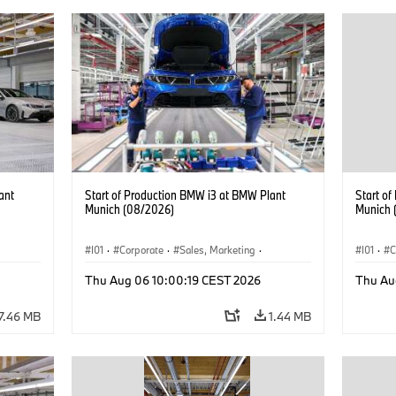
ant
Start of Production BMW i3 at BMW Plant
Start o
Munich (08/2026)
Munich 
I01
·
Corporate
·
Sales, Marketing
·
I01
·
C
BMW i
Production Plants
·
Locations
·
i3
·
BMW i
Product
Thu Aug 06 10:00:19 CEST 2026
Thu Au
7.46 MB
1.44 MB