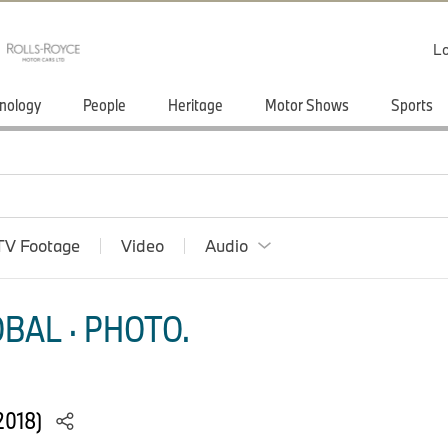
Lo
nology
People
Heritage
Motor Shows
Sports
TV Footage
Video
Audio
BAL · PHOTO.
/2018)