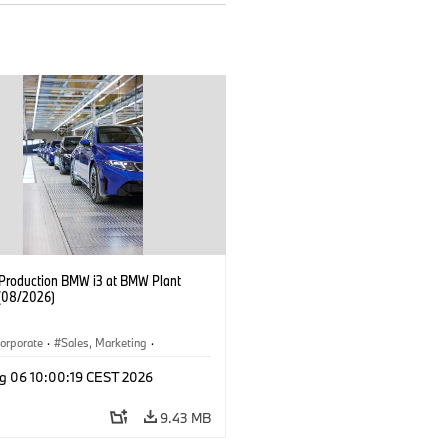
f Production BMW i3 at BMW Plant
(08/2026)
orporate
·
Sales, Marketing
·
ion Plants
·
Locations
·
i3
·
BMW i
g 06 10:00:19 CEST 2026
9.43 MB