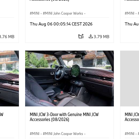
MINI
·
MINI John Cooper Works
·
MINI
·
John Cooper Works
·
John C
Thu Aug 06 00:05:14 CEST 2026
Thu Au
Optional Extras, Accessories
Optiona
3.76 MB
3.79 MB
CW
MINI JCW 3-Door with Genuine MINI JCW
MINI JC
Accessories (08/2026)
Accesso
MINI
·
MINI John Cooper Works
·
MINI
·