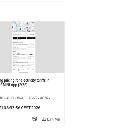
g pricing for electricity tariffs in
 MINI App (7/26)
U11
·
U10
·
NA5
·
G65
·
G26
·
I
·
Electrification
·
Technology
·
 21 08:33:56 CEST 2026
tedDrive
·
iX
·
BMW i
·
iX1
·
iX2
·
iX5
·
i4
1.24 MB