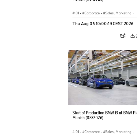
I01
·
Corporate
·
Sales, Marketing
·
Production Plants
·
Locations
·
i3
·
Thu Aug 06 10:00:19 CEST 2026
Start of Production BMW i3 at BMW Pl
Munich (08/2026)
I01
·
Corporate
·
Sales, Marketing
·