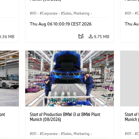
I01
·
Corporate
·
Sales, Marketing
·
I01
·
C
BMW i
Production Plants
·
Locations
·
i3
·
BMW i
Product
Thu Aug 06 10:00:19 CEST 2026
Thu Au
9.36 MB
9.75 MB
ant
Start of Production BMW i3 at BMW Plant
Start o
Munich (08/2026)
Munich 
I01
·
Corporate
·
Sales, Marketing
·
I01
·
C