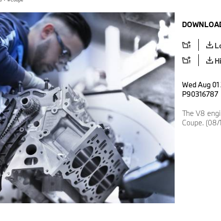
DOWNLOAD
L
H
Wed Aug 01 
P90316787
The V8 engi
Coupe. (08/