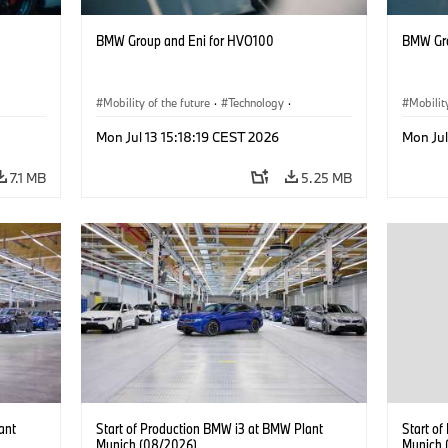
BMW Group and Eni for HVO100
BMW Gro
Mobility of the future
·
Technology
·
Mobilit
ng
Circular Economy
·
Production, Recycling
Circula
Mon Jul 13 15:18:19 CEST 2026
Mon Jul
7.1 MB
5.25 MB
ant
Start of Production BMW i3 at BMW Plant
Start o
Munich (08/2026)
Munich 