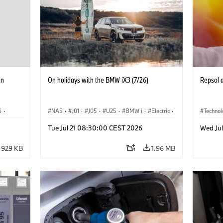
in
On holidays with the BMW iX3 (7/26)
Repsol
6
·
NA5
·
J01
·
J05
·
U25
·
BMW i
·
Electric
·
Techno
·
Aceman
·
Countryman
·
Cooper
·
iX3
·
Tue Jul 21 08:30:00 CEST 2026
Wed Ju
iX2
·
Electrification
·
Technology
929 KB
1.96 MB