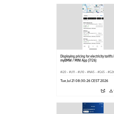
Displaying pricing for electricity tariffs 
myBMW / MINI App (7/26)
i20
·
U11
·
U10
·
NA5
·
G65
·
G2
G70 LCI
·
Electrification
·
Technology
Tue Jul 21 08:30:26 CEST 2026
ConnectedDrive
·
iX
·
BMW i
·
iX1
·
iX3
·
iX5
·
i4