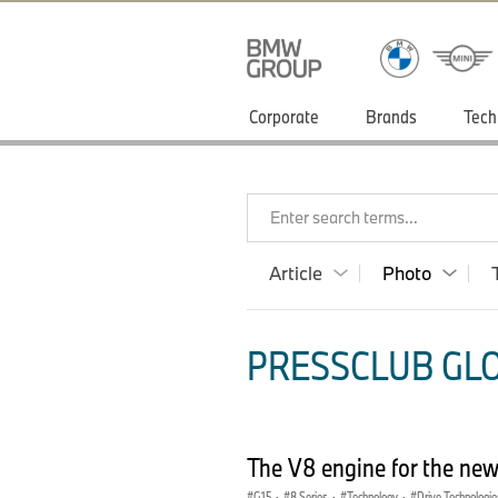
Corporate
Brands
Tech
Enter search terms...
Article
Photo
PRESSCLUB GLO
The V8 engine for the ne
G15
·
8 Series
·
Technology
·
Drive Technologie