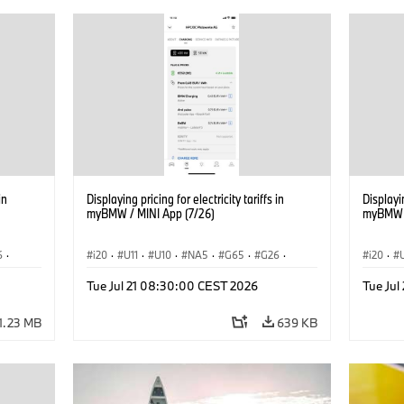
in
Displaying pricing for electricity tariffs in
Displayin
myBMW / MINI App (7/26)
myBMW /
6
·
i20
·
U11
·
U10
·
NA5
·
G65
·
G26
·
i20
·
·
G70 LCI
·
Electrification
·
Technology
·
G70 LC
Tue Jul 21 08:30:00 CEST 2026
Tue Ju
iX2
·
ConnectedDrive
·
iX
·
BMW i
·
iX1
·
iX2
·
Connec
iX3
·
iX5
·
i4
iX3
·
1.23 MB
639 KB