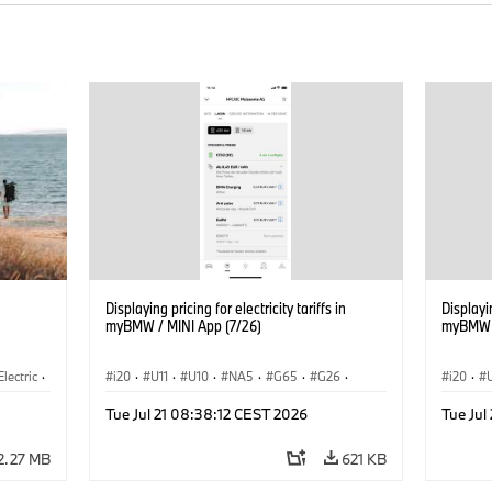
Displaying pricing for electricity tariffs in
Displayin
myBMW / MINI App (7/26)
myBMW /
Electric
·
i20
·
U11
·
U10
·
NA5
·
G65
·
G26
·
i20
·
3
·
G70 LCI
·
Electrification
·
Technology
·
G70 LC
Tue Jul 21 08:38:12 CEST 2026
Tue Jul
ConnectedDrive
·
iX
·
BMW i
·
iX1
·
iX2
·
Connec
iX3
·
iX5
·
i4
iX3
·
2.27 MB
621 KB