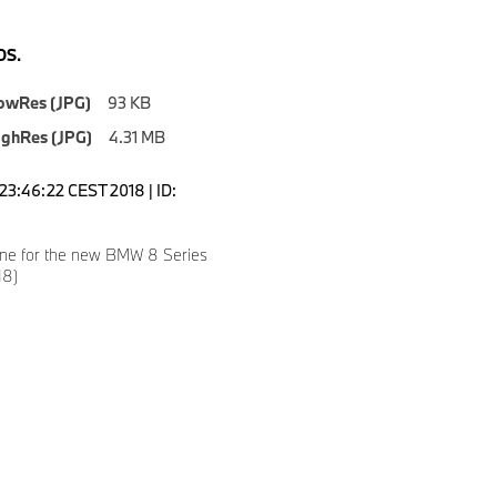
S.
owRes (JPG)
93 KB
ighRes (JPG)
4.31 MB
23:46:22 CEST 2018 | ID:
ne for the new BMW 8 Series
18)