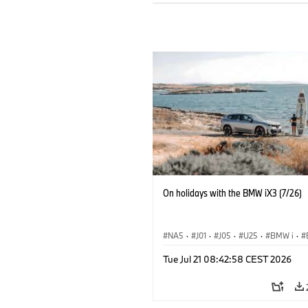
On holidays with the BMW iX3 (7/26)
NA5
·
J01
·
J05
·
U25
·
BMW i
·
Aceman
·
Countryman
·
Cooper
·
iX
Tue Jul 21 08:42:58 CEST 2026
Electrification
·
Technology