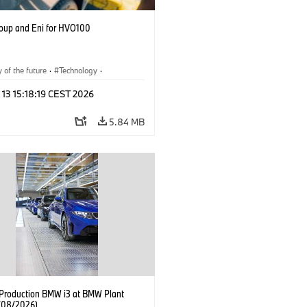
up and Eni for HVO100
y of the future
·
Technology
·
r Economy
·
Production, Recycling
 13 15:18:19 CEST 2026
5.84 MB
f Production BMW i3 at BMW Plant
(08/2026)