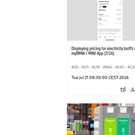
Displaying pricing for electricity tariffs 
myBMW / MINI App (7/26)
i20
·
U11
·
U10
·
NA5
·
G65
·
G2
G70 LCI
·
Electrification
·
Technology
Tue Jul 21 08:30:00 CEST 2026
ConnectedDrive
·
iX
·
BMW i
·
iX1
·
iX3
·
iX5
·
i4