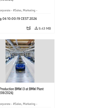
orporate
·
Sales, Marketing
·
ion Plants
·
Locations
·
i3
·
BMW i
g 06 10:00:19 CEST 2026
9.43 MB
f Production BMW i3 at BMW Plant
(08/2026)
orporate
·
Sales, Marketing
·