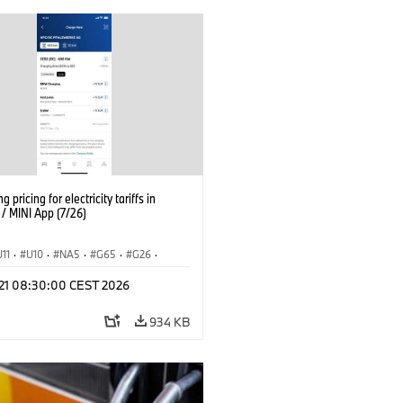
g pricing for electricity tariffs in
 MINI App (7/26)
U11
·
U10
·
NA5
·
G65
·
G26
·
I
·
Electrification
·
Technology
·
l 21 08:30:00 CEST 2026
tedDrive
·
iX
·
BMW i
·
iX1
·
iX2
·
iX5
·
i4
934 KB