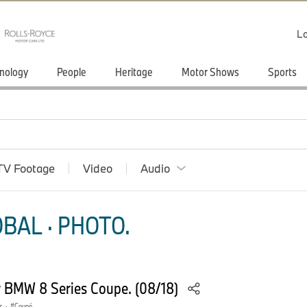
Lo
nology
People
Heritage
Motor Shows
Sports
TV Footage
Video
Audio
BAL · PHOTO.
w BMW 8 Series Coupe. (08/18)
s
·
Coupé