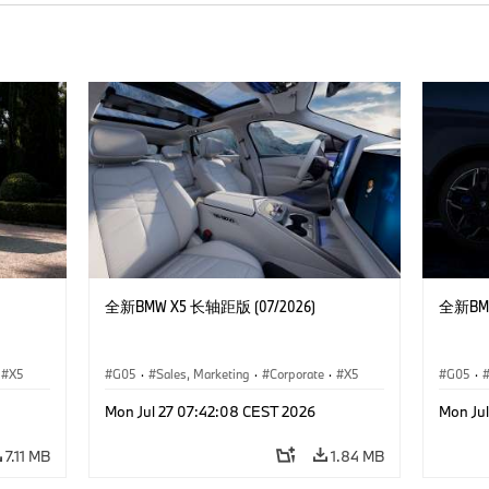
全新BMW X5 长轴距版 (07/2026)
全新BMW
X5
G05
·
Sales, Marketing
·
Corporate
·
X5
G05
·
Mon Jul 27 07:42:08 CEST 2026
Mon Ju
7.11 MB
1.84 MB