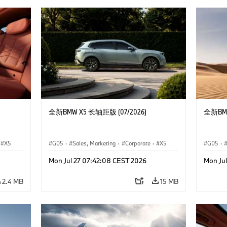
全新BMW X5 长轴距版 (07/2026)
全新BMW
X5
G05
·
Sales, Marketing
·
Corporate
·
X5
G05
·
Mon Jul 27 07:42:08 CEST 2026
Mon Ju
2.4 MB
15 MB