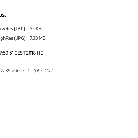
S.
owRes (JPG)
55 KB
ighRes (JPG)
7.33 MB
7:50:51 CEST 2018 | ID:
W X5 xDrive30d. (09/2018)