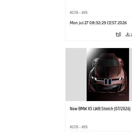
G78
·
X5
Mon Jul 27 08:32:29 CEST 2026
New BMW X5 LWB Stretch (07/2026)
G78
·
X5