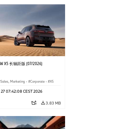
 X5 长轴距版 (07/2026)
Sales, Marketing
·
Corporate
·
X5
l 27 07:42:08 CEST 2026
3.83 MB