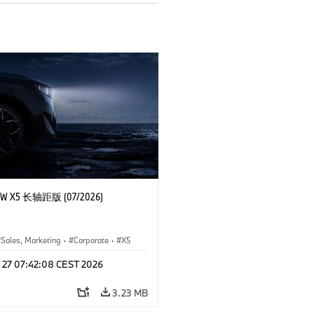
 X5 长轴距版 (07/2026)
Sales, Marketing
·
Corporate
·
X5
l 27 07:42:08 CEST 2026
3.23 MB