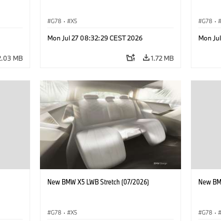
G78
·
X5
G78
·
Mon Jul 27 08:32:29 CEST 2026
Mon Ju
2.03 MB
1.72 MB
New BMW X5 LWB Stretch (07/2026)
New BMW
G78
·
X5
G78
·