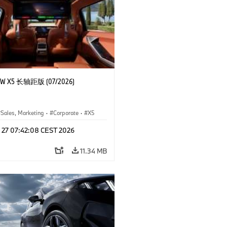
 X5 长轴距版 (07/2026)
Sales, Marketing
·
Corporate
·
X5
l 27 07:42:08 CEST 2026
11.34 MB