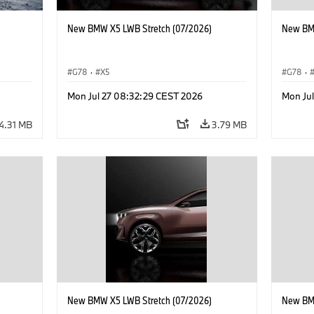
New BMW X5 LWB Stretch (07/2026)
New BMW
G78
·
X5
G78
·
Mon Jul 27 08:32:29 CEST 2026
Mon Ju
4.31 MB
3.79 MB
New BMW X5 LWB Stretch (07/2026)
New BMW