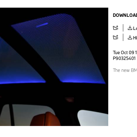
DOWNLOAD
L
H
Tue Oct 09 1
P90325401
The new BM