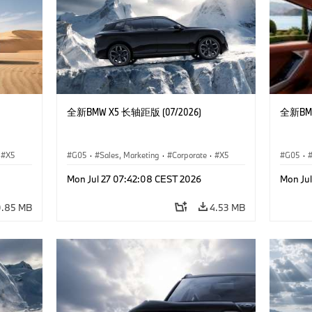
全新BMW X5 长轴距版 (07/2026)
全新BMW
X5
G05
·
Sales, Marketing
·
Corporate
·
X5
G05
·
Mon Jul 27 07:42:08 CEST 2026
Mon Ju
0.85 MB
4.53 MB