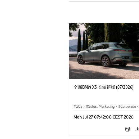
全新BMW X5 长轴距版 (07/2026)
G05
·
Sales, Marketing
·
Corporate
·
Mon Jul 27 07:42:08 CEST 2026