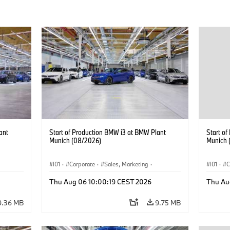
ant
Start of Production BMW i3 at BMW Plant
Start o
Munich (08/2026)
Munich 
I01
·
Corporate
·
Sales, Marketing
·
I01
·
C
BMW i
Production Plants
·
Locations
·
i3
·
BMW i
Product
Thu Aug 06 10:00:19 CEST 2026
Thu Au
9.36 MB
9.75 MB