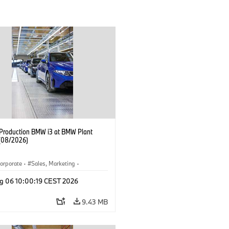
f Production BMW i3 at BMW Plant
(08/2026)
orporate
·
Sales, Marketing
·
ion Plants
·
Locations
·
i3
·
BMW i
g 06 10:00:19 CEST 2026
9.43 MB