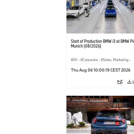
Start of Production BMW i3 at BMW Pl
Munich (08/2026)
I01
·
Corporate
·
Sales, Marketing
·
Production Plants
·
Locations
·
i3
·
Thu Aug 06 10:00:19 CEST 2026