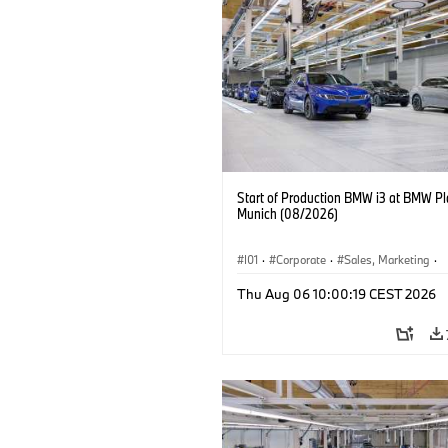
Start of Production BMW i3 at BMW Pl
Munich (08/2026)
I01
·
Corporate
·
Sales, Marketing
·
Production Plants
·
Locations
·
i3
·
Thu Aug 06 10:00:19 CEST 2026