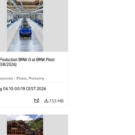
f Production BMW i3 at BMW Plant
(08/2026)
orporate
·
Sales, Marketing
·
ion Plants
·
Locations
·
i3
·
BMW i
g 06 10:00:19 CEST 2026
7.53 MB