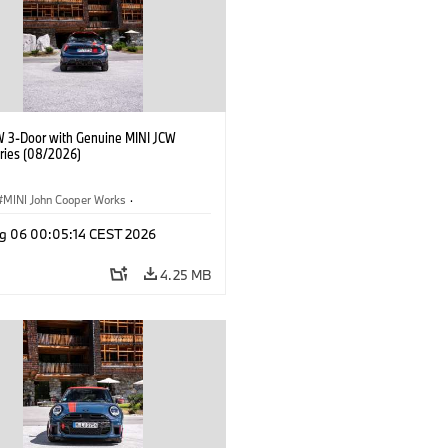
W 3-Door with Genuine MINI JCW
ries (08/2026)
MINI John Cooper Works
·
ooper Works
·
g 06 00:05:14 CEST 2026
l Extras, Accessories
4.25 MB