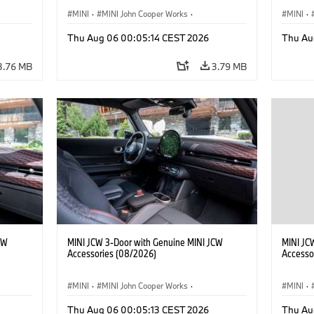
MINI
·
MINI John Cooper Works
·
MINI
·
John Cooper Works
·
John C
Thu Aug 06 00:05:14 CEST 2026
Thu Au
Optional Extras, Accessories
Optiona
3.76 MB
3.79 MB
CW
MINI JCW 3-Door with Genuine MINI JCW
MINI JC
Accessories (08/2026)
Accesso
MINI
·
MINI John Cooper Works
·
MINI
·
John Cooper Works
·
John C
Thu Aug 06 00:05:13 CEST 2026
Thu Au