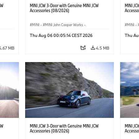
CW
MINI JCW 3-Door with Genuine MINI JCW
MINI JC
Accessories (08/2026)
Accesso
MINI
·
MINI John Cooper Works
·
MINI
·
John Cooper Works
·
John C
Thu Aug 06 00:05:14 CEST 2026
Thu Au
Optional Extras, Accessories
Optiona
4.67 MB
4.5 MB
CW
MINI JCW 3-Door with Genuine MINI JCW
MINI JC
Accessories (08/2026)
Accesso