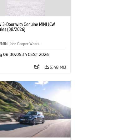
W 3-Door with Genuine MINI JCW
ries (08/2026)
MINI John Cooper Works
·
ooper Works
·
g 06 00:05:14 CEST 2026
l Extras, Accessories
5.48 MB