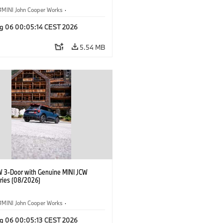
MINI John Cooper Works
·
ooper Works
·
g 06 00:05:14 CEST 2026
l Extras, Accessories
5.54 MB
W 3-Door with Genuine MINI JCW
ries (08/2026)
MINI John Cooper Works
·
ooper Works
·
g 06 00:05:13 CEST 2026