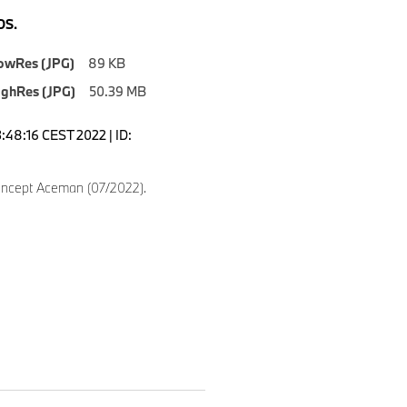
S.
owRes (JPG)
89 KB
ighRes (JPG)
50.39 MB
3:48:16 CEST 2022 | ID:
ncept Aceman (07/2022).