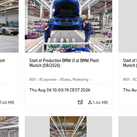
ant
Start of Production BMW i3 at BMW Plant
Start o
Munich (08/2026)
Munich 
I01
·
Corporate
·
Sales, Marketing
·
I01
·
C
BMW i
Production Plants
·
Locations
·
i3
·
BMW i
Product
Thu Aug 06 10:00:19 CEST 2026
Thu Au
7.46 MB
1.44 MB