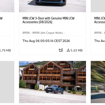
CW
MINI JCW 3-Door with Genuine MINI JCW
MINI JC
Accessories (08/2026)
Accesso
MINI
·
MINI John Cooper Works
·
MINI
·
John Cooper Works
·
John C
Thu Aug 06 00:05:14 CEST 2026
Thu Au
Optional Extras, Accessories
Optiona
5.79 MB
5.63 MB