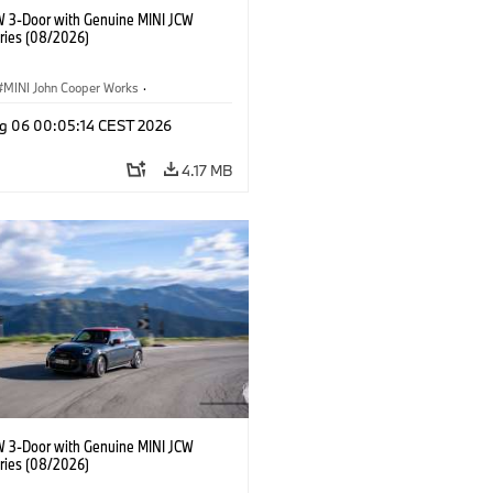
W 3-Door with Genuine MINI JCW
ries (08/2026)
MINI John Cooper Works
·
ooper Works
·
g 06 00:05:14 CEST 2026
l Extras, Accessories
4.17 MB
W 3-Door with Genuine MINI JCW
ries (08/2026)