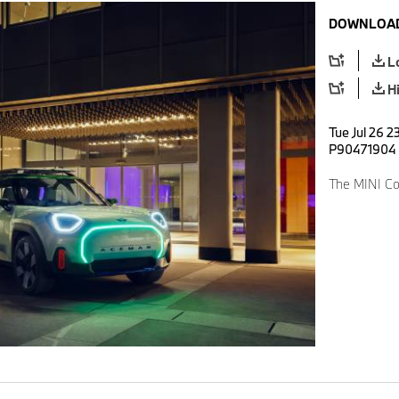
DOWNLOAD
L
H
Tue Jul 26 2
P90471904
The MINI Co