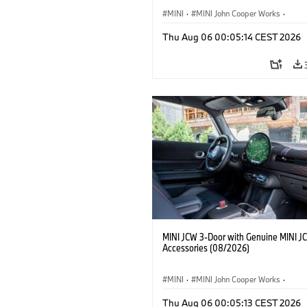
MINI
·
MINI John Cooper Works
·
John Cooper Works
·
Thu Aug 06 00:05:14 CEST 2026
Optional Extras, Accessories
MINI JCW 3-Door with Genuine MINI J
Accessories (08/2026)
MINI
·
MINI John Cooper Works
·
John Cooper Works
·
Thu Aug 06 00:05:13 CEST 2026