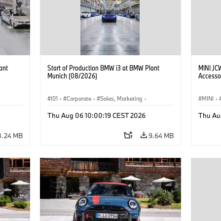
ant
Start of Production BMW i3 at BMW Plant
MINI JC
Munich (08/2026)
Accesso
I01
·
Corporate
·
Sales, Marketing
·
MINI
·
BMW i
Production Plants
·
Locations
·
i3
·
BMW i
John C
Thu Aug 06 10:00:19 CEST 2026
Thu Au
Optiona
8.24 MB
9.64 MB