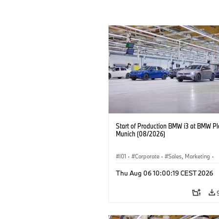
Start of Production BMW i3 at BMW Pl
Munich (08/2026)
I01
·
Corporate
·
Sales, Marketing
·
Production Plants
·
Locations
·
i3
·
Thu Aug 06 10:00:19 CEST 2026