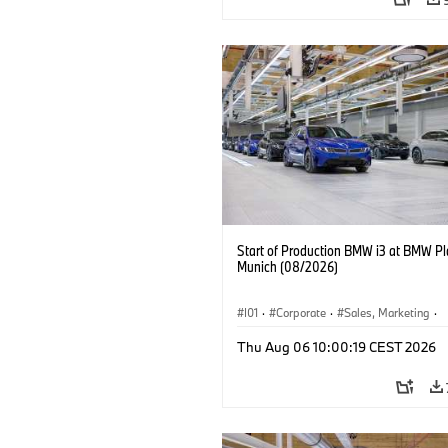
Start of Production BMW i3 at BMW Pl
Munich (08/2026)
I01
·
Corporate
·
Sales, Marketing
·
Production Plants
·
Locations
·
i3
·
Thu Aug 06 10:00:19 CEST 2026