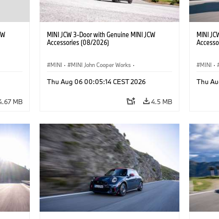
CW
MINI JCW 3-Door with Genuine MINI JCW
MINI JC
Accessories (08/2026)
Accesso
MINI
·
MINI John Cooper Works
·
MINI
·
John Cooper Works
·
John C
Thu Aug 06 00:05:14 CEST 2026
Thu Au
Optional Extras, Accessories
Optiona
4.67 MB
4.5 MB