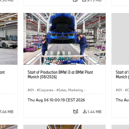
ant
Start of Production BMW i3 at BMW Plant
Start o
Munich (08/2026)
Munich 
I01
·
Corporate
·
Sales, Marketing
·
I01
·
C
BMW i
Production Plants
·
Locations
·
i3
·
BMW i
Product
Thu Aug 06 10:00:19 CEST 2026
Thu Au
7.46 MB
1.44 MB