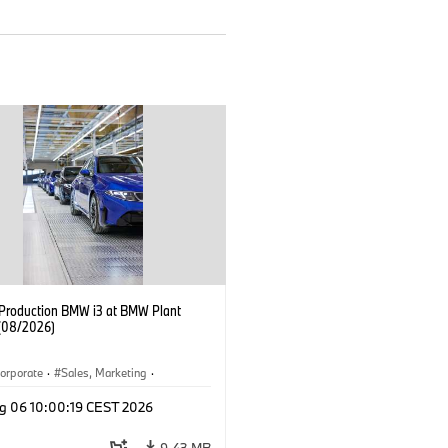
f Production BMW i3 at BMW Plant
(08/2026)
orporate
·
Sales, Marketing
·
ion Plants
·
Locations
·
i3
·
BMW i
g 06 10:00:19 CEST 2026
9.43 MB