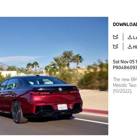
DOWNLOAD
L
H
Sat Nov 05 1
P9048609
The new BMW
Metallic Tw
(10/2022).