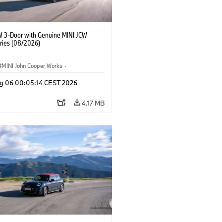
W 3-Door with Genuine MINI JCW
ries (08/2026)
MINI John Cooper Works
·
ooper Works
·
g 06 00:05:14 CEST 2026
l Extras, Accessories
4.17 MB