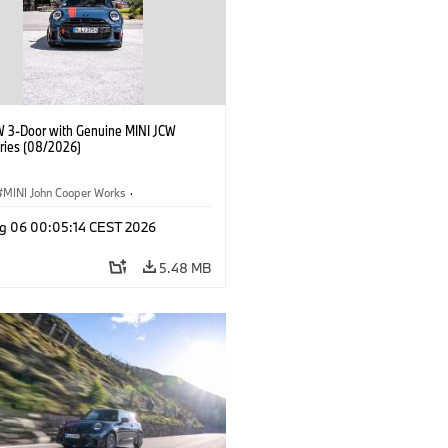
W 3-Door with Genuine MINI JCW
ries (08/2026)
MINI John Cooper Works
·
ooper Works
·
g 06 00:05:14 CEST 2026
l Extras, Accessories
5.48 MB