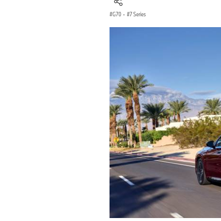
G70
·
7 Series