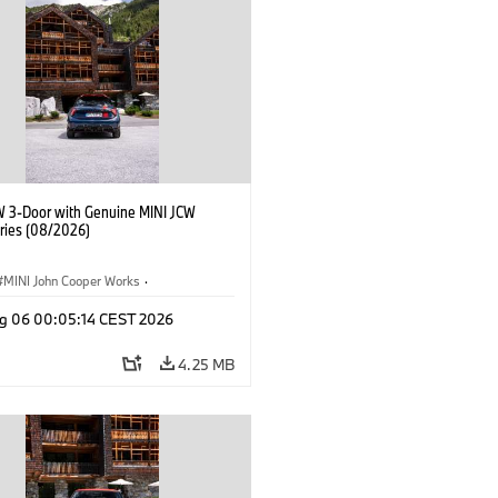
W 3-Door with Genuine MINI JCW
ries (08/2026)
MINI John Cooper Works
·
ooper Works
·
g 06 00:05:14 CEST 2026
l Extras, Accessories
4.25 MB