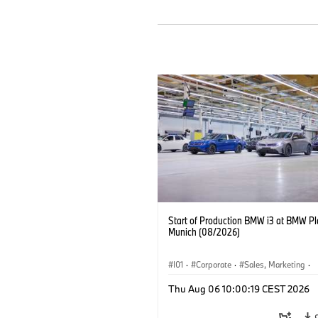
Start of Production BMW i3 at BMW Pl
Munich (08/2026)
I01
·
Corporate
·
Sales, Marketing
·
Production Plants
·
Locations
·
i3
·
Thu Aug 06 10:00:19 CEST 2026