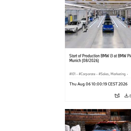
Start of Production BMW i3 at BMW Pl
Munich (08/2026)
I01
·
Corporate
·
Sales, Marketing
·
Production Plants
·
Locations
·
i3
·
Thu Aug 06 10:00:19 CEST 2026