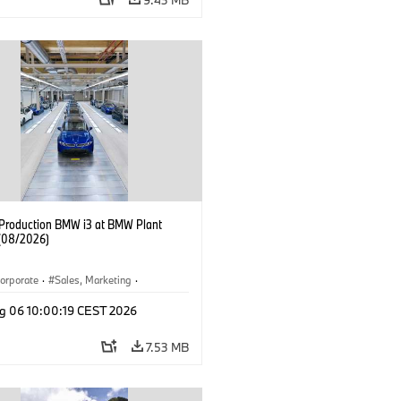
f Production BMW i3 at BMW Plant
(08/2026)
orporate
·
Sales, Marketing
·
ion Plants
·
Locations
·
i3
·
BMW i
g 06 10:00:19 CEST 2026
7.53 MB