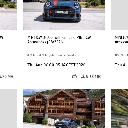
CW
MINI JCW 3-Door with Genuine MINI JCW
MINI JC
Accessories (08/2026)
Accesso
MINI
·
MINI John Cooper Works
·
MINI
·
John Cooper Works
·
John C
Thu Aug 06 00:05:14 CEST 2026
Thu Au
Optional Extras, Accessories
Optiona
5.79 MB
5.63 MB