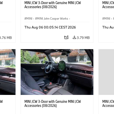
CW
MINI JCW 3-Door with Genuine MINI JCW
MINI JC
Accessories (08/2026)
Accesso
MINI
·
MINI John Cooper Works
·
MINI
·
John Cooper Works
·
John C
Thu Aug 06 00:05:14 CEST 2026
Thu Au
Optional Extras, Accessories
Optiona
3.76 MB
3.79 MB
CW
MINI JCW 3-Door with Genuine MINI JCW
MINI JC
Accessories (08/2026)
Accesso