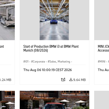
ant
Start of Production BMW i3 at BMW Plant
MINI JC
Munich (08/2026)
Accesso
I01
·
Corporate
·
Sales, Marketing
·
MINI
·
BMW i
Production Plants
·
Locations
·
i3
·
BMW i
John C
Thu Aug 06 10:00:19 CEST 2026
Thu Au
Optiona
8.24 MB
9.64 MB