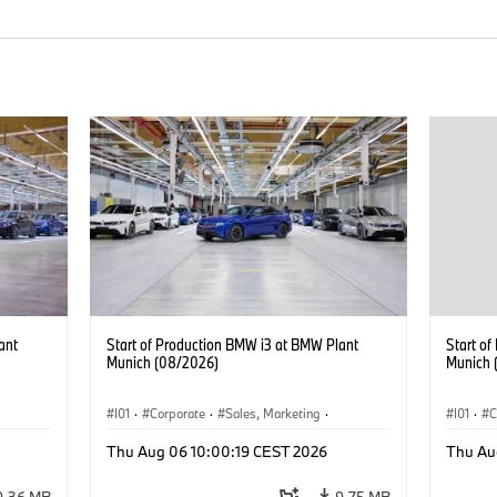
ant
Start of Production BMW i3 at BMW Plant
Start o
Munich (08/2026)
Munich 
I01
·
Corporate
·
Sales, Marketing
·
I01
·
C
BMW i
Production Plants
·
Locations
·
i3
·
BMW i
Product
Thu Aug 06 10:00:19 CEST 2026
Thu Au
9.36 MB
9.75 MB