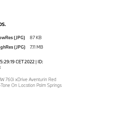
S.
owRes (JPG)
87 KB
ighRes (JPG)
7.11 MB
5:29:19 CET 2022 | ID:
3
 760i xDrive Aventurin Red
o-Tone On Location Palm Springs