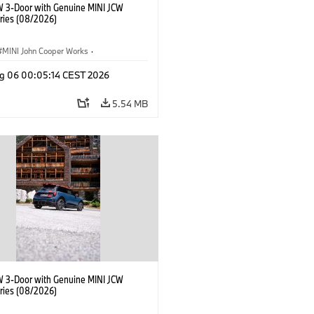
W 3-Door with Genuine MINI JCW
ries (08/2026)
MINI John Cooper Works
·
ooper Works
·
g 06 00:05:14 CEST 2026
l Extras, Accessories
5.54 MB
W 3-Door with Genuine MINI JCW
ries (08/2026)