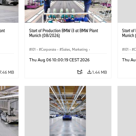
ant
Start of Production BMW i3 at BMW Plant
Start o
Munich (08/2026)
Munich 
I01
·
Corporate
·
Sales, Marketing
·
I01
·
C
BMW i
Production Plants
·
Locations
·
i3
·
BMW i
Product
Thu Aug 06 10:00:19 CEST 2026
Thu Au
7.46 MB
1.44 MB