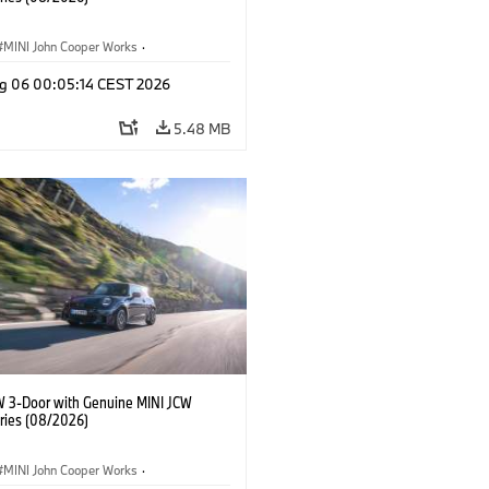
MINI John Cooper Works
·
ooper Works
·
g 06 00:05:14 CEST 2026
l Extras, Accessories
5.48 MB
W 3-Door with Genuine MINI JCW
ries (08/2026)
MINI John Cooper Works
·