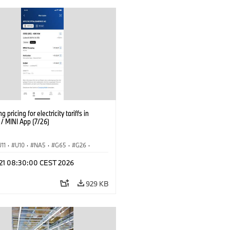
g pricing for electricity tariffs in
 MINI App (7/26)
U11
·
U10
·
NA5
·
G65
·
G26
·
I
·
Electrification
·
Technology
·
l 21 08:30:00 CEST 2026
tedDrive
·
iX
·
BMW i
·
iX1
·
iX2
·
iX5
·
i4
929 KB