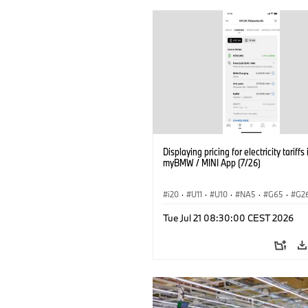
Displaying pricing for electricity tariffs 
myBMW / MINI App (7/26)
i20
·
U11
·
U10
·
NA5
·
G65
·
G2
G70 LCI
·
Electrification
·
Technology
Tue Jul 21 08:30:00 CEST 2026
ConnectedDrive
·
iX
·
BMW i
·
iX1
·
iX3
·
iX5
·
i4