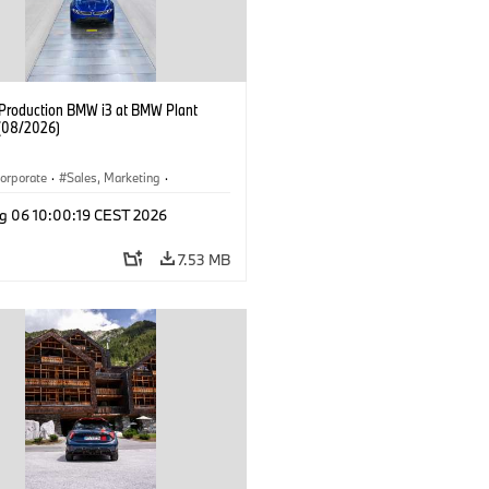
f Production BMW i3 at BMW Plant
(08/2026)
orporate
·
Sales, Marketing
·
ion Plants
·
Locations
·
i3
·
BMW i
g 06 10:00:19 CEST 2026
7.53 MB