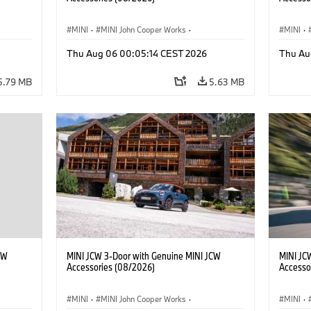
MINI
·
MINI John Cooper Works
·
MINI
·
John Cooper Works
·
John C
Thu Aug 06 00:05:14 CEST 2026
Thu Au
Optional Extras, Accessories
Optiona
5.79 MB
5.63 MB
CW
MINI JCW 3-Door with Genuine MINI JCW
MINI JC
Accessories (08/2026)
Accesso
MINI
·
MINI John Cooper Works
·
MINI
·