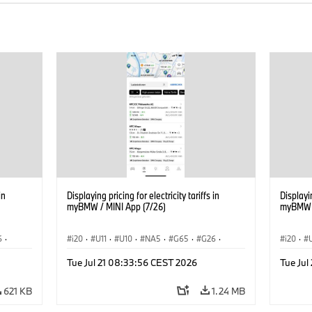
in
Displaying pricing for electricity tariffs in
Displayin
myBMW / MINI App (7/26)
myBMW /
6
·
i20
·
U11
·
U10
·
NA5
·
G65
·
G26
·
i20
·
·
G70 LCI
·
Electrification
·
Technology
·
G70 LC
Tue Jul 21 08:33:56 CEST 2026
Tue Jul
iX2
·
ConnectedDrive
·
iX
·
BMW i
·
iX1
·
iX2
·
Connec
iX3
·
iX5
·
i4
iX3
·
621 KB
1.24 MB