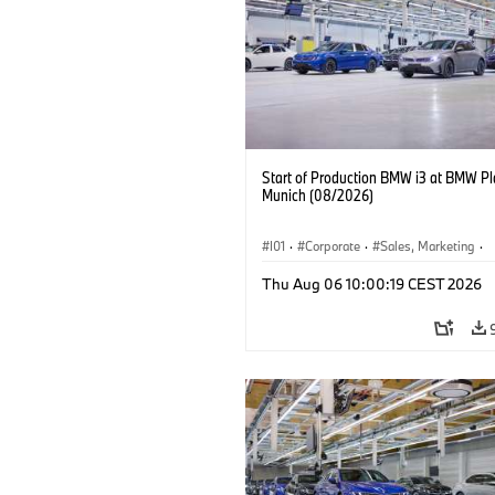
Start of Production BMW i3 at BMW Pl
Munich (08/2026)
I01
·
Corporate
·
Sales, Marketing
·
Production Plants
·
Locations
·
i3
·
Thu Aug 06 10:00:19 CEST 2026