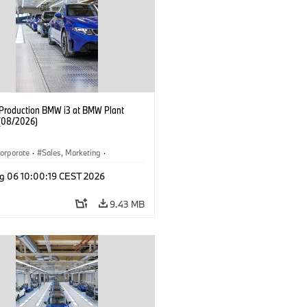
f Production BMW i3 at BMW Plant
(08/2026)
orporate
·
Sales, Marketing
·
ion Plants
·
Locations
·
i3
·
BMW i
g 06 10:00:19 CEST 2026
9.43 MB