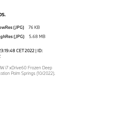
S.
owRes (JPG)
76 KB
ighRes (JPG)
5.68 MB
23:19:48 CET 2022 | ID:
2
W i7 xDrive60 Frozen Deep
ation Palm Springs (10/2022).