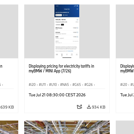
in
Displaying pricing for electricity tariffs in
Displayin
myBMW / MINI App (7/26)
myBMW /
6
·
i20
·
U11
·
U10
·
NA5
·
G65
·
G26
·
i20
·
·
G70 LCI
·
Electrification
·
Technology
·
G70 LC
Tue Jul 21 08:30:00 CEST 2026
Tue Ju
iX2
·
ConnectedDrive
·
iX
·
BMW i
·
iX1
·
iX2
·
Connec
iX3
·
iX5
·
i4
iX3
·
639 KB
934 KB