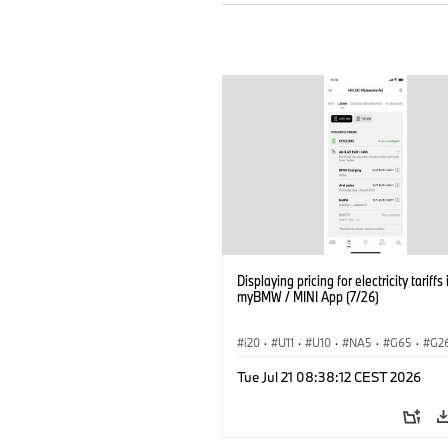
Displaying pricing for electricity tariffs 
myBMW / MINI App (7/26)
i20
·
U11
·
U10
·
NA5
·
G65
·
G2
G70 LCI
·
Electrification
·
Technology
Tue Jul 21 08:38:12 CEST 2026
ConnectedDrive
·
iX
·
BMW i
·
iX1
·
iX3
·
iX5
·
i4