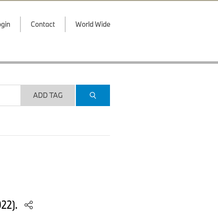
gin
Contact
World Wide
ADD TAG
022).