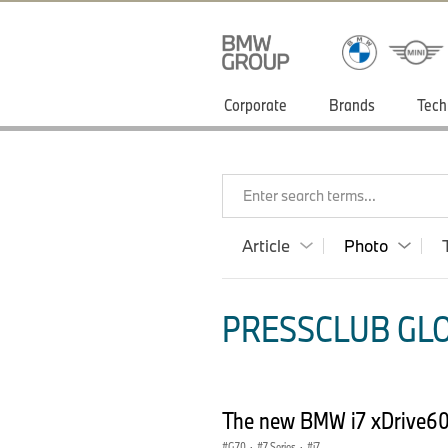
Corporate
Brands
Tech
Enter search terms...
Article
Photo
PRESSCLUB GLO
The new BMW i7 xDrive60 
G70
·
7 Series
·
i7