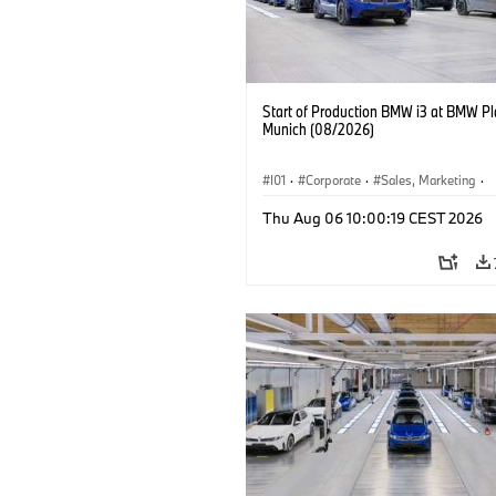
Start of Production BMW i3 at BMW Pl
Munich (08/2026)
I01
·
Corporate
·
Sales, Marketing
·
Production Plants
·
Locations
·
i3
·
Thu Aug 06 10:00:19 CEST 2026