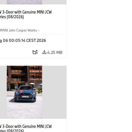
W 3-Door with Genuine MINI JCW
ries (08/2026)
MINI John Cooper Works
·
ooper Works
·
g 06 00:05:14 CEST 2026
l Extras, Accessories
4.25 MB
W 3-Door with Genuine MINI JCW
ries (08/2026)