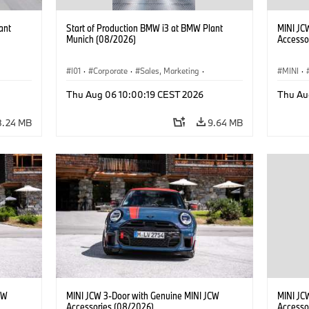
ant
Start of Production BMW i3 at BMW Plant
MINI JC
Munich (08/2026)
Accesso
I01
·
Corporate
·
Sales, Marketing
·
MINI
·
BMW i
Production Plants
·
Locations
·
i3
·
BMW i
John C
Thu Aug 06 10:00:19 CEST 2026
Thu Au
Optiona
8.24 MB
9.64 MB
CW
MINI JCW 3-Door with Genuine MINI JCW
MINI JC
Accessories (08/2026)
Accesso