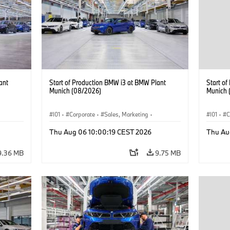
ant
Start of Production BMW i3 at BMW Plant
Start o
Munich (08/2026)
Munich 
I01
·
Corporate
·
Sales, Marketing
·
I01
·
C
BMW i
Production Plants
·
Locations
·
i3
·
BMW i
Product
Thu Aug 06 10:00:19 CEST 2026
Thu Au
9.36 MB
9.75 MB