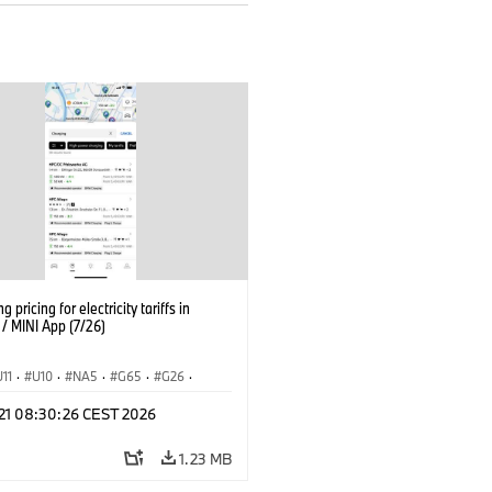
g pricing for electricity tariffs in
 MINI App (7/26)
U11
·
U10
·
NA5
·
G65
·
G26
·
I
·
Electrification
·
Technology
·
 21 08:30:26 CEST 2026
tedDrive
·
iX
·
BMW i
·
iX1
·
iX2
·
iX5
·
i4
1.23 MB