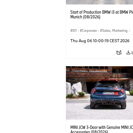
Start of Production BMW i3 at BMW Pl
Munich (08/2026)
I01
·
Corporate
·
Sales, Marketing
·
Production Plants
·
Locations
·
i3
·
Thu Aug 06 10:00:19 CEST 2026
MINI JCW 3-Door with Genuine MINI J
Accessories (08/2026)