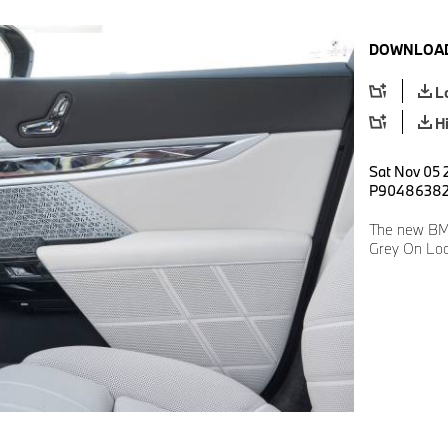
DOWNLOAD
L
H
Sat Nov 05 
P9048638
The new BM
Grey On Loc