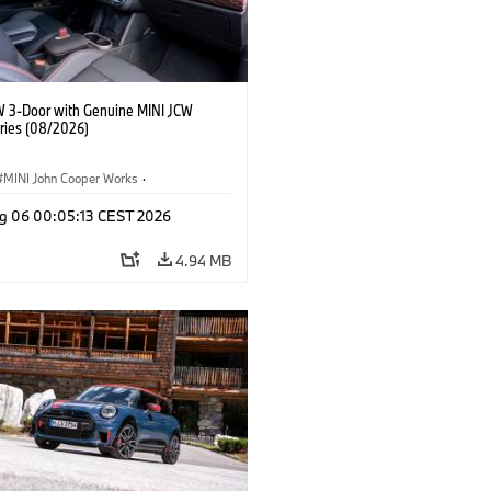
W 3-Door with Genuine MINI JCW
ries (08/2026)
MINI John Cooper Works
·
ooper Works
·
g 06 00:05:13 CEST 2026
l Extras, Accessories
4.94 MB