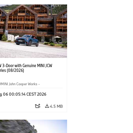
W 3-Door with Genuine MINI JCW
ries (08/2026)
MINI John Cooper Works
·
ooper Works
·
g 06 00:05:14 CEST 2026
l Extras, Accessories
4.5 MB