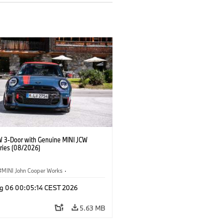
W 3-Door with Genuine MINI JCW
ries (08/2026)
MINI John Cooper Works
·
ooper Works
·
g 06 00:05:14 CEST 2026
l Extras, Accessories
5.63 MB