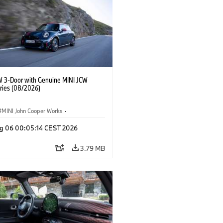
W 3-Door with Genuine MINI JCW
ries (08/2026)
MINI John Cooper Works
·
ooper Works
·
g 06 00:05:14 CEST 2026
l Extras, Accessories
3.79 MB