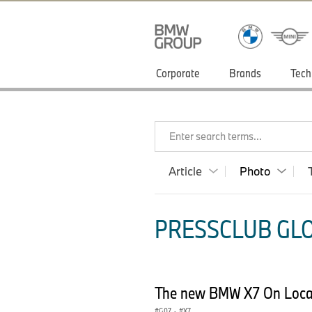
Corporate
Brands
Tech
Enter search terms...
Article
Photo
PRESSCLUB GLO
The new BMW X7 On Locat
G07
·
X7