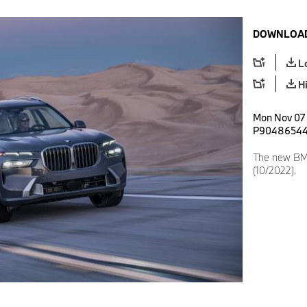
DOWNLOAD
L
H
Mon Nov 07 
P9048654
The new BM
(10/2022).