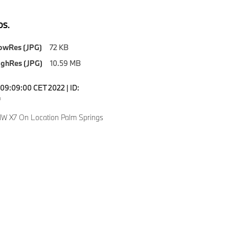
S.
owRes (JPG)
72 KB
ighRes (JPG)
10.59 MB
09:09:00 CET 2022 | ID:
4
W X7 On Location Palm Springs