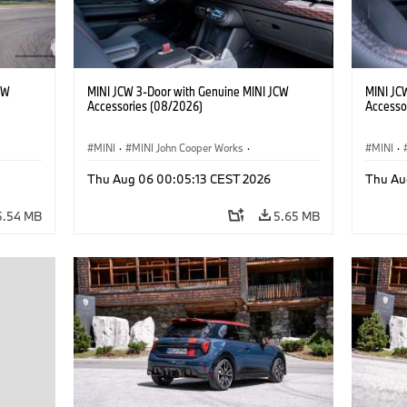
CW
MINI JCW 3-Door with Genuine MINI JCW
MINI JC
Accessories (08/2026)
Accesso
MINI
·
MINI John Cooper Works
·
MINI
·
John Cooper Works
·
John C
Thu Aug 06 00:05:13 CEST 2026
Thu Au
Optional Extras, Accessories
Optiona
5.54 MB
5.65 MB