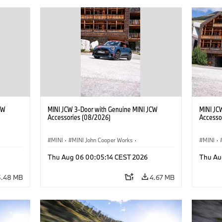
CW
MINI JCW 3-Door with Genuine MINI JCW
MINI JC
Accessories (08/2026)
Accesso
MINI
·
MINI John Cooper Works
·
MINI
·
John Cooper Works
·
John C
Thu Aug 06 00:05:14 CEST 2026
Thu Au
Optional Extras, Accessories
Optiona
5.48 MB
4.67 MB