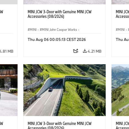
CW
MINI JCW 3-Door with Genuine MINI JCW
MINI JC
Accessories (08/2026)
Accesso
MINI
·
MINI John Cooper Works
·
MINI
·
John Cooper Works
·
John C
Thu Aug 06 00:05:13 CEST 2026
Thu Au
Optional Extras, Accessories
Optiona
4.81 MB
4.21 MB
CW
MINI JCW 3-Door with Genuine MINI JCW
MINI JC
Accessories (08/2026)
Accesso