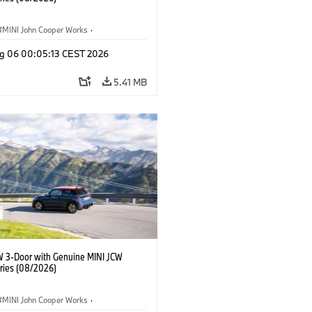
MINI John Cooper Works
·
ooper Works
·
g 06 00:05:13 CEST 2026
l Extras, Accessories
5.41 MB
W 3-Door with Genuine MINI JCW
ries (08/2026)
MINI John Cooper Works
·