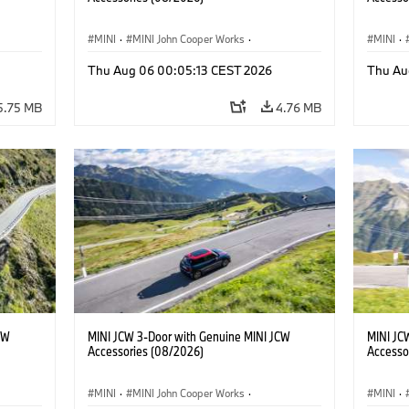
MINI
·
MINI John Cooper Works
·
MINI
·
John Cooper Works
·
John C
Thu Aug 06 00:05:13 CEST 2026
Thu Au
Optional Extras, Accessories
Optiona
5.75 MB
4.76 MB
CW
MINI JCW 3-Door with Genuine MINI JCW
MINI JC
Accessories (08/2026)
Accesso
MINI
·
MINI John Cooper Works
·
MINI
·