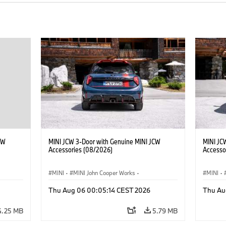
CW
MINI JCW 3-Door with Genuine MINI JCW
MINI JC
Accessories (08/2026)
Accesso
MINI
·
MINI John Cooper Works
·
MINI
·
John Cooper Works
·
John C
Thu Aug 06 00:05:14 CEST 2026
Thu Au
Optional Extras, Accessories
Optiona
4.25 MB
5.79 MB