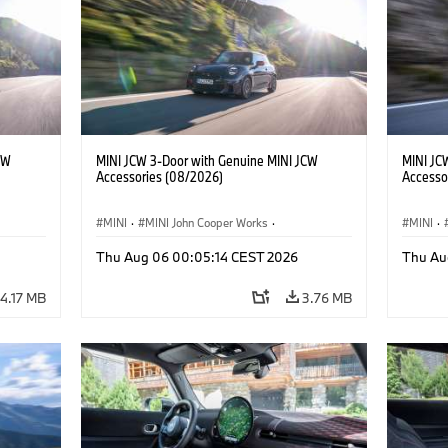
CW
MINI JCW 3-Door with Genuine MINI JCW
MINI JC
Accessories (08/2026)
Accesso
MINI
·
MINI John Cooper Works
·
MINI
·
John Cooper Works
·
John C
Thu Aug 06 00:05:14 CEST 2026
Thu Au
Optional Extras, Accessories
Optiona
4.17 MB
3.76 MB