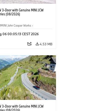
W 3-Door with Genuine MINI JCW
ries (08/2026)
MINI John Cooper Works
·
ooper Works
·
g 06 00:05:13 CEST 2026
l Extras, Accessories
4.53 MB
W 3-Door with Genuine MINI JCW
ries (08/2026)