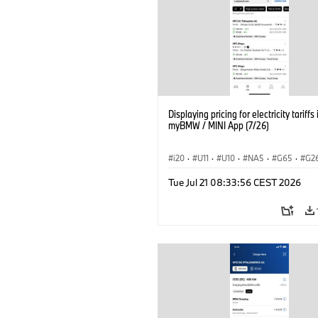
Displaying pricing for electricity tariffs 
myBMW / MINI App (7/26)
i20
·
U11
·
U10
·
NA5
·
G65
·
G2
G70 LCI
·
Electrification
·
Technology
Tue Jul 21 08:33:56 CEST 2026
ConnectedDrive
·
iX
·
BMW i
·
iX1
·
iX3
·
iX5
·
i4