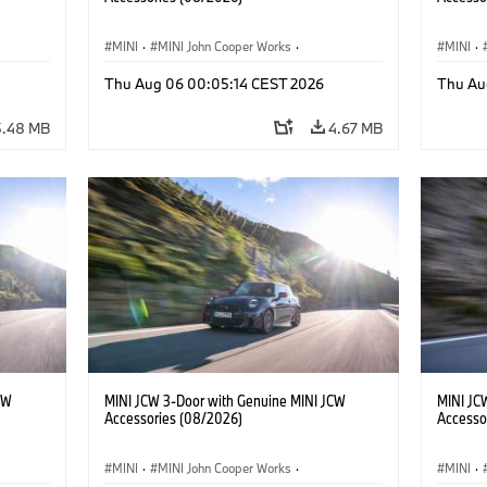
MINI
·
MINI John Cooper Works
·
MINI
·
John Cooper Works
·
John C
Thu Aug 06 00:05:14 CEST 2026
Thu Au
Optional Extras, Accessories
Optiona
5.48 MB
4.67 MB
CW
MINI JCW 3-Door with Genuine MINI JCW
MINI JC
Accessories (08/2026)
Accesso
MINI
·
MINI John Cooper Works
·
MINI
·