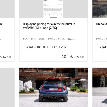
in
Displaying pricing for electricity tariffs in
On holi
myBMW / MINI App (7/26)
6
·
i20
·
U11
·
U10
·
NA5
·
G65
·
G26
·
NA5
·
·
G70 LCI
·
Electrification
·
Technology
·
Acema
Tue Jul 21 08:30:00 CEST 2026
Tue Ju
iX2
·
ConnectedDrive
·
iX
·
BMW i
·
iX1
·
iX2
·
Electrif
iX3
·
iX5
·
i4
934 KB
929 KB