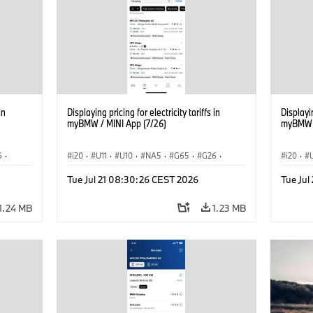
in
Displaying pricing for electricity tariffs in
Displayin
myBMW / MINI App (7/26)
myBMW /
6
·
i20
·
U11
·
U10
·
NA5
·
G65
·
G26
·
i20
·
·
G70 LCI
·
Electrification
·
Technology
·
G70 LC
Tue Jul 21 08:30:26 CEST 2026
Tue Ju
iX2
·
ConnectedDrive
·
iX
·
BMW i
·
iX1
·
iX2
·
Connec
iX3
·
iX5
·
i4
iX3
·
1.24 MB
1.23 MB