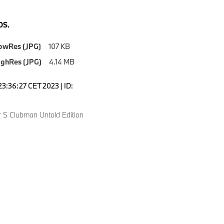
S.
owRes (JPG)
107 KB
ighRes (JPG)
4.14 MB
23:36:27 CET 2023 | ID:
 S Clubman Untold Edition