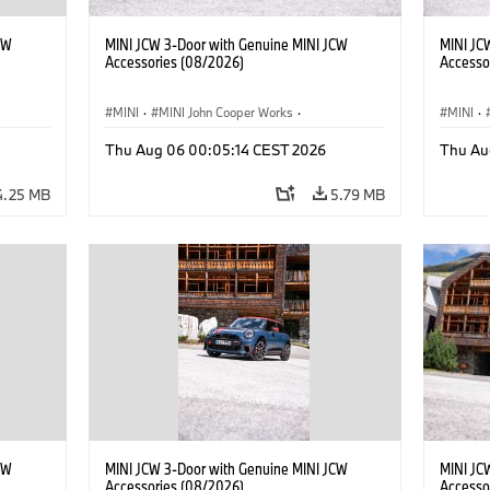
CW
MINI JCW 3-Door with Genuine MINI JCW
MINI JC
Accessories (08/2026)
Accesso
MINI
·
MINI John Cooper Works
·
MINI
·
John Cooper Works
·
John C
Thu Aug 06 00:05:14 CEST 2026
Thu Au
Optional Extras, Accessories
Optiona
4.25 MB
5.79 MB
CW
MINI JCW 3-Door with Genuine MINI JCW
MINI JC
Accessories (08/2026)
Accesso