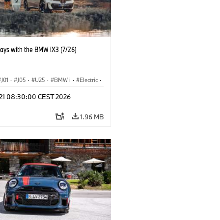
days with the BMW iX3 (7/26)
J01
·
J05
·
U25
·
BMW i
·
Electric
·
n
·
Countryman
·
Cooper
·
iX3
·
l 21 08:30:00 CEST 2026
ication
·
Technology
1.96 MB