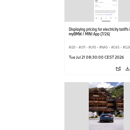
Displaying pricing for electricity tariffs 
myBMW / MINI App (7/26)
i20
·
U11
·
U10
·
NA5
·
G65
·
G2
G70 LCI
·
Electrification
·
Technology
Tue Jul 21 08:30:00 CEST 2026
ConnectedDrive
·
iX
·
BMW i
·
iX1
·
iX3
·
iX5
·
i4