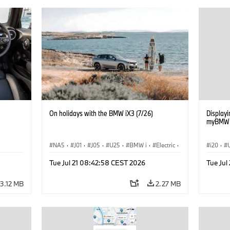
On holidays with the BMW iX3 (7/26)
Displayin
myBMW /
NA5
·
J01
·
J05
·
U25
·
BMW i
·
Electric
·
i20
·
Aceman
·
Countryman
·
Cooper
·
iX3
·
G70 LC
Tue Jul 21 08:42:58 CEST 2026
Tue Jul
Electrification
·
Technology
Connec
iX3
·
3.12 MB
2.27 MB