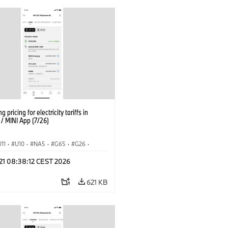
g pricing for electricity tariffs in
 MINI App (7/26)
U11
·
U10
·
NA5
·
G65
·
G26
·
I
·
Electrification
·
Technology
·
 21 08:38:12 CEST 2026
tedDrive
·
iX
·
BMW i
·
iX1
·
iX2
·
iX5
·
i4
621 KB