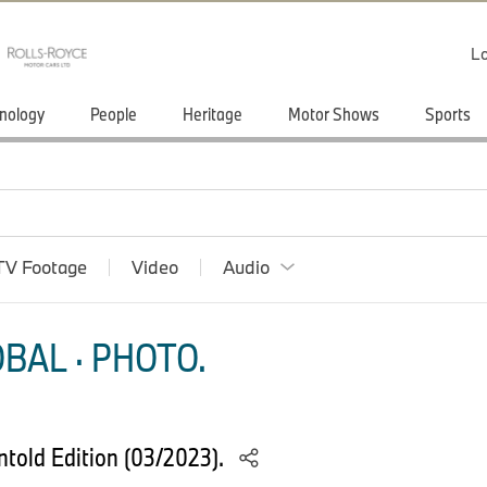
Lo
nology
People
Heritage
Motor Shows
Sports
TV Footage
Video
Audio
BAL · PHOTO.
told Edition (03/2023).