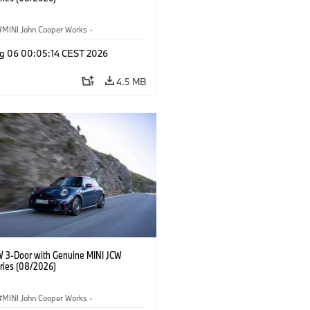
MINI John Cooper Works
·
ooper Works
·
g 06 00:05:14 CEST 2026
l Extras, Accessories
4.5 MB
W 3-Door with Genuine MINI JCW
ries (08/2026)
MINI John Cooper Works
·