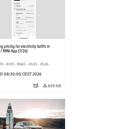
g pricing for electricity tariffs in
 MINI App (7/26)
U11
·
U10
·
NA5
·
G65
·
G26
·
I
·
Electrification
·
Technology
·
l 21 08:30:00 CEST 2026
tedDrive
·
iX
·
BMW i
·
iX1
·
iX2
·
iX5
·
i4
639 KB