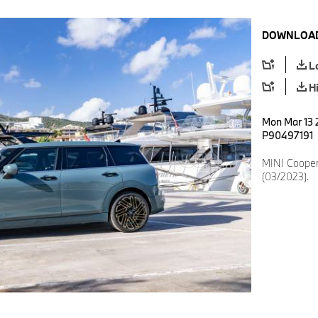
DOWNLOAD
L
H
Mon Mar 13 
P90497191
MINI Cooper
(03/2023).