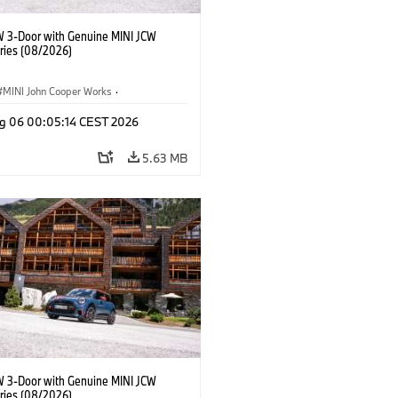
W 3-Door with Genuine MINI JCW
ries (08/2026)
MINI John Cooper Works
·
ooper Works
·
g 06 00:05:14 CEST 2026
l Extras, Accessories
5.63 MB
W 3-Door with Genuine MINI JCW
ries (08/2026)