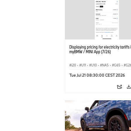
Displaying pricing for electricity tariffs 
myBMW / MINI App (7/26)
i20
·
U11
·
U10
·
NA5
·
G65
·
G2
G70 LCI
·
Electrification
·
Technology
Tue Jul 21 08:30:00 CEST 2026
ConnectedDrive
·
iX
·
BMW i
·
iX1
·
iX3
·
iX5
·
i4