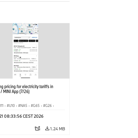
g pricing for electricity tariffs in
 MINI App (7/26)
U11
·
U10
·
NA5
·
G65
·
G26
·
I
·
Electrification
·
Technology
·
 21 08:33:56 CEST 2026
tedDrive
·
iX
·
BMW i
·
iX1
·
iX2
·
iX5
·
i4
1.24 MB