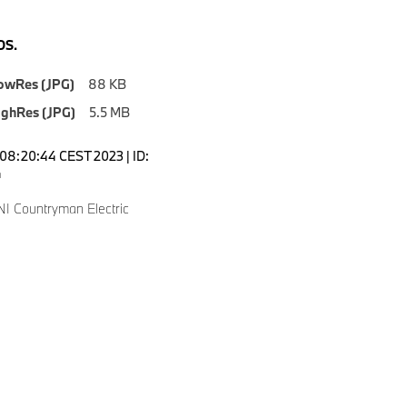
S.
owRes (JPG)
88 KB
ighRes (JPG)
5.5 MB
08:20:44 CEST 2023 | ID:
4
I Countryman Electric