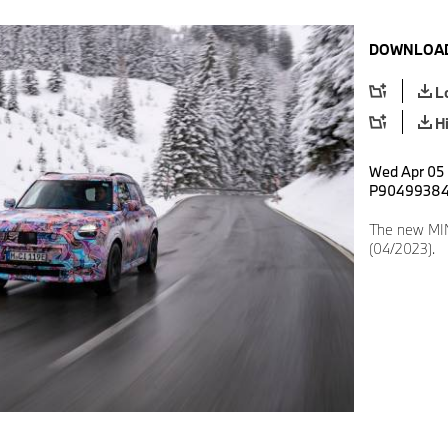
DOWNLOAD
L
H
Wed Apr 05 
P9049938
The new MIN
(04/2023).