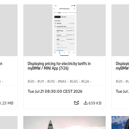
in
Displaying pricing for electricity tariffs in
Displayin
myBMW / MINI App (7/26)
myBMW /
6
·
i20
·
U11
·
U10
·
NA5
·
G65
·
G26
·
i20
·
·
G70 LCI
·
Electrification
·
Technology
·
G70 LC
Tue Jul 21 08:30:00 CEST 2026
Tue Ju
iX2
·
ConnectedDrive
·
iX
·
BMW i
·
iX1
·
iX2
·
Connec
iX3
·
iX5
·
i4
iX3
·
1.23 MB
639 KB