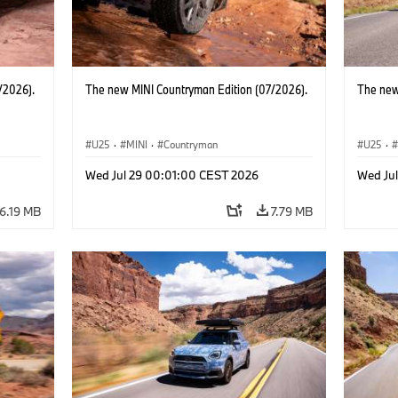
/2026).
The new MINI Countryman Edition (07/2026).
The new
U25
·
MINI
·
Countryman
U25
·
Wed Jul 29 00:01:00 CEST 2026
Wed Ju
6.19 MB
7.79 MB