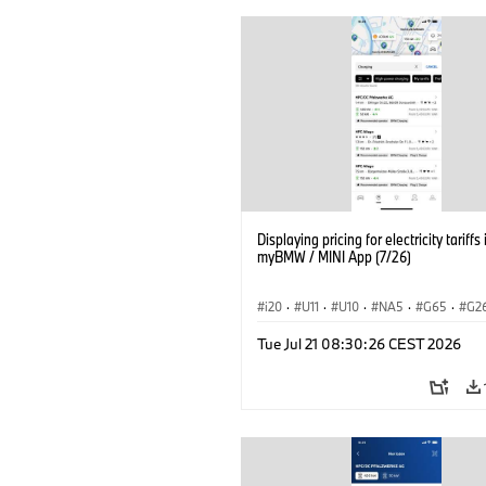
Displaying pricing for electricity tariffs 
myBMW / MINI App (7/26)
i20
·
U11
·
U10
·
NA5
·
G65
·
G2
G70 LCI
·
Electrification
·
Technology
Tue Jul 21 08:30:26 CEST 2026
ConnectedDrive
·
iX
·
BMW i
·
iX1
·
iX3
·
iX5
·
i4