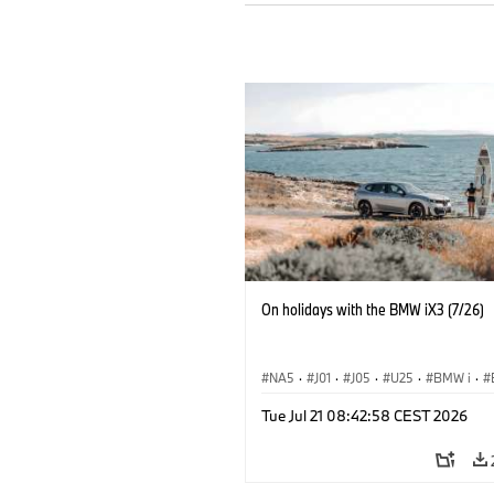
On holidays with the BMW iX3 (7/26)
NA5
·
J01
·
J05
·
U25
·
BMW i
·
Aceman
·
Countryman
·
Cooper
·
iX
Tue Jul 21 08:42:58 CEST 2026
Electrification
·
Technology