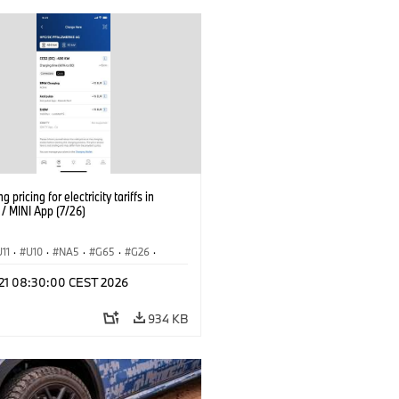
g pricing for electricity tariffs in
 MINI App (7/26)
U11
·
U10
·
NA5
·
G65
·
G26
·
I
·
Electrification
·
Technology
·
l 21 08:30:00 CEST 2026
tedDrive
·
iX
·
BMW i
·
iX1
·
iX2
·
iX5
·
i4
934 KB