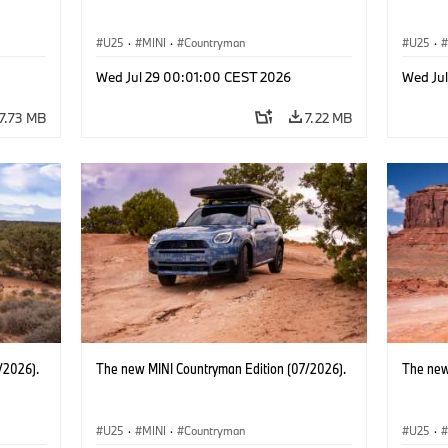
U25
·
MINI
·
Countryman
U25
·
Wed Jul 29 00:01:00 CEST 2026
Wed Ju
7.73 MB
7.22 MB
/2026).
The new MINI Countryman Edition (07/2026).
The new
U25
·
MINI
·
Countryman
U25
·