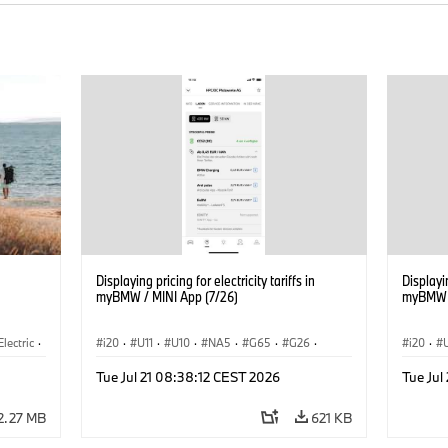
Displaying pricing for electricity tariffs in
Displayin
myBMW / MINI App (7/26)
myBMW /
Electric
·
i20
·
U11
·
U10
·
NA5
·
G65
·
G26
·
i20
·
3
·
G70 LCI
·
Electrification
·
Technology
·
G70 LC
Tue Jul 21 08:38:12 CEST 2026
Tue Jul
ConnectedDrive
·
iX
·
BMW i
·
iX1
·
iX2
·
Connec
iX3
·
iX5
·
i4
iX3
·
2.27 MB
621 KB