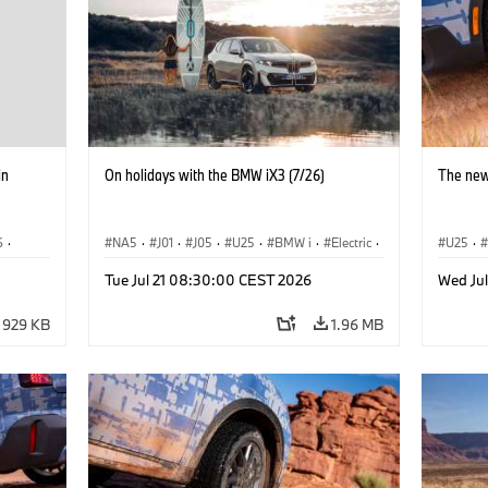
in
On holidays with the BMW iX3 (7/26)
The new
6
·
NA5
·
J01
·
J05
·
U25
·
BMW i
·
Electric
·
U25
·
·
Aceman
·
Countryman
·
Cooper
·
iX3
·
Tue Jul 21 08:30:00 CEST 2026
Wed Ju
iX2
·
Electrification
·
Technology
929 KB
1.96 MB