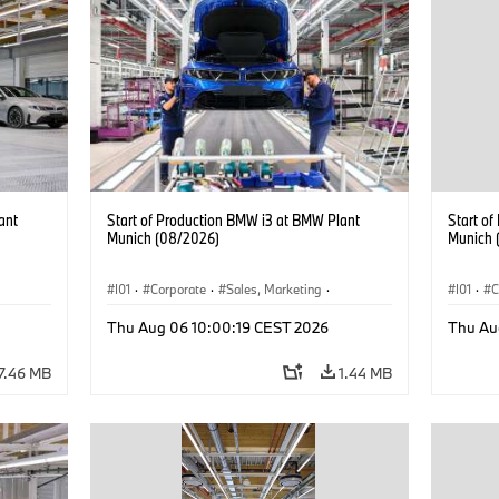
ant
Start of Production BMW i3 at BMW Plant
Start o
Munich (08/2026)
Munich 
I01
·
Corporate
·
Sales, Marketing
·
I01
·
C
BMW i
Production Plants
·
Locations
·
i3
·
BMW i
Product
Thu Aug 06 10:00:19 CEST 2026
Thu Au
7.46 MB
1.44 MB