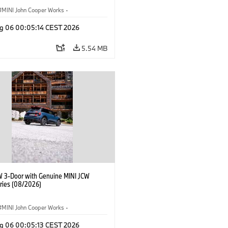
MINI John Cooper Works
·
ooper Works
·
g 06 00:05:14 CEST 2026
l Extras, Accessories
5.54 MB
W 3-Door with Genuine MINI JCW
ries (08/2026)
MINI John Cooper Works
·
ooper Works
·
g 06 00:05:13 CEST 2026