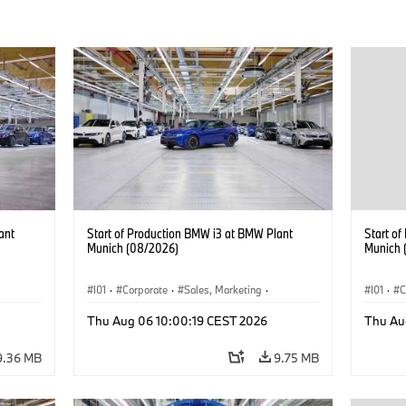
ant
Start of Production BMW i3 at BMW Plant
Start o
Munich (08/2026)
Munich 
I01
·
Corporate
·
Sales, Marketing
·
I01
·
C
BMW i
Production Plants
·
Locations
·
i3
·
BMW i
Product
Thu Aug 06 10:00:19 CEST 2026
Thu Au
9.36 MB
9.75 MB