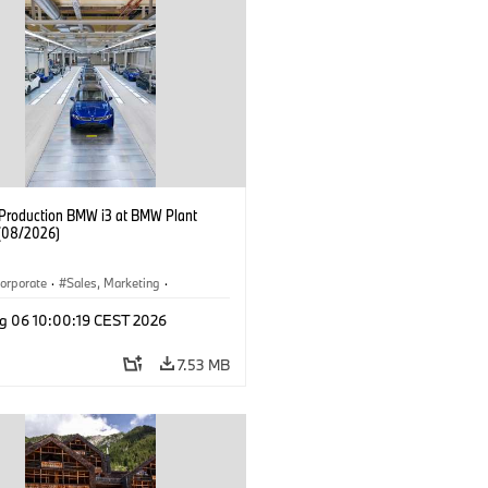
f Production BMW i3 at BMW Plant
(08/2026)
orporate
·
Sales, Marketing
·
ion Plants
·
Locations
·
i3
·
BMW i
g 06 10:00:19 CEST 2026
7.53 MB