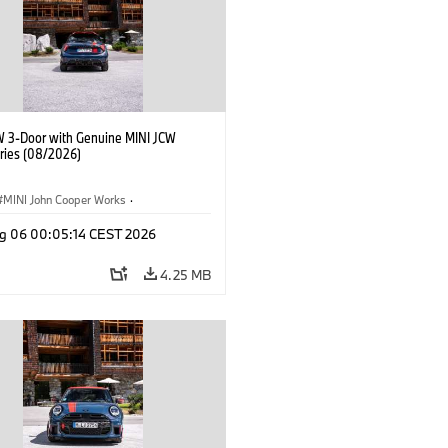
W 3-Door with Genuine MINI JCW
ries (08/2026)
MINI John Cooper Works
·
ooper Works
·
g 06 00:05:14 CEST 2026
l Extras, Accessories
4.25 MB