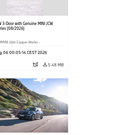
W 3-Door with Genuine MINI JCW
ries (08/2026)
MINI John Cooper Works
·
ooper Works
·
g 06 00:05:14 CEST 2026
l Extras, Accessories
5.48 MB