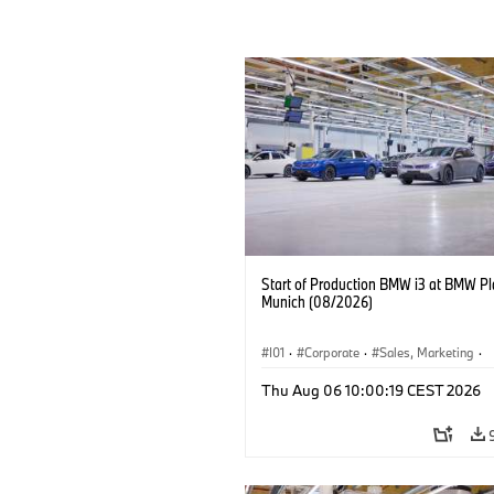
Start of Production BMW i3 at BMW Pl
Munich (08/2026)
I01
·
Corporate
·
Sales, Marketing
·
Production Plants
·
Locations
·
i3
·
Thu Aug 06 10:00:19 CEST 2026