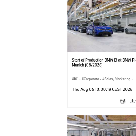
Start of Production BMW i3 at BMW Pl
Munich (08/2026)
I01
·
Corporate
·
Sales, Marketing
·
Production Plants
·
Locations
·
i3
·
Thu Aug 06 10:00:19 CEST 2026