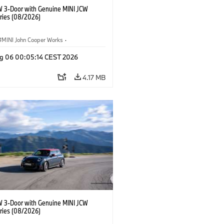
W 3-Door with Genuine MINI JCW
ries (08/2026)
MINI John Cooper Works
·
ooper Works
·
g 06 00:05:14 CEST 2026
l Extras, Accessories
4.17 MB
W 3-Door with Genuine MINI JCW
ries (08/2026)