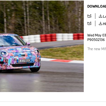
DOWNLOAD
L
H
Wed May 03 
P90502136
The new MIN