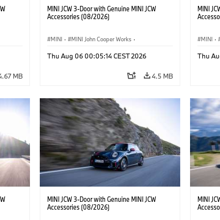
CW
MINI JCW 3-Door with Genuine MINI JCW
MINI JC
Accessories (08/2026)
Accesso
MINI
·
MINI John Cooper Works
·
MINI
·
John Cooper Works
·
John C
Thu Aug 06 00:05:14 CEST 2026
Thu Au
Optional Extras, Accessories
Optiona
4.67 MB
4.5 MB
CW
MINI JCW 3-Door with Genuine MINI JCW
MINI JC
Accessories (08/2026)
Accesso