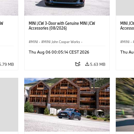
CW
MINI JCW 3-Door with Genuine MINI JCW
MINI JC
Accessories (08/2026)
Accesso
MINI
·
MINI John Cooper Works
·
MINI
·
John Cooper Works
·
John C
Thu Aug 06 00:05:14 CEST 2026
Thu Au
Optional Extras, Accessories
Optiona
5.79 MB
5.63 MB