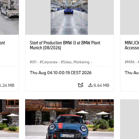
ant
Start of Production BMW i3 at BMW Plant
MINI JC
Munich (08/2026)
Accesso
I01
·
Corporate
·
Sales, Marketing
·
MINI
·
BMW i
Production Plants
·
Locations
·
i3
·
BMW i
John C
Thu Aug 06 10:00:19 CEST 2026
Thu Au
Optiona
8.24 MB
9.64 MB