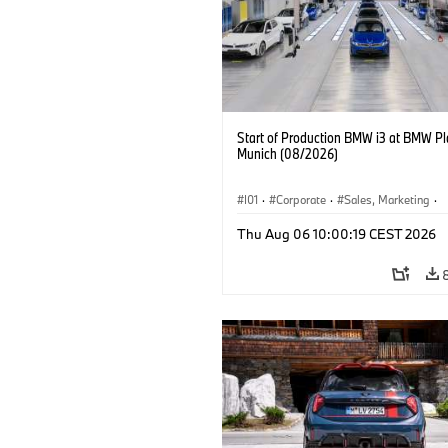
Start of Production BMW i3 at BMW Pl
Munich (08/2026)
I01
·
Corporate
·
Sales, Marketing
·
Production Plants
·
Locations
·
i3
·
Thu Aug 06 10:00:19 CEST 2026