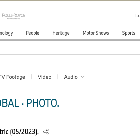
Lo
nology
People
Heritage
Motor Shows
Sports
TV Footage
Video
Audio
BAL · PHOTO.
tric (05/2023).