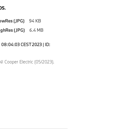
S.
owRes (JPG)
94 KB
ighRes (JPG)
6.4 MB
08:04:03 CEST 2023 | ID:
I Cooper Electric (05/2023).