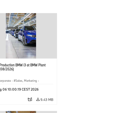
f Production BMW i3 at BMW Plant
(08/2026)
orporate
·
Sales, Marketing
·
ion Plants
·
Locations
·
i3
·
BMW i
g 06 10:00:19 CEST 2026
9.43 MB