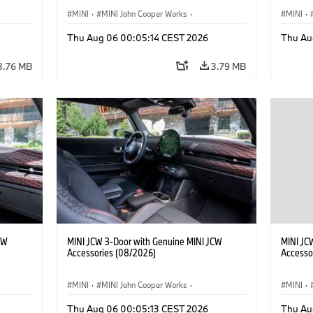
MINI
·
MINI John Cooper Works
·
MINI
·
John Cooper Works
·
John C
Thu Aug 06 00:05:14 CEST 2026
Thu Au
Optional Extras, Accessories
Optiona
3.76 MB
3.79 MB
CW
MINI JCW 3-Door with Genuine MINI JCW
MINI JC
Accessories (08/2026)
Accesso
MINI
·
MINI John Cooper Works
·
MINI
·
John Cooper Works
·
John C
Thu Aug 06 00:05:13 CEST 2026
Thu Au