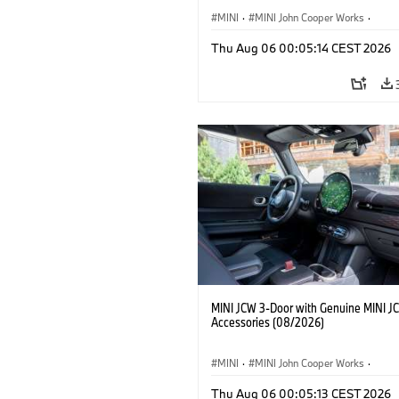
MINI
·
MINI John Cooper Works
·
John Cooper Works
·
Thu Aug 06 00:05:14 CEST 2026
Optional Extras, Accessories
MINI JCW 3-Door with Genuine MINI J
Accessories (08/2026)
MINI
·
MINI John Cooper Works
·
John Cooper Works
·
Thu Aug 06 00:05:13 CEST 2026