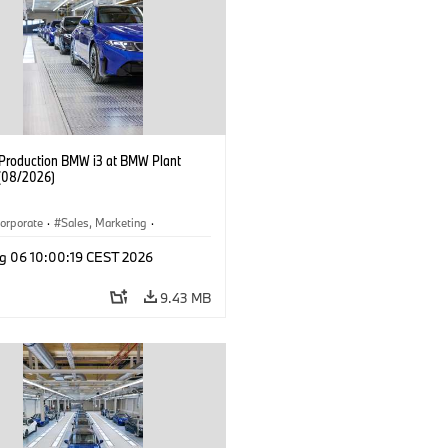
f Production BMW i3 at BMW Plant
(08/2026)
orporate
·
Sales, Marketing
·
ion Plants
·
Locations
·
i3
·
BMW i
g 06 10:00:19 CEST 2026
9.43 MB