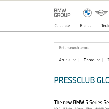
Corporate
Brands
Tech
Enter search terms...
Article
Photo
PRESSCLUB GLO
The new BMW 5 Series Sed
G60
·
5 Series
·
Sedan
·
550e
·
BMW M Car