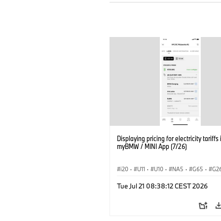
Displaying pricing for electricity tariffs 
myBMW / MINI App (7/26)
i20
·
U11
·
U10
·
NA5
·
G65
·
G2
G70 LCI
·
Electrification
·
Technology
Tue Jul 21 08:38:12 CEST 2026
ConnectedDrive
·
iX
·
BMW i
·
iX1
·
iX3
·
iX5
·
i4