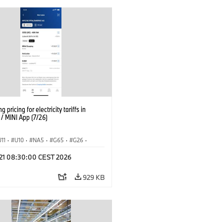
g pricing for electricity tariffs in
 MINI App (7/26)
U11
·
U10
·
NA5
·
G65
·
G26
·
I
·
Electrification
·
Technology
·
l 21 08:30:00 CEST 2026
tedDrive
·
iX
·
BMW i
·
iX1
·
iX2
·
iX5
·
i4
929 KB