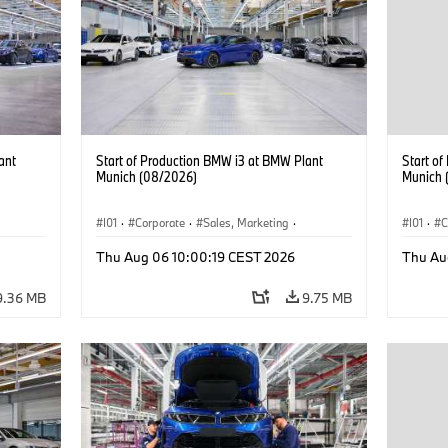
ant
Start of Production BMW i3 at BMW Plant
Start o
Munich (08/2026)
Munich 
I01
·
Corporate
·
Sales, Marketing
·
I01
·
C
BMW i
Production Plants
·
Locations
·
i3
·
BMW i
Product
Thu Aug 06 10:00:19 CEST 2026
Thu Au
9.36 MB
9.75 MB