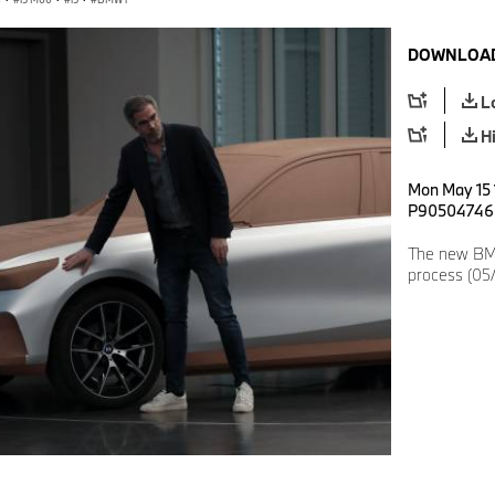
DOWNLOAD
L
H
Mon May 15 
P90504746
The new BM
process (05