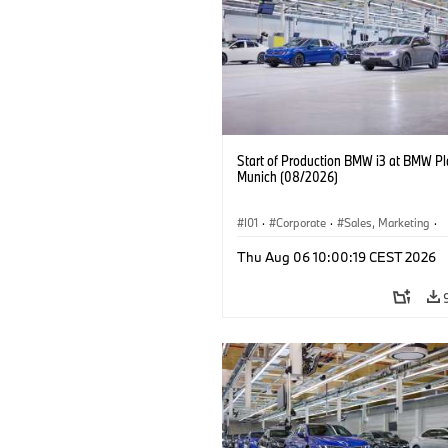
Start of Production BMW i3 at BMW Pl
Munich (08/2026)
I01
·
Corporate
·
Sales, Marketing
·
Production Plants
·
Locations
·
i3
·
Thu Aug 06 10:00:19 CEST 2026