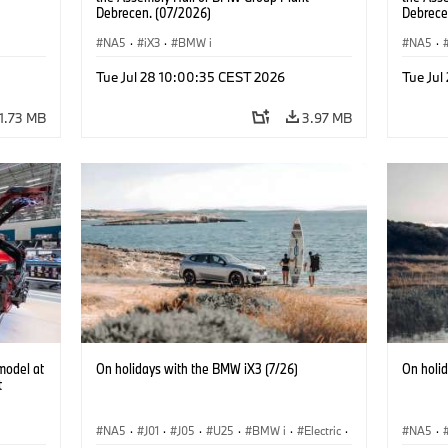
Debrecen. (07/2026)
Debrece
NA5
·
iX3
·
BMW i
NA5
·
Tue Jul 28 10:00:35 CEST 2026
Tue Jul
1.73 MB
3.97 MB
model at
On holidays with the BMW iX3 (7/26)
On holi
t
NA5
·
J01
·
J05
·
U25
·
BMW i
·
Electric
·
NA5
·