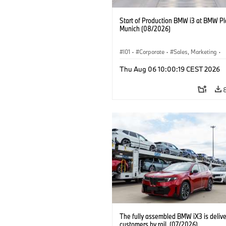
Start of Production BMW i3 at BMW Pl
Munich (08/2026)
I01
·
Corporate
·
Sales, Marketing
·
Production Plants
·
Locations
·
i3
·
Thu Aug 06 10:00:19 CEST 2026
The fully assembled BMW iX3 is delive
customers by rail. (07/2026)