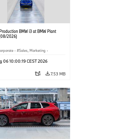
f Production BMW i3 at BMW Plant
(08/2026)
orporate
·
Sales, Marketing
·
ion Plants
·
Locations
·
i3
·
BMW i
g 06 10:00:19 CEST 2026
7.53 MB