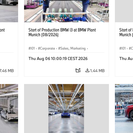
ant
Start of Production BMW i3 at BMW Plant
Start o
Munich (08/2026)
Munich 
I01
·
Corporate
·
Sales, Marketing
·
I01
·
C
BMW i
Production Plants
·
Locations
·
i3
·
BMW i
Product
Thu Aug 06 10:00:19 CEST 2026
Thu Au
7.46 MB
1.44 MB