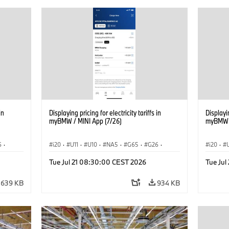
in
Displaying pricing for electricity tariffs in
Displayin
myBMW / MINI App (7/26)
myBMW /
6
·
i20
·
U11
·
U10
·
NA5
·
G65
·
G26
·
i20
·
·
G70 LCI
·
Electrification
·
Technology
·
G70 LC
Tue Jul 21 08:30:00 CEST 2026
Tue Ju
iX2
·
ConnectedDrive
·
iX
·
BMW i
·
iX1
·
iX2
·
Connec
iX3
·
iX5
·
i4
iX3
·
639 KB
934 KB