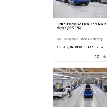
Start of Production BMW i3 at BMW Pl
Munich (08/2026)
I01
·
Corporate
·
Sales, Marketing
·
Production Plants
·
Locations
·
i3
·
Thu Aug 06 10:00:19 CEST 2026