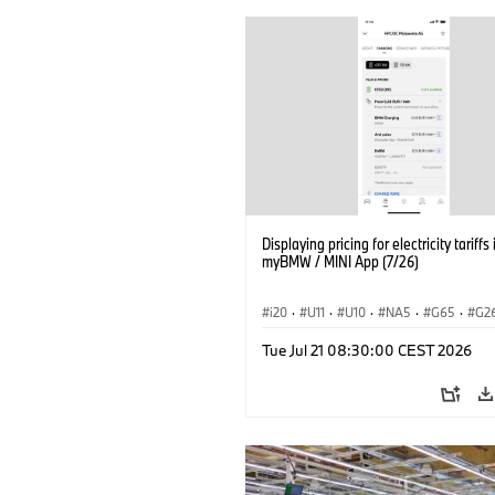
Displaying pricing for electricity tariffs 
myBMW / MINI App (7/26)
i20
·
U11
·
U10
·
NA5
·
G65
·
G2
G70 LCI
·
Electrification
·
Technology
Tue Jul 21 08:30:00 CEST 2026
ConnectedDrive
·
iX
·
BMW i
·
iX1
·
iX3
·
iX5
·
i4