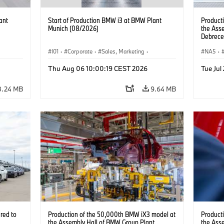
ant
Start of Production BMW i3 at BMW Plant
Product
Munich (08/2026)
the Ass
Debrece
I01
·
Corporate
·
Sales, Marketing
·
NA5
·
BMW i
Production Plants
·
Locations
·
i3
·
BMW i
Thu Aug 06 10:00:19 CEST 2026
Tue Jul
8.24 MB
9.64 MB
red to
Production of the 50,000th BMW iX3 model at
Product
the Assembly Hall of BMW Group Plant
the Ass