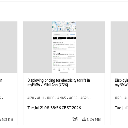
in
Displaying pricing for electricity tariffs in
Displayin
myBMW / MINI App (7/26)
myBMW /
6
·
i20
·
U11
·
U10
·
NA5
·
G65
·
G26
·
i20
·
·
G70 LCI
·
Electrification
·
Technology
·
G70 LC
Tue Jul 21 08:33:56 CEST 2026
Tue Jul
iX2
·
ConnectedDrive
·
iX
·
BMW i
·
iX1
·
iX2
·
Connec
iX3
·
iX5
·
i4
iX3
·
621 KB
1.24 MB