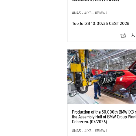
NA5
·
iX3
·
BMW i
Tue Jul 28 10:00:35 CEST 2026
Production of the 50,000th BMW iX3 
the Assembly Hall of BMW Group Plan
Debrecen. (07/2026)
NA5
·
iX3
·
BMW i