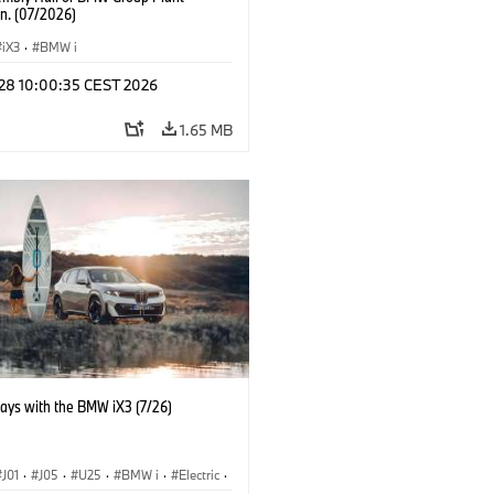
n. (07/2026)
iX3
·
BMW i
 28 10:00:35 CEST 2026
1.65 MB
days with the BMW iX3 (7/26)
J01
·
J05
·
U25
·
BMW i
·
Electric
·