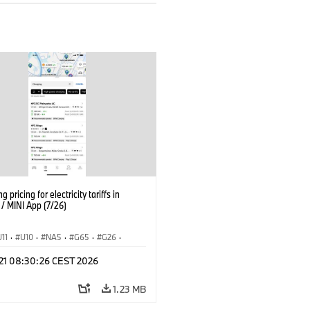
g pricing for electricity tariffs in
 MINI App (7/26)
U11
·
U10
·
NA5
·
G65
·
G26
·
I
·
Electrification
·
Technology
·
 21 08:30:26 CEST 2026
tedDrive
·
iX
·
BMW i
·
iX1
·
iX2
·
iX5
·
i4
1.23 MB