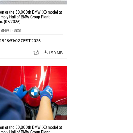
ion of the 50,000th BMW iX3 model at
embly Hall of BMW Group Plant
n. (07/2026)
BMW i
·
iX3
 28 16:31:02 CEST 2026
1.59 MB
ion of the 50,000th BMW iX3 model at
embly Hall of BMW Group Plant