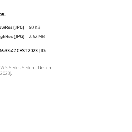
S.
owRes (JPG)
60 KB
ighRes (JPG)
2.62 MB
16:33:42 CEST 2023 | ID:
W 5 Series Sedan - Design
/2023).