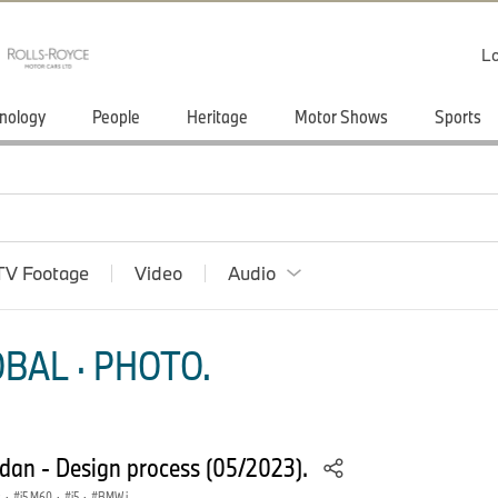
Lo
nology
People
Heritage
Motor Shows
Sports
TV Footage
Video
Audio
BAL · PHOTO.
an - Design process (05/2023).
s
·
i5 M60
·
i5
·
BMW i