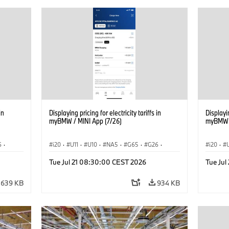
in
Displaying pricing for electricity tariffs in
Displayin
myBMW / MINI App (7/26)
myBMW /
6
·
i20
·
U11
·
U10
·
NA5
·
G65
·
G26
·
i20
·
·
G70 LCI
·
Electrification
·
Technology
·
G70 LC
Tue Jul 21 08:30:00 CEST 2026
Tue Ju
iX2
·
ConnectedDrive
·
iX
·
BMW i
·
iX1
·
iX2
·
Connec
iX3
·
iX5
·
i4
iX3
·
639 KB
934 KB