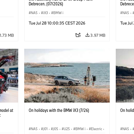
Debrecen. (07/2026)
Debrece
NA5
·
iX3
·
BMW i
NA5
·
Tue Jul 28 10:00:35 CEST 2026
Tue Jul
1.73 MB
3.97 MB
model at
On holidays with the BMW iX3 (7/26)
On holi
t
NA5
·
J01
·
J05
·
U25
·
BMW i
·
Electric
·
NA5
·