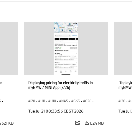
in
Displaying pricing for electricity tariffs in
Displayin
myBMW / MINI App (7/26)
myBMW /
6
·
i20
·
U11
·
U10
·
NA5
·
G65
·
G26
·
i20
·
·
G70 LCI
·
Electrification
·
Technology
·
G70 LC
Tue Jul 21 08:33:56 CEST 2026
Tue Jul
iX2
·
ConnectedDrive
·
iX
·
BMW i
·
iX1
·
iX2
·
Connec
iX3
·
iX5
·
i4
iX3
·
621 KB
1.24 MB