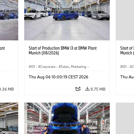
ant
Start of Production BMW i3 at BMW Plant
Start o
Munich (08/2026)
Munich 
I01
·
Corporate
·
Sales, Marketing
·
I01
·
C
BMW i
Production Plants
·
Locations
·
i3
·
BMW i
Product
Thu Aug 06 10:00:19 CEST 2026
Thu Au
9.36 MB
9.75 MB