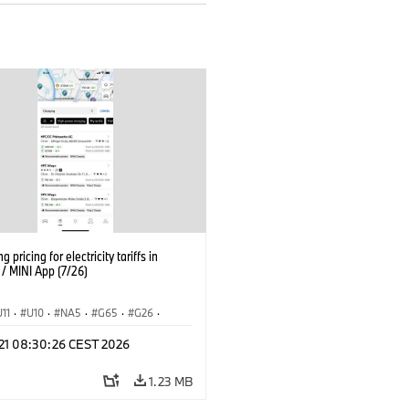
g pricing for electricity tariffs in
 MINI App (7/26)
U11
·
U10
·
NA5
·
G65
·
G26
·
I
·
Electrification
·
Technology
·
 21 08:30:26 CEST 2026
tedDrive
·
iX
·
BMW i
·
iX1
·
iX2
·
iX5
·
i4
1.23 MB