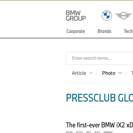
Corporate
Brands
Tech
Enter search terms...
Article
Photo
PRESSCLUB GLO
The first-ever BMW iX2 xD
F39
·
U10
·
X2
·
iX2
·
BMW i