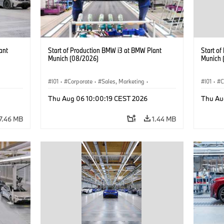
ant
Start of Production BMW i3 at BMW Plant
Start o
Munich (08/2026)
Munich 
I01
·
Corporate
·
Sales, Marketing
·
I01
·
C
BMW i
Production Plants
·
Locations
·
i3
·
BMW i
Product
Thu Aug 06 10:00:19 CEST 2026
Thu Au
7.46 MB
1.44 MB