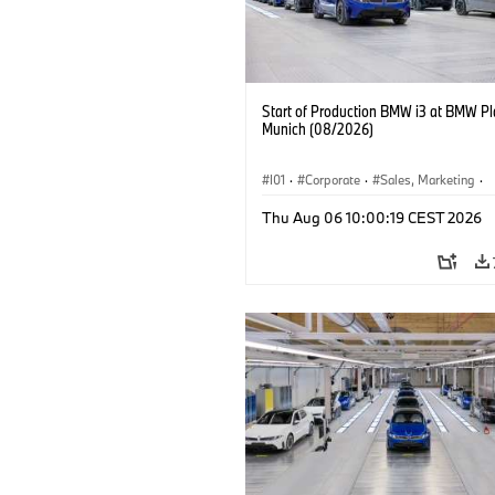
Start of Production BMW i3 at BMW Pl
Munich (08/2026)
I01
·
Corporate
·
Sales, Marketing
·
Production Plants
·
Locations
·
i3
·
Thu Aug 06 10:00:19 CEST 2026