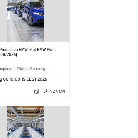
f Production BMW i3 at BMW Plant
(08/2026)
orporate
·
Sales, Marketing
·
ion Plants
·
Locations
·
i3
·
BMW i
g 06 10:00:19 CEST 2026
9.43 MB