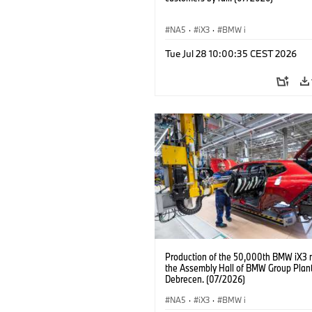
NA5
·
iX3
·
BMW i
Tue Jul 28 10:00:35 CEST 2026
Production of the 50,000th BMW iX3 
the Assembly Hall of BMW Group Plan
Debrecen. (07/2026)
NA5
·
iX3
·
BMW i