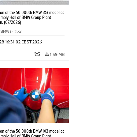
ion of the 50,000th BMW iX3 model at
embly Hall of BMW Group Plant
n. (07/2026)
BMW i
·
iX3
 28 16:31:02 CEST 2026
1.59 MB
ion of the 50,000th BMW iX3 model at
embly Hall of BMW Group Plant