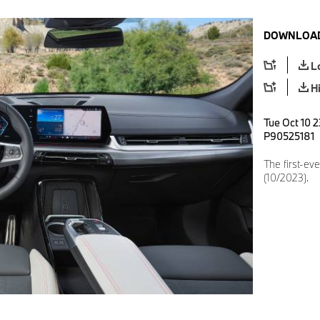
DOWNLOAD
L
H
Tue Oct 10 2
P90525181
The first-ev
(10/2023).