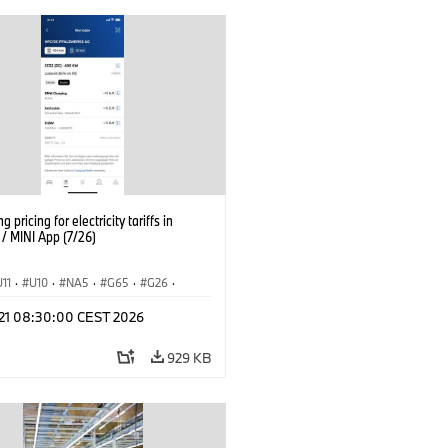
g pricing for electricity tariffs in
 MINI App (7/26)
U11
·
U10
·
NA5
·
G65
·
G26
·
I
·
Electrification
·
Technology
·
l 21 08:30:00 CEST 2026
tedDrive
·
iX
·
BMW i
·
iX1
·
iX2
·
iX5
·
i4
929 KB