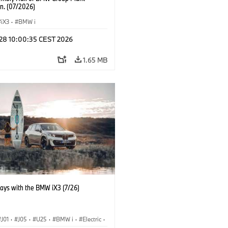
n. (07/2026)
iX3
·
BMW i
 28 10:00:35 CEST 2026
1.65 MB
days with the BMW iX3 (7/26)
J01
·
J05
·
U25
·
BMW i
·
Electric
·