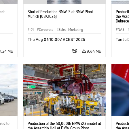
ant
Start of Production BMW i3 at BMW Plant
Product
Munich (08/2026)
the Ass
Debrece
I01
·
Corporate
·
Sales, Marketing
·
NA5
·
BMW i
Production Plants
·
Locations
·
i3
·
BMW i
Thu Aug 06 10:00:19 CEST 2026
Tue Jul
8.24 MB
9.64 MB
red to
Production of the 50,000th BMW iX3 model at
Product
the Assembly Hall of BMW Group Plant
the Ass