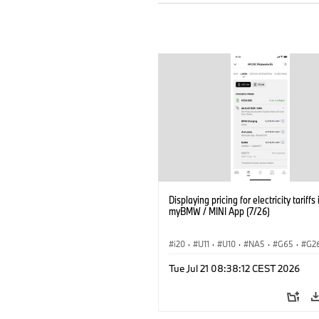
Displaying pricing for electricity tariffs 
myBMW / MINI App (7/26)
i20
·
U11
·
U10
·
NA5
·
G65
·
G2
G70 LCI
·
Electrification
·
Technology
Tue Jul 21 08:38:12 CEST 2026
ConnectedDrive
·
iX
·
BMW i
·
iX1
·
iX3
·
iX5
·
i4