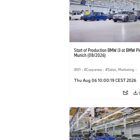
Start of Production BMW i3 at BMW Pl
Munich (08/2026)
I01
·
Corporate
·
Sales, Marketing
·
Production Plants
·
Locations
·
i3
·
Thu Aug 06 10:00:19 CEST 2026