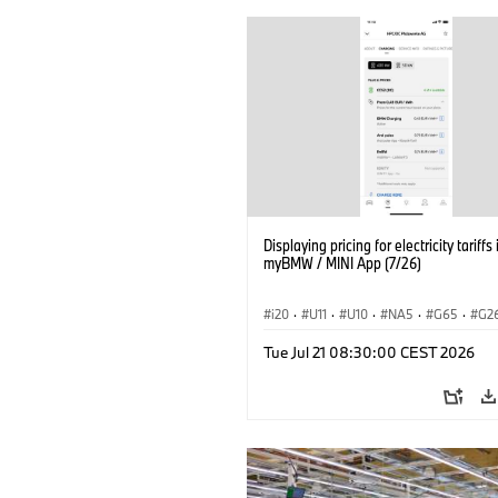
Displaying pricing for electricity tariffs 
myBMW / MINI App (7/26)
i20
·
U11
·
U10
·
NA5
·
G65
·
G2
G70 LCI
·
Electrification
·
Technology
Tue Jul 21 08:30:00 CEST 2026
ConnectedDrive
·
iX
·
BMW i
·
iX1
·
iX3
·
iX5
·
i4