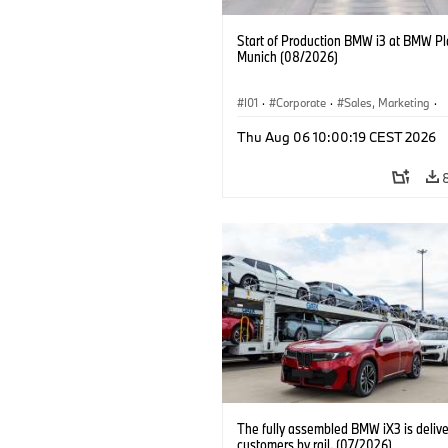
Start of Production BMW i3 at BMW Pl
Munich (08/2026)
I01
·
Corporate
·
Sales, Marketing
·
Production Plants
·
Locations
·
i3
·
Thu Aug 06 10:00:19 CEST 2026
The fully assembled BMW iX3 is delive
customers by rail. (07/2026)