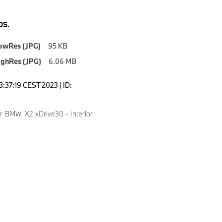
S.
owRes (JPG)
95 KB
ighRes (JPG)
6.06 MB
3:37:19 CEST 2023 | ID:
er BMW iX2 xDrive30 - Interior