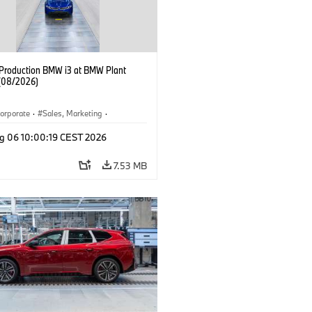
f Production BMW i3 at BMW Plant
(08/2026)
orporate
·
Sales, Marketing
·
ion Plants
·
Locations
·
i3
·
BMW i
g 06 10:00:19 CEST 2026
7.53 MB