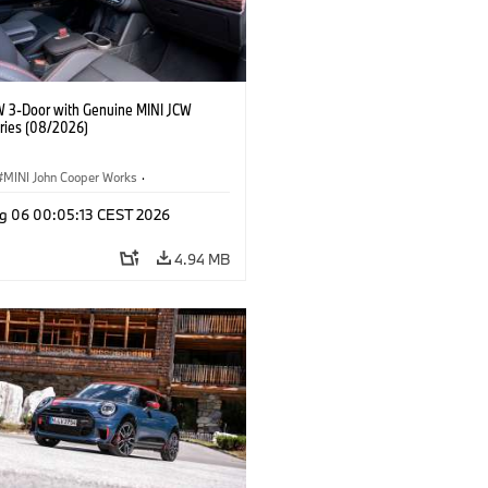
W 3-Door with Genuine MINI JCW
ries (08/2026)
MINI John Cooper Works
·
ooper Works
·
g 06 00:05:13 CEST 2026
l Extras, Accessories
4.94 MB