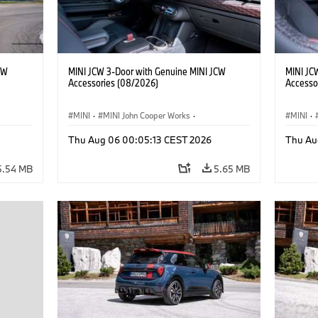
CW
MINI JCW 3-Door with Genuine MINI JCW
MINI JC
Accessories (08/2026)
Accesso
MINI
·
MINI John Cooper Works
·
MINI
·
John Cooper Works
·
John C
Thu Aug 06 00:05:13 CEST 2026
Thu Au
Optional Extras, Accessories
Optiona
5.54 MB
5.65 MB