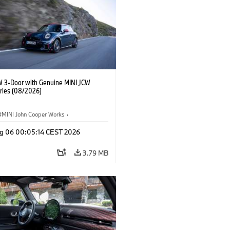
W 3-Door with Genuine MINI JCW
ries (08/2026)
MINI John Cooper Works
·
ooper Works
·
g 06 00:05:14 CEST 2026
l Extras, Accessories
3.79 MB