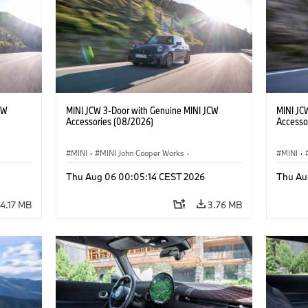
CW
MINI JCW 3-Door with Genuine MINI JCW
MINI JC
Accessories (08/2026)
Accesso
MINI
·
MINI John Cooper Works
·
MINI
·
John Cooper Works
·
John C
Thu Aug 06 00:05:14 CEST 2026
Thu Au
Optional Extras, Accessories
Optiona
4.17 MB
3.76 MB