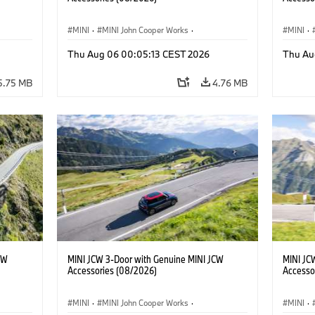
MINI
·
MINI John Cooper Works
·
MINI
·
John Cooper Works
·
John C
Thu Aug 06 00:05:13 CEST 2026
Thu Au
Optional Extras, Accessories
Optiona
5.75 MB
4.76 MB
CW
MINI JCW 3-Door with Genuine MINI JCW
MINI JC
Accessories (08/2026)
Accesso
MINI
·
MINI John Cooper Works
·
MINI
·