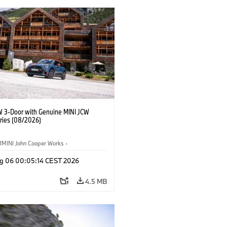
W 3-Door with Genuine MINI JCW
ries (08/2026)
MINI John Cooper Works
·
ooper Works
·
g 06 00:05:14 CEST 2026
l Extras, Accessories
4.5 MB