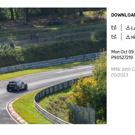
DOWNLOAD
L
H
Mon Oct 09 
P90527219
MINI John C
(10/2023