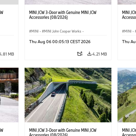
CW
MINI JCW 3-Door with Genuine MINI JCW
MINI JC
Accessories (08/2026)
Accesso
MINI
·
MINI John Cooper Works
·
MINI
·
John Cooper Works
·
John C
Thu Aug 06 00:05:13 CEST 2026
Thu Au
Optional Extras, Accessories
Optiona
4.81 MB
4.21 MB
CW
MINI JCW 3-Door with Genuine MINI JCW
MINI JC
Accessories (08/2026)
Accesso