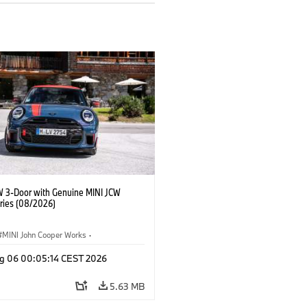
W 3-Door with Genuine MINI JCW
ries (08/2026)
MINI John Cooper Works
·
ooper Works
·
g 06 00:05:14 CEST 2026
l Extras, Accessories
5.63 MB