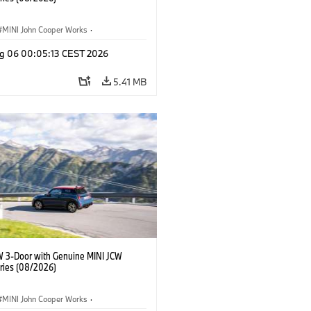
MINI John Cooper Works
·
ooper Works
·
g 06 00:05:13 CEST 2026
l Extras, Accessories
5.41 MB
W 3-Door with Genuine MINI JCW
ries (08/2026)
MINI John Cooper Works
·