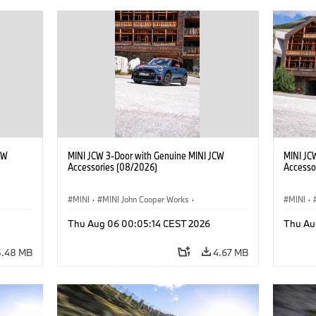
CW
MINI JCW 3-Door with Genuine MINI JCW
MINI JC
Accessories (08/2026)
Accesso
MINI
·
MINI John Cooper Works
·
MINI
·
John Cooper Works
·
John C
Thu Aug 06 00:05:14 CEST 2026
Thu Au
Optional Extras, Accessories
Optiona
5.48 MB
4.67 MB