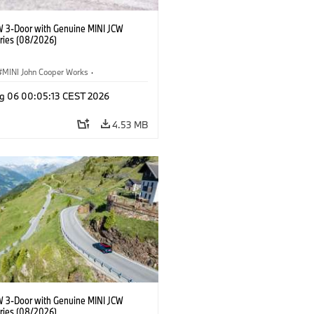
W 3-Door with Genuine MINI JCW
ries (08/2026)
MINI John Cooper Works
·
ooper Works
·
g 06 00:05:13 CEST 2026
l Extras, Accessories
4.53 MB
W 3-Door with Genuine MINI JCW
ries (08/2026)