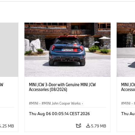
CW
MINI JCW 3-Door with Genuine MINI JCW
MINI JC
Accessories (08/2026)
Accesso
MINI
·
MINI John Cooper Works
·
MINI
·
John Cooper Works
·
John C
Thu Aug 06 00:05:14 CEST 2026
Thu Au
Optional Extras, Accessories
Optiona
4.25 MB
5.79 MB