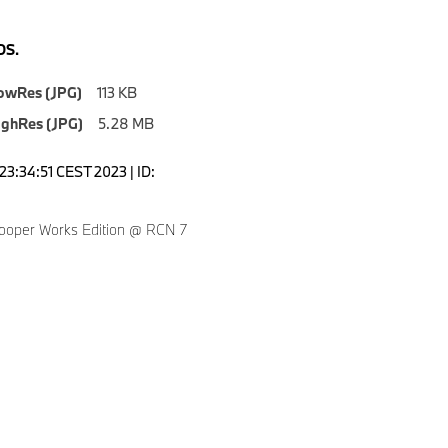
S.
owRes (JPG)
113 KB
ighRes (JPG)
5.28 MB
23:34:51 CEST 2023 | ID:
ooper Works Edition @ RCN 7