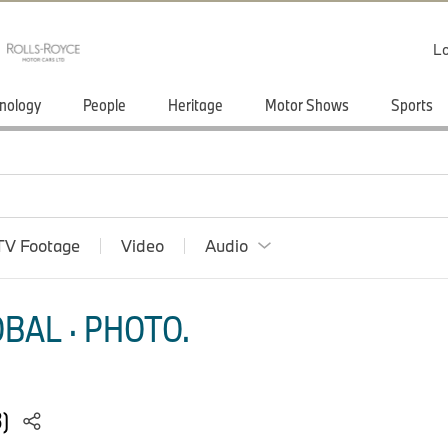
Lo
nology
People
Heritage
Motor Shows
Sports
TV Footage
Video
Audio
BAL · PHOTO.
3)