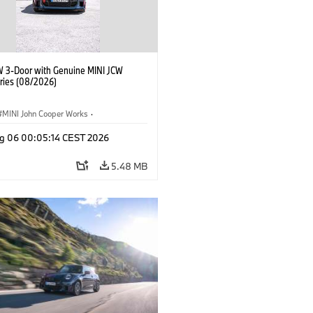
W 3-Door with Genuine MINI JCW
ries (08/2026)
MINI John Cooper Works
·
ooper Works
·
g 06 00:05:14 CEST 2026
l Extras, Accessories
5.48 MB