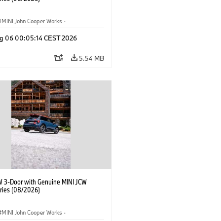
MINI John Cooper Works
·
ooper Works
·
g 06 00:05:14 CEST 2026
l Extras, Accessories
5.54 MB
W 3-Door with Genuine MINI JCW
ries (08/2026)
MINI John Cooper Works
·