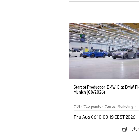
Start of Production BMW i3 at BMW Pl
Munich (08/2026)
I01
·
Corporate
·
Sales, Marketing
·
Production Plants
·
Locations
·
i3
·
Thu Aug 06 10:00:19 CEST 2026