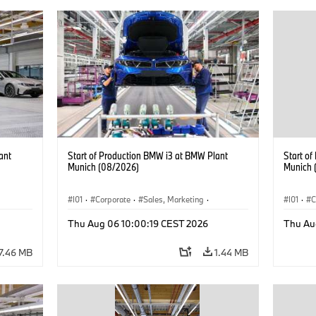
ant
Start of Production BMW i3 at BMW Plant
Start o
Munich (08/2026)
Munich 
I01
·
Corporate
·
Sales, Marketing
·
I01
·
C
BMW i
Production Plants
·
Locations
·
i3
·
BMW i
Product
Thu Aug 06 10:00:19 CEST 2026
Thu Au
7.46 MB
1.44 MB