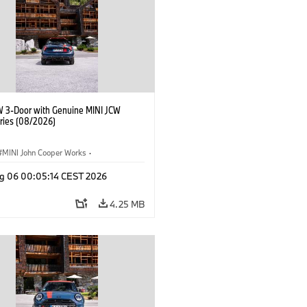
W 3-Door with Genuine MINI JCW
ries (08/2026)
MINI John Cooper Works
·
ooper Works
·
g 06 00:05:14 CEST 2026
l Extras, Accessories
4.25 MB