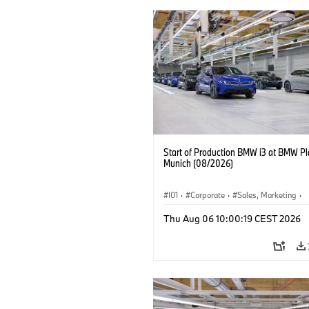
Start of Production BMW i3 at BMW Pl
Munich (08/2026)
I01
·
Corporate
·
Sales, Marketing
·
Production Plants
·
Locations
·
i3
·
Thu Aug 06 10:00:19 CEST 2026