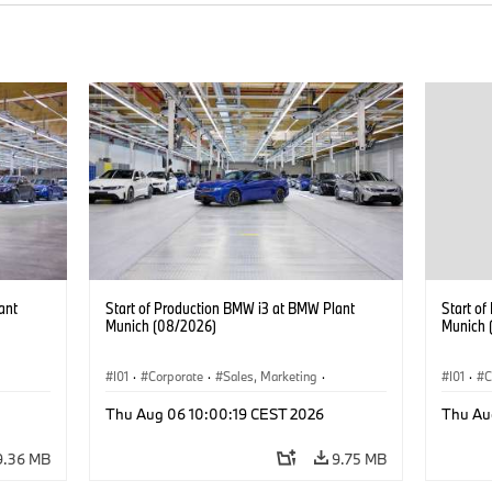
ant
Start of Production BMW i3 at BMW Plant
Start o
Munich (08/2026)
Munich 
I01
·
Corporate
·
Sales, Marketing
·
I01
·
C
BMW i
Production Plants
·
Locations
·
i3
·
BMW i
Product
Thu Aug 06 10:00:19 CEST 2026
Thu Au
9.36 MB
9.75 MB