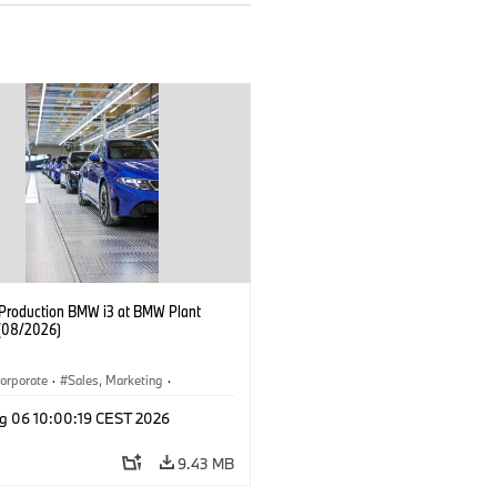
f Production BMW i3 at BMW Plant
(08/2026)
orporate
·
Sales, Marketing
·
ion Plants
·
Locations
·
i3
·
BMW i
g 06 10:00:19 CEST 2026
9.43 MB