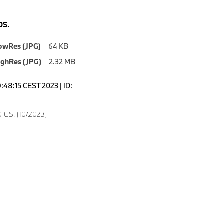
S.
owRes (JPG)
64 KB
ighRes (JPG)
2.32 MB
9:48:15 CEST 2023 | ID:
6
 GS. (10/2023)