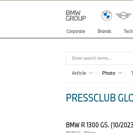
Corporate
Brands
Tech
Enter search terms...
Article
Photo
PRESSCLUB GLO
BMW R 1300 GS. (10/202
R 1300 GS
·
R Series