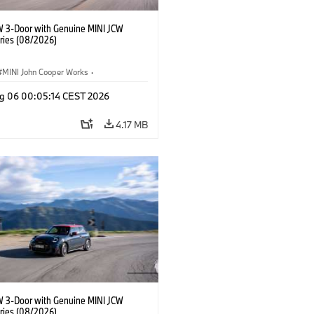
W 3-Door with Genuine MINI JCW
ries (08/2026)
MINI John Cooper Works
·
ooper Works
·
g 06 00:05:14 CEST 2026
l Extras, Accessories
4.17 MB
W 3-Door with Genuine MINI JCW
ries (08/2026)