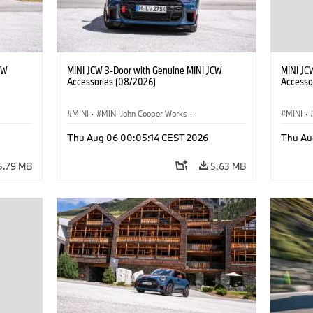
CW
MINI JCW 3-Door with Genuine MINI JCW
MINI JC
Accessories (08/2026)
Accesso
MINI
·
MINI John Cooper Works
·
MINI
·
John Cooper Works
·
John C
Thu Aug 06 00:05:14 CEST 2026
Thu Au
Optional Extras, Accessories
Optiona
5.79 MB
5.63 MB