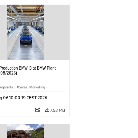
f Production BMW i3 at BMW Plant
(08/2026)
orporate
·
Sales, Marketing
·
ion Plants
·
Locations
·
i3
·
BMW i
g 06 10:00:19 CEST 2026
7.53 MB