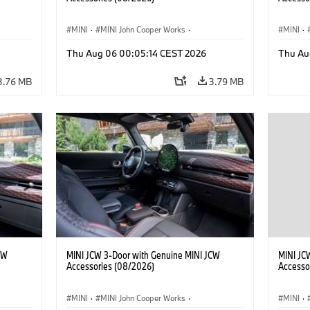
MINI
·
MINI John Cooper Works
·
MINI
·
John Cooper Works
·
John C
Thu Aug 06 00:05:14 CEST 2026
Thu Au
Optional Extras, Accessories
Optiona
3.76 MB
3.79 MB
CW
MINI JCW 3-Door with Genuine MINI JCW
MINI JC
Accessories (08/2026)
Accesso
MINI
·
MINI John Cooper Works
·
MINI
·