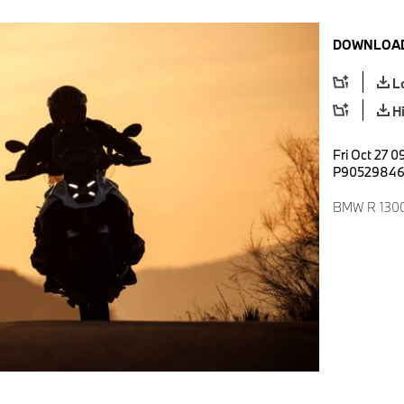
DOWNLOAD
L
H
Fri Oct 27 0
P9052984
BMW R 1300