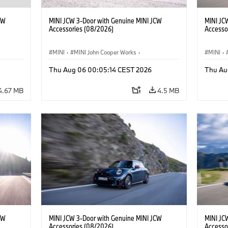
CW
MINI JCW 3-Door with Genuine MINI JCW
MINI JC
Accessories (08/2026)
Accesso
MINI
·
MINI John Cooper Works
·
MINI
·
John Cooper Works
·
John C
Thu Aug 06 00:05:14 CEST 2026
Thu Au
Optional Extras, Accessories
Optiona
4.67 MB
4.5 MB
CW
MINI JCW 3-Door with Genuine MINI JCW
MINI JC
Accessories (08/2026)
Accesso