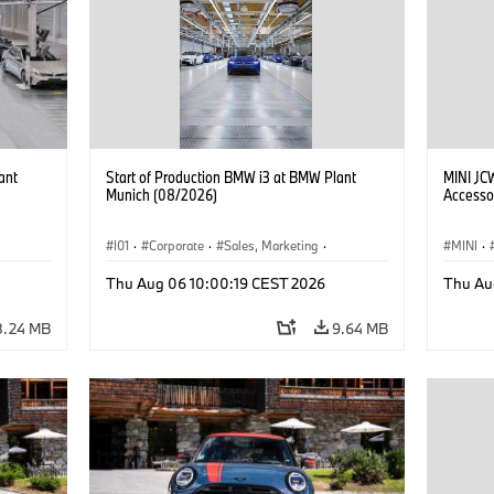
ant
Start of Production BMW i3 at BMW Plant
MINI JC
Munich (08/2026)
Accesso
I01
·
Corporate
·
Sales, Marketing
·
MINI
·
BMW i
Production Plants
·
Locations
·
i3
·
BMW i
John C
Thu Aug 06 10:00:19 CEST 2026
Thu Au
Optiona
8.24 MB
9.64 MB