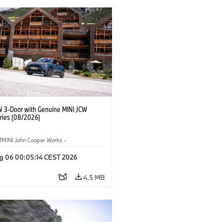
W 3-Door with Genuine MINI JCW
ries (08/2026)
MINI John Cooper Works
·
ooper Works
·
g 06 00:05:14 CEST 2026
l Extras, Accessories
4.5 MB