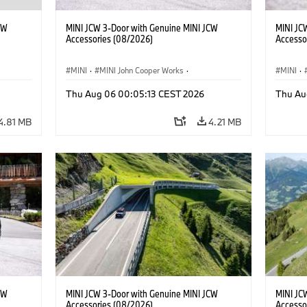
CW
MINI JCW 3-Door with Genuine MINI JCW
MINI JC
Accessories (08/2026)
Accesso
MINI
·
MINI John Cooper Works
·
MINI
·
John Cooper Works
·
John C
Thu Aug 06 00:05:13 CEST 2026
Thu Au
Optional Extras, Accessories
Optiona
4.81 MB
4.21 MB
CW
MINI JCW 3-Door with Genuine MINI JCW
MINI JC
Accessories (08/2026)
Accesso