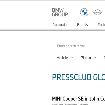
Corporate
Brands
Tech
Enter search terms...
Article
Photo
PRESSCLUB GLO
MINI Cooper SE in John C
MINI John Cooper Works
·
Electric