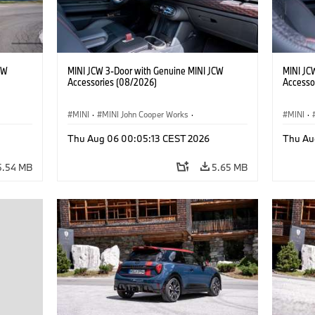
CW
MINI JCW 3-Door with Genuine MINI JCW
MINI JC
Accessories (08/2026)
Accesso
MINI
·
MINI John Cooper Works
·
MINI
·
John Cooper Works
·
John C
Thu Aug 06 00:05:13 CEST 2026
Thu Au
Optional Extras, Accessories
Optiona
5.54 MB
5.65 MB