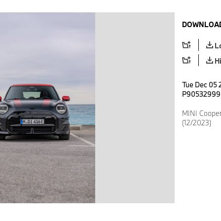
DOWNLOAD
L
H
Tue Dec 05 
P90532999
MINI Cooper
(12/2023)