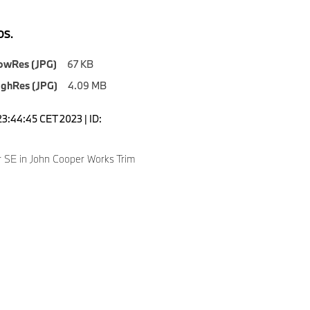
S.
owRes (JPG)
67 KB
ighRes (JPG)
4.09 MB
23:44:45 CET 2023 | ID:
 SE in John Cooper Works Trim