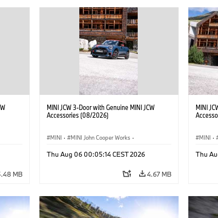
CW
MINI JCW 3-Door with Genuine MINI JCW
MINI JC
Accessories (08/2026)
Accesso
MINI
·
MINI John Cooper Works
·
MINI
·
John Cooper Works
·
John C
Thu Aug 06 00:05:14 CEST 2026
Thu Au
Optional Extras, Accessories
Optiona
5.48 MB
4.67 MB