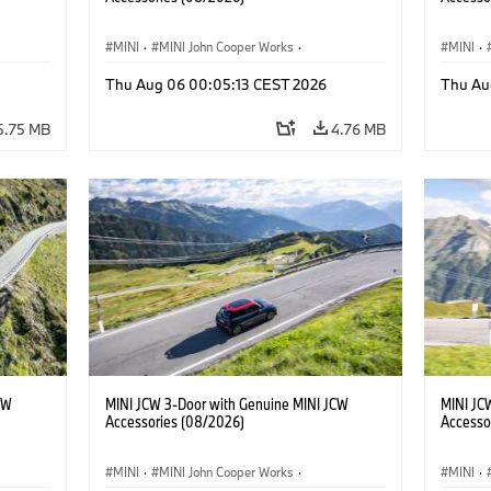
MINI
·
MINI John Cooper Works
·
MINI
·
John Cooper Works
·
John C
Thu Aug 06 00:05:13 CEST 2026
Thu Au
Optional Extras, Accessories
Optiona
5.75 MB
4.76 MB
CW
MINI JCW 3-Door with Genuine MINI JCW
MINI JC
Accessories (08/2026)
Accesso
MINI
·
MINI John Cooper Works
·
MINI
·