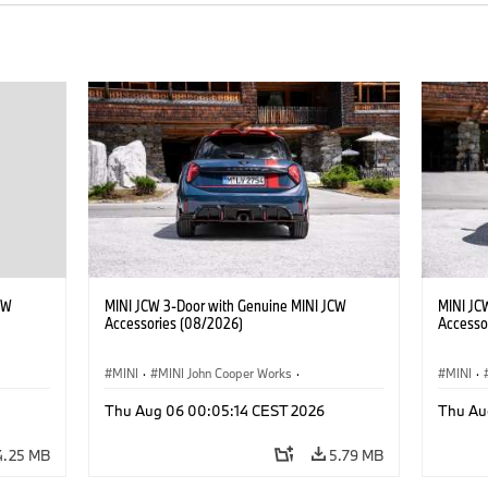
CW
MINI JCW 3-Door with Genuine MINI JCW
MINI JC
Accessories (08/2026)
Accesso
MINI
·
MINI John Cooper Works
·
MINI
·
John Cooper Works
·
John C
Thu Aug 06 00:05:14 CEST 2026
Thu Au
Optional Extras, Accessories
Optiona
4.25 MB
5.79 MB