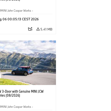
MINI John Cooper Works
·
ooper Works
·
g 06 00:05:13 CEST 2026
l Extras, Accessories
5.41 MB
W 3-Door with Genuine MINI JCW
ries (08/2026)
MINI John Cooper Works
·