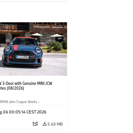
W 3-Door with Genuine MINI JCW
ries (08/2026)
MINI John Cooper Works
·
ooper Works
·
g 06 00:05:14 CEST 2026
l Extras, Accessories
5.63 MB