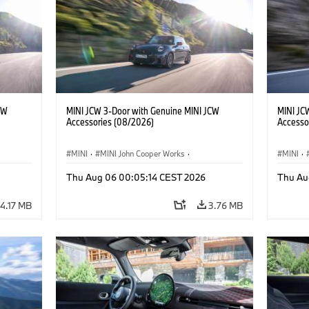
CW
MINI JCW 3-Door with Genuine MINI JCW
MINI JC
Accessories (08/2026)
Accesso
MINI
·
MINI John Cooper Works
·
MINI
·
John Cooper Works
·
John C
Thu Aug 06 00:05:14 CEST 2026
Thu Au
Optional Extras, Accessories
Optiona
4.17 MB
3.76 MB