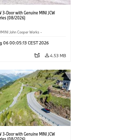
W 3-Door with Genuine MINI JCW
ries (08/2026)
MINI John Cooper Works
·
ooper Works
·
g 06 00:05:13 CEST 2026
l Extras, Accessories
4.53 MB
W 3-Door with Genuine MINI JCW
ries (08/2026)