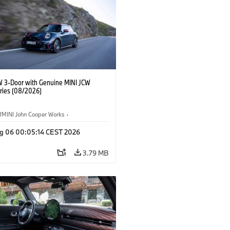
W 3-Door with Genuine MINI JCW
ries (08/2026)
MINI John Cooper Works
·
ooper Works
·
g 06 00:05:14 CEST 2026
l Extras, Accessories
3.79 MB