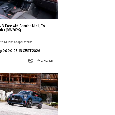
W 3-Door with Genuine MINI JCW
ries (08/2026)
MINI John Cooper Works
·
ooper Works
·
g 06 00:05:13 CEST 2026
l Extras, Accessories
4.94 MB