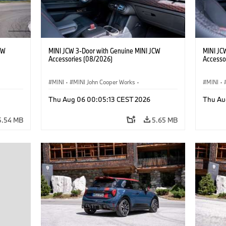
CW
MINI JCW 3-Door with Genuine MINI JCW
MINI JC
Accessories (08/2026)
Accesso
MINI
·
MINI John Cooper Works
·
MINI
·
John Cooper Works
·
John C
Thu Aug 06 00:05:13 CEST 2026
Thu Au
Optional Extras, Accessories
Optiona
5.54 MB
5.65 MB