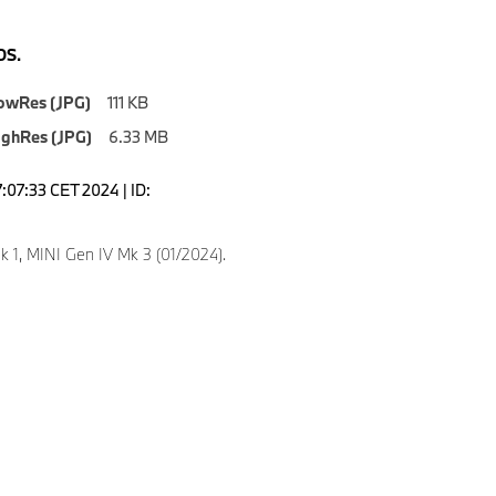
S.
owRes (JPG)
111 KB
ighRes (JPG)
6.33 MB
7:07:33 CET 2024 | ID:
k 1, MINI Gen IV Mk 3 (01/2024).