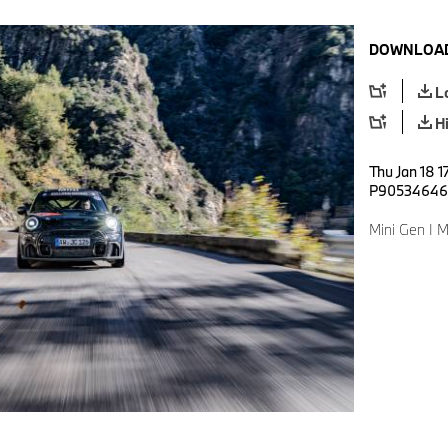
DOWNLOAD
L
H
Thu Jan 18 1
P90534646
Mini Gen I M