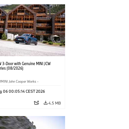
W 3-Door with Genuine MINI JCW
ries (08/2026)
MINI John Cooper Works
·
ooper Works
·
g 06 00:05:14 CEST 2026
l Extras, Accessories
4.5 MB