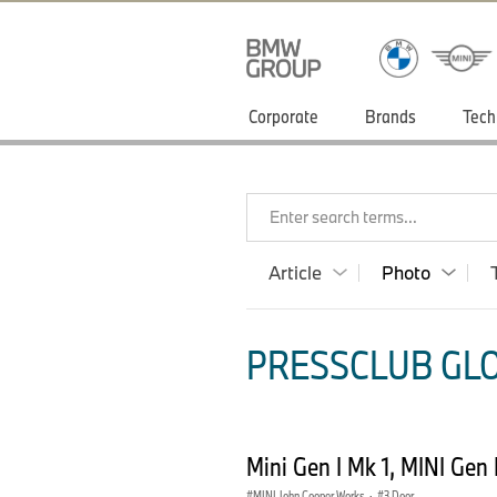
Corporate
Brands
Tech
Enter search terms...
Article
Photo
PRESSCLUB GLO
Mini Gen I Mk 1, MINI Gen
MINI John Cooper Works
·
3 Door