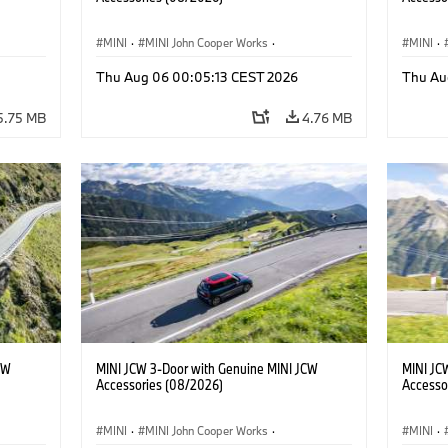
MINI
·
MINI John Cooper Works
·
MINI
·
John Cooper Works
·
John C
Thu Aug 06 00:05:13 CEST 2026
Thu Au
Optional Extras, Accessories
Optiona
5.75 MB
4.76 MB
CW
MINI JCW 3-Door with Genuine MINI JCW
MINI JC
Accessories (08/2026)
Accesso
MINI
·
MINI John Cooper Works
·
MINI
·