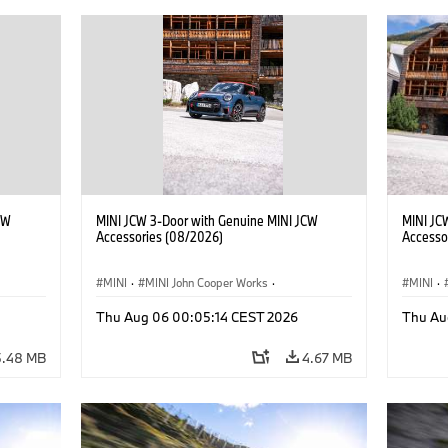
CW
MINI JCW 3-Door with Genuine MINI JCW
MINI JC
Accessories (08/2026)
Accesso
MINI
·
MINI John Cooper Works
·
MINI
·
John Cooper Works
·
John C
Thu Aug 06 00:05:14 CEST 2026
Thu Au
Optional Extras, Accessories
Optiona
5.48 MB
4.67 MB