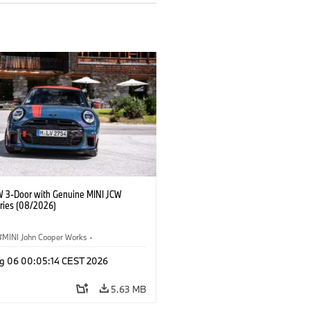
W 3-Door with Genuine MINI JCW
ries (08/2026)
MINI John Cooper Works
·
ooper Works
·
g 06 00:05:14 CEST 2026
l Extras, Accessories
5.63 MB