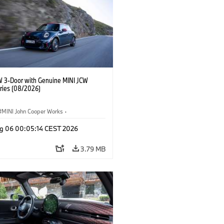
W 3-Door with Genuine MINI JCW
ries (08/2026)
MINI John Cooper Works
·
ooper Works
·
g 06 00:05:14 CEST 2026
l Extras, Accessories
3.79 MB