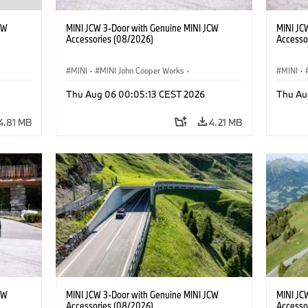
CW
MINI JCW 3-Door with Genuine MINI JCW
MINI JC
Accessories (08/2026)
Accesso
MINI
·
MINI John Cooper Works
·
MINI
·
John Cooper Works
·
John C
Thu Aug 06 00:05:13 CEST 2026
Thu Au
Optional Extras, Accessories
Optiona
4.81 MB
4.21 MB
CW
MINI JCW 3-Door with Genuine MINI JCW
MINI JC
Accessories (08/2026)
Accesso