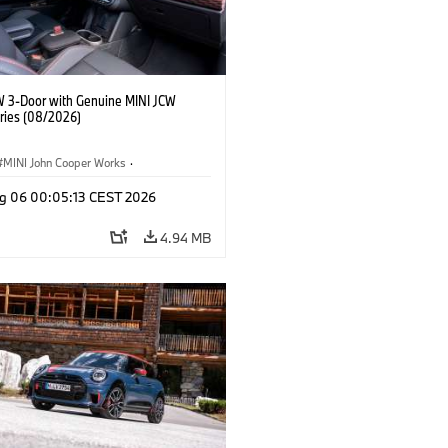
W 3-Door with Genuine MINI JCW
ries (08/2026)
MINI John Cooper Works
·
ooper Works
·
g 06 00:05:13 CEST 2026
l Extras, Accessories
4.94 MB