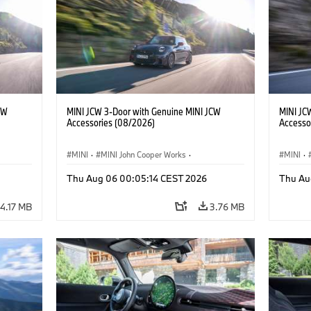
CW
MINI JCW 3-Door with Genuine MINI JCW
MINI JC
Accessories (08/2026)
Accesso
MINI
·
MINI John Cooper Works
·
MINI
·
John Cooper Works
·
John C
Thu Aug 06 00:05:14 CEST 2026
Thu Au
Optional Extras, Accessories
Optiona
4.17 MB
3.76 MB