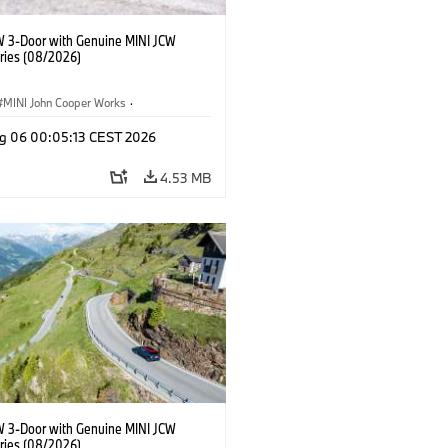
W 3-Door with Genuine MINI JCW
ries (08/2026)
MINI John Cooper Works
·
ooper Works
·
g 06 00:05:13 CEST 2026
l Extras, Accessories
4.53 MB
W 3-Door with Genuine MINI JCW
ries (08/2026)