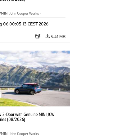
MINI John Cooper Works
·
ooper Works
·
g 06 00:05:13 CEST 2026
l Extras, Accessories
5.41 MB
W 3-Door with Genuine MINI JCW
ries (08/2026)
MINI John Cooper Works
·