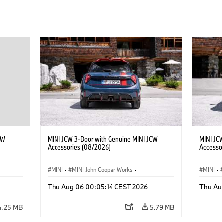
CW
MINI JCW 3-Door with Genuine MINI JCW
MINI JC
Accessories (08/2026)
Accesso
MINI
·
MINI John Cooper Works
·
MINI
·
John Cooper Works
·
John C
Thu Aug 06 00:05:14 CEST 2026
Thu Au
Optional Extras, Accessories
Optiona
4.25 MB
5.79 MB