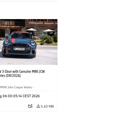
W 3-Door with Genuine MINI JCW
ries (08/2026)
MINI John Cooper Works
·
ooper Works
·
g 06 00:05:14 CEST 2026
l Extras, Accessories
5.63 MB