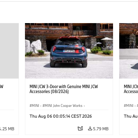
CW
MINI JCW 3-Door with Genuine MINI JCW
MINI JC
Accessories (08/2026)
Accesso
MINI
·
MINI John Cooper Works
·
MINI
·
John Cooper Works
·
John C
Thu Aug 06 00:05:14 CEST 2026
Thu Au
Optional Extras, Accessories
Optiona
4.25 MB
5.79 MB