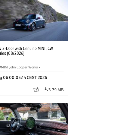
W 3-Door with Genuine MINI JCW
ries (08/2026)
MINI John Cooper Works
·
ooper Works
·
g 06 00:05:14 CEST 2026
l Extras, Accessories
3.79 MB