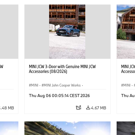
CW
MINI JCW 3-Door with Genuine MINI JCW
MINI JC
Accessories (08/2026)
Accesso
MINI
·
MINI John Cooper Works
·
MINI
·
John Cooper Works
·
John C
Thu Aug 06 00:05:14 CEST 2026
Thu Au
Optional Extras, Accessories
Optiona
5.48 MB
4.67 MB