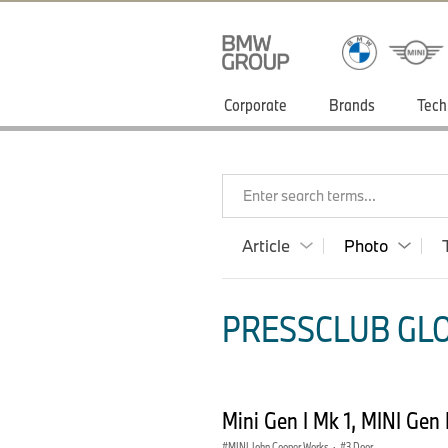
Corporate
Brands
Tech
Enter search terms...
Article
Photo
PRESSCLUB GLO
Mini Gen I Mk 1, MINI Gen
MINI John Cooper Works
·
3 Door