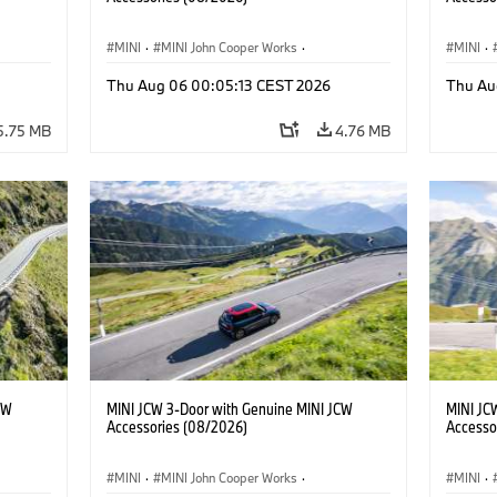
MINI
·
MINI John Cooper Works
·
MINI
·
John Cooper Works
·
John C
Thu Aug 06 00:05:13 CEST 2026
Thu Au
Optional Extras, Accessories
Optiona
5.75 MB
4.76 MB
CW
MINI JCW 3-Door with Genuine MINI JCW
MINI JC
Accessories (08/2026)
Accesso
MINI
·
MINI John Cooper Works
·
MINI
·