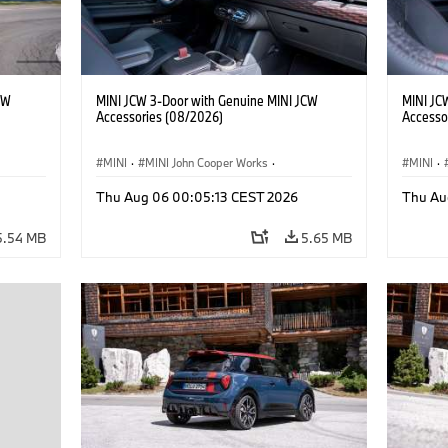
CW
MINI JCW 3-Door with Genuine MINI JCW
MINI JC
Accessories (08/2026)
Accesso
MINI
·
MINI John Cooper Works
·
MINI
·
John Cooper Works
·
John C
Thu Aug 06 00:05:13 CEST 2026
Thu Au
Optional Extras, Accessories
Optiona
5.54 MB
5.65 MB