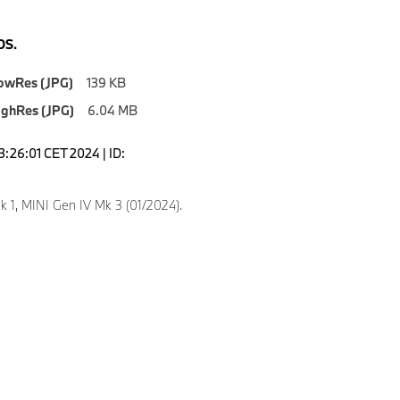
S.
owRes (JPG)
139 KB
ighRes (JPG)
6.04 MB
3:26:01 CET 2024 | ID:
k 1, MINI Gen IV Mk 3 (01/2024).