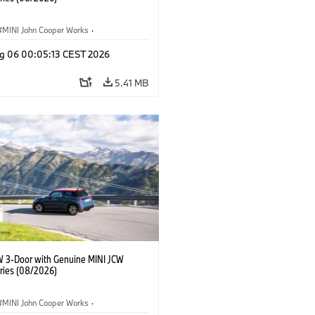
MINI John Cooper Works
·
ooper Works
·
g 06 00:05:13 CEST 2026
l Extras, Accessories
5.41 MB
W 3-Door with Genuine MINI JCW
ries (08/2026)
MINI John Cooper Works
·