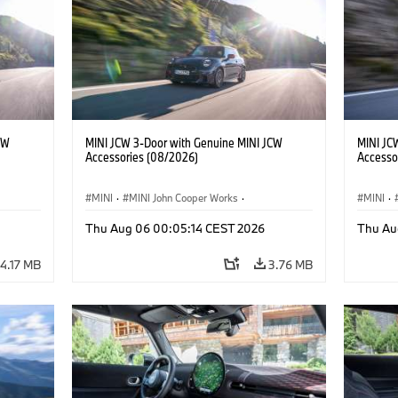
CW
MINI JCW 3-Door with Genuine MINI JCW
MINI JC
Accessories (08/2026)
Accesso
MINI
·
MINI John Cooper Works
·
MINI
·
John Cooper Works
·
John C
Thu Aug 06 00:05:14 CEST 2026
Thu Au
Optional Extras, Accessories
Optiona
4.17 MB
3.76 MB