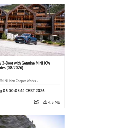
W 3-Door with Genuine MINI JCW
ries (08/2026)
MINI John Cooper Works
·
ooper Works
·
g 06 00:05:14 CEST 2026
l Extras, Accessories
4.5 MB