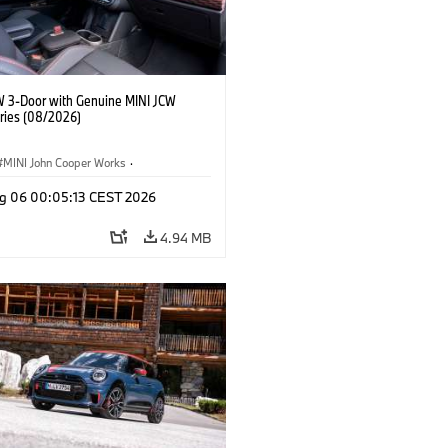
W 3-Door with Genuine MINI JCW
ries (08/2026)
MINI John Cooper Works
·
ooper Works
·
g 06 00:05:13 CEST 2026
l Extras, Accessories
4.94 MB