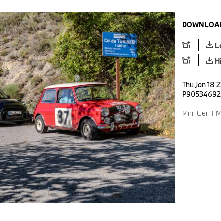
DOWNLOAD
L
H
Thu Jan 18 2
P90534692
Mini Gen I M