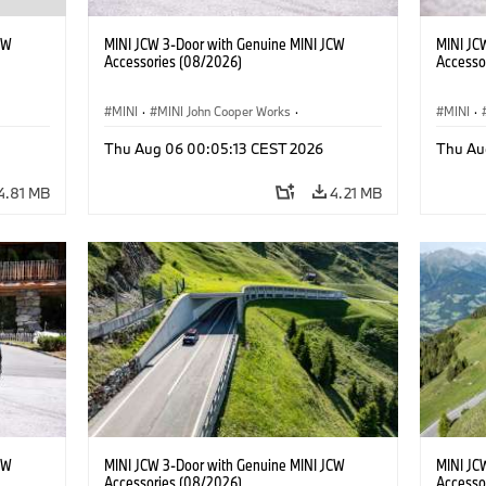
CW
MINI JCW 3-Door with Genuine MINI JCW
MINI JC
Accessories (08/2026)
Accesso
MINI
·
MINI John Cooper Works
·
MINI
·
John Cooper Works
·
John C
Thu Aug 06 00:05:13 CEST 2026
Thu Au
Optional Extras, Accessories
Optiona
4.81 MB
4.21 MB
CW
MINI JCW 3-Door with Genuine MINI JCW
MINI JC
Accessories (08/2026)
Accesso