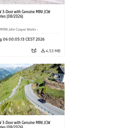
W 3-Door with Genuine MINI JCW
ries (08/2026)
MINI John Cooper Works
·
ooper Works
·
g 06 00:05:13 CEST 2026
l Extras, Accessories
4.53 MB
W 3-Door with Genuine MINI JCW
ries (08/2026)