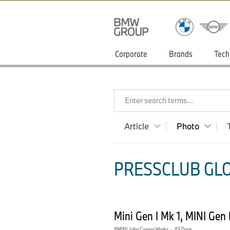
Corporate
Brands
Tech
Enter search terms...
Article
Photo
PRESSCLUB GLO
Mini Gen I Mk 1, MINI Gen
MINI John Cooper Works
·
3 Door