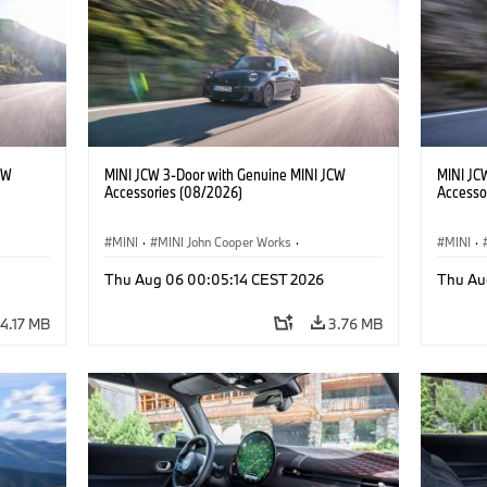
CW
MINI JCW 3-Door with Genuine MINI JCW
MINI JC
Accessories (08/2026)
Accesso
MINI
·
MINI John Cooper Works
·
MINI
·
John Cooper Works
·
John C
Thu Aug 06 00:05:14 CEST 2026
Thu Au
Optional Extras, Accessories
Optiona
4.17 MB
3.76 MB