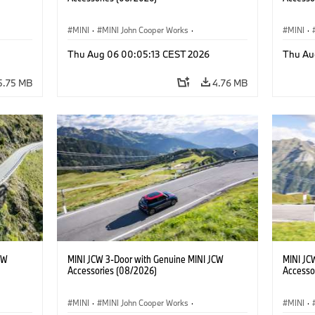
MINI
·
MINI John Cooper Works
·
MINI
·
John Cooper Works
·
John C
Thu Aug 06 00:05:13 CEST 2026
Thu Au
Optional Extras, Accessories
Optiona
5.75 MB
4.76 MB
CW
MINI JCW 3-Door with Genuine MINI JCW
MINI JC
Accessories (08/2026)
Accesso
MINI
·
MINI John Cooper Works
·
MINI
·