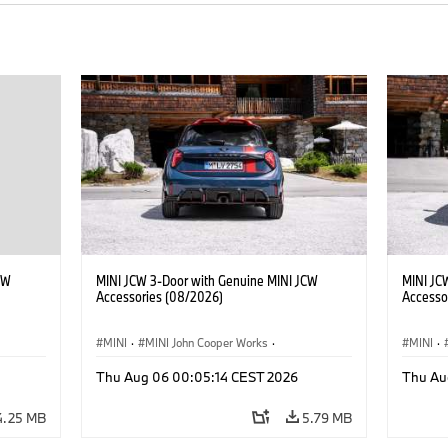
CW
MINI JCW 3-Door with Genuine MINI JCW
MINI JC
Accessories (08/2026)
Accesso
MINI
·
MINI John Cooper Works
·
MINI
·
John Cooper Works
·
John C
Thu Aug 06 00:05:14 CEST 2026
Thu Au
Optional Extras, Accessories
Optiona
4.25 MB
5.79 MB