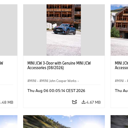
CW
MINI JCW 3-Door with Genuine MINI JCW
MINI JC
Accessories (08/2026)
Accesso
MINI
·
MINI John Cooper Works
·
MINI
·
John Cooper Works
·
John C
Thu Aug 06 00:05:14 CEST 2026
Thu Au
Optional Extras, Accessories
Optiona
5.48 MB
4.67 MB