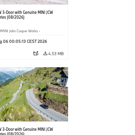
W 3-Door with Genuine MINI JCW
ries (08/2026)
MINI John Cooper Works
·
ooper Works
·
g 06 00:05:13 CEST 2026
l Extras, Accessories
4.53 MB
W 3-Door with Genuine MINI JCW
ries (08/2026)