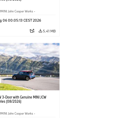
MINI John Cooper Works
·
ooper Works
·
g 06 00:05:13 CEST 2026
l Extras, Accessories
5.41 MB
W 3-Door with Genuine MINI JCW
ries (08/2026)
MINI John Cooper Works
·