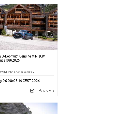
W 3-Door with Genuine MINI JCW
ries (08/2026)
MINI John Cooper Works
·
ooper Works
·
g 06 00:05:14 CEST 2026
l Extras, Accessories
4.5 MB