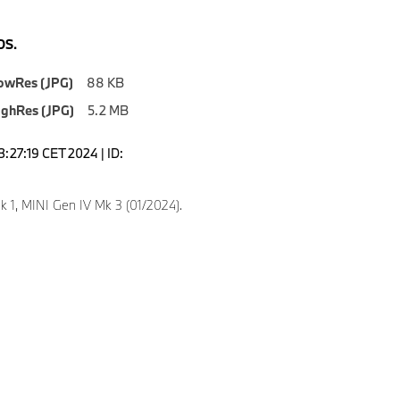
S.
owRes (JPG)
88 KB
ighRes (JPG)
5.2 MB
3:27:19 CET 2024 | ID:
k 1, MINI Gen IV Mk 3 (01/2024).