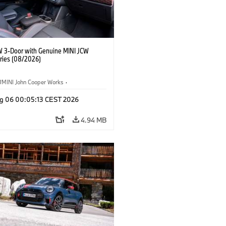
W 3-Door with Genuine MINI JCW
ries (08/2026)
MINI John Cooper Works
·
ooper Works
·
g 06 00:05:13 CEST 2026
l Extras, Accessories
4.94 MB