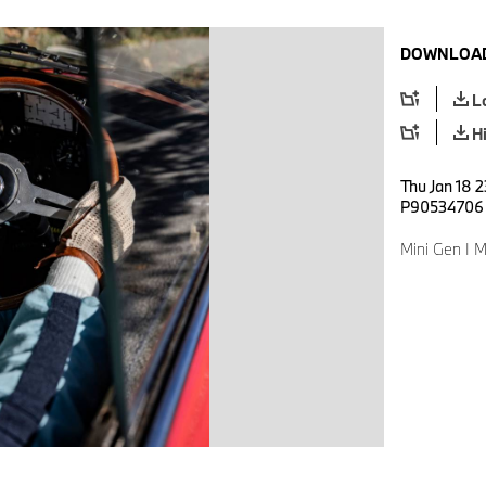
DOWNLOAD
L
H
Thu Jan 18 2
P90534706
Mini Gen I M