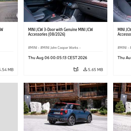
CW
MINI JCW 3-Door with Genuine MINI JCW
MINI JC
Accessories (08/2026)
Accesso
MINI
·
MINI John Cooper Works
·
MINI
·
John Cooper Works
·
John C
Thu Aug 06 00:05:13 CEST 2026
Thu Au
Optional Extras, Accessories
Optiona
5.54 MB
5.65 MB