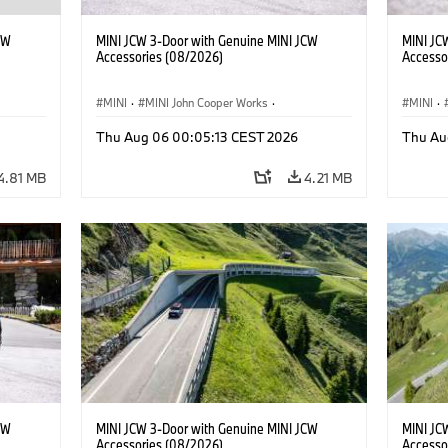
CW
MINI JCW 3-Door with Genuine MINI JCW
MINI JC
Accessories (08/2026)
Accesso
MINI
·
MINI John Cooper Works
·
MINI
·
John Cooper Works
·
John C
Thu Aug 06 00:05:13 CEST 2026
Thu Au
Optional Extras, Accessories
Optiona
4.81 MB
4.21 MB
CW
MINI JCW 3-Door with Genuine MINI JCW
MINI JC
Accessories (08/2026)
Accesso