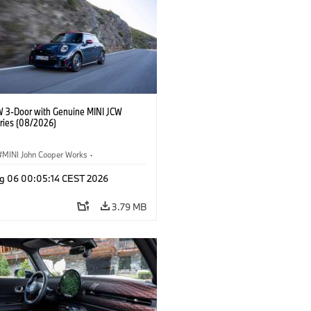
W 3-Door with Genuine MINI JCW
ries (08/2026)
MINI John Cooper Works
·
ooper Works
·
g 06 00:05:14 CEST 2026
l Extras, Accessories
3.79 MB