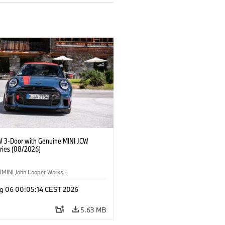
W 3-Door with Genuine MINI JCW
ries (08/2026)
MINI John Cooper Works
·
ooper Works
·
g 06 00:05:14 CEST 2026
l Extras, Accessories
5.63 MB