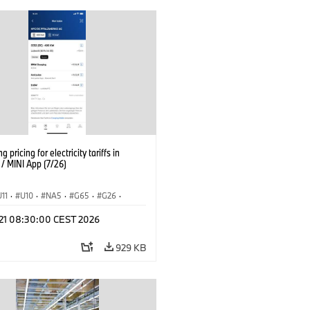
g pricing for electricity tariffs in
 MINI App (7/26)
U11
·
U10
·
NA5
·
G65
·
G26
·
I
·
Electrification
·
Technology
·
l 21 08:30:00 CEST 2026
tedDrive
·
iX
·
BMW i
·
iX1
·
iX2
·
iX5
·
i4
929 KB