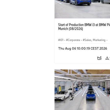
Start of Production BMW i3 at BMW Pl
Munich (08/2026)
I01
·
Corporate
·
Sales, Marketing
·
Production Plants
·
Locations
·
i3
·
Thu Aug 06 10:00:19 CEST 2026