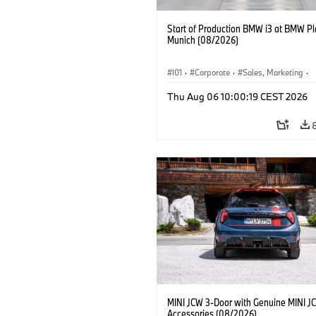
Start of Production BMW i3 at BMW Pl
Munich (08/2026)
I01
·
Corporate
·
Sales, Marketing
·
Production Plants
·
Locations
·
i3
·
Thu Aug 06 10:00:19 CEST 2026
MINI JCW 3-Door with Genuine MINI J
Accessories (08/2026)