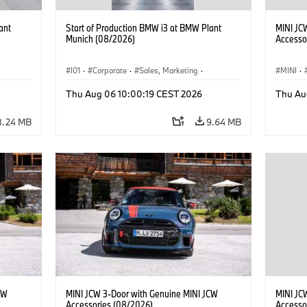
ant
Start of Production BMW i3 at BMW Plant
MINI JC
Munich (08/2026)
Accesso
I01
·
Corporate
·
Sales, Marketing
·
MINI
·
BMW i
Production Plants
·
Locations
·
i3
·
BMW i
John C
Thu Aug 06 10:00:19 CEST 2026
Thu Au
Optiona
8.24 MB
9.64 MB
CW
MINI JCW 3-Door with Genuine MINI JCW
MINI JC
Accessories (08/2026)
Accesso