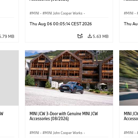
MINI
·
MINI John Cooper Works
·
MINI
·
John Cooper Works
·
John C
Thu Aug 06 00:05:14 CEST 2026
Thu Au
Optional Extras, Accessories
Optiona
5.79 MB
5.63 MB
CW
MINI JCW 3-Door with Genuine MINI JCW
MINI JC
Accessories (08/2026)
Accesso
MINI
·
MINI John Cooper Works
·
MINI
·