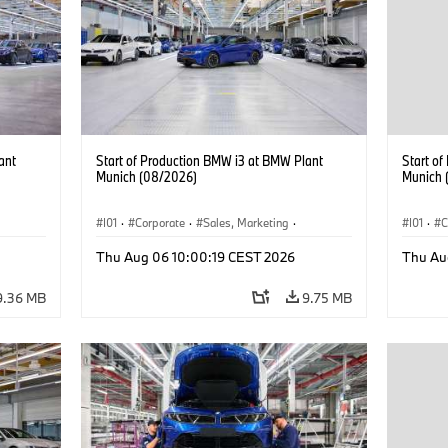
ant
Start of Production BMW i3 at BMW Plant
Start o
Munich (08/2026)
Munich 
I01
·
Corporate
·
Sales, Marketing
·
I01
·
C
BMW i
Production Plants
·
Locations
·
i3
·
BMW i
Product
Thu Aug 06 10:00:19 CEST 2026
Thu Au
9.36 MB
9.75 MB