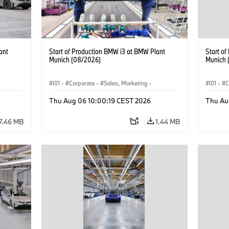
ant
Start of Production BMW i3 at BMW Plant
Start o
Munich (08/2026)
Munich 
I01
·
Corporate
·
Sales, Marketing
·
I01
·
C
BMW i
Production Plants
·
Locations
·
i3
·
BMW i
Product
Thu Aug 06 10:00:19 CEST 2026
Thu Au
7.46 MB
1.44 MB