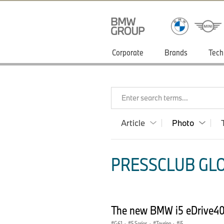
Corporate
Brands
Tech
Enter search terms...
Article
Photo
PRESSCLUB GLO
The new BMW i5 eDrive40 T
G61
·
5 Series
·
Touring
·
i5