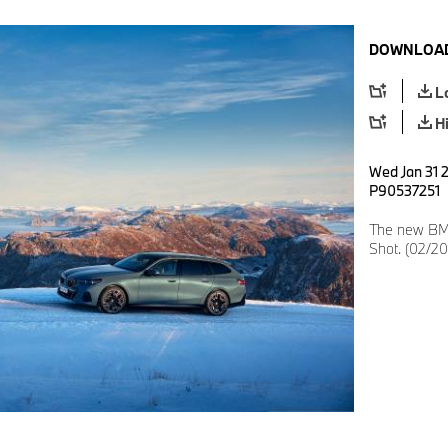
DOWNLOAD
L
H
Wed Jan 31 2
P90537251
The new BMW 
Shot. (02/2