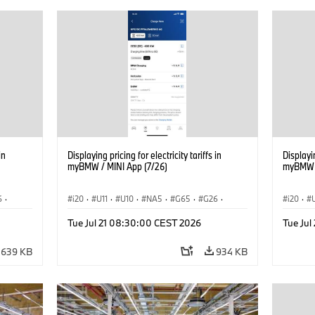
in
Displaying pricing for electricity tariffs in
Displayin
myBMW / MINI App (7/26)
myBMW /
6
·
i20
·
U11
·
U10
·
NA5
·
G65
·
G26
·
i20
·
·
G70 LCI
·
Electrification
·
Technology
·
G70 LC
Tue Jul 21 08:30:00 CEST 2026
Tue Ju
iX2
·
ConnectedDrive
·
iX
·
BMW i
·
iX1
·
iX2
·
Connec
iX3
·
iX5
·
i4
iX3
·
639 KB
934 KB