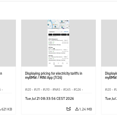
in
Displaying pricing for electricity tariffs in
Displayin
myBMW / MINI App (7/26)
myBMW /
6
·
i20
·
U11
·
U10
·
NA5
·
G65
·
G26
·
i20
·
·
G70 LCI
·
Electrification
·
Technology
·
G70 LC
Tue Jul 21 08:33:56 CEST 2026
Tue Jul
iX2
·
ConnectedDrive
·
iX
·
BMW i
·
iX1
·
iX2
·
Connec
iX3
·
iX5
·
i4
iX3
·
621 KB
1.24 MB