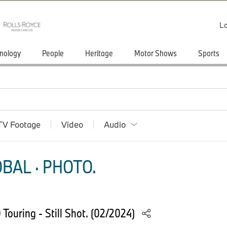
Lo
nology
People
Heritage
Motor Shows
Sports
TV Footage
Video
Audio
BAL · PHOTO.
ouring - Still Shot. (02/2024)