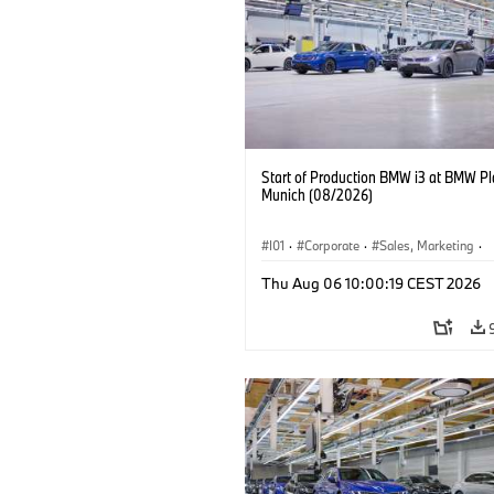
Start of Production BMW i3 at BMW Pl
Munich (08/2026)
I01
·
Corporate
·
Sales, Marketing
·
Production Plants
·
Locations
·
i3
·
Thu Aug 06 10:00:19 CEST 2026