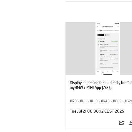
Displaying pricing for electricity tariffs 
myBMW / MINI App (7/26)
i20
·
U11
·
U10
·
NA5
·
G65
·
G2
G70 LCI
·
Electrification
·
Technology
Tue Jul 21 08:38:12 CEST 2026
ConnectedDrive
·
iX
·
BMW i
·
iX1
·
iX3
·
iX5
·
i4