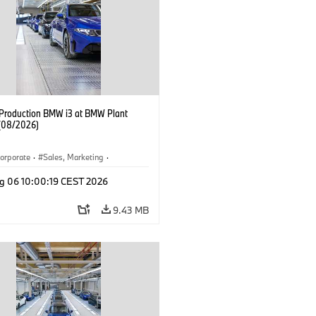
f Production BMW i3 at BMW Plant
(08/2026)
orporate
·
Sales, Marketing
·
ion Plants
·
Locations
·
i3
·
BMW i
g 06 10:00:19 CEST 2026
9.43 MB