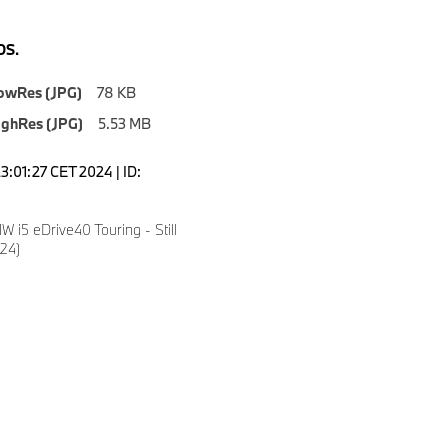
S.
owRes (JPG)
78 KB
ighRes (JPG)
5.53 MB
3:01:27 CET 2024 | ID:
i5 eDrive40 Touring - Still
024)