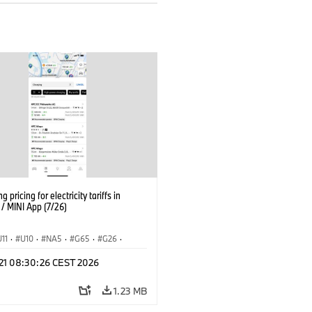
g pricing for electricity tariffs in
 MINI App (7/26)
U11
·
U10
·
NA5
·
G65
·
G26
·
I
·
Electrification
·
Technology
·
 21 08:30:26 CEST 2026
tedDrive
·
iX
·
BMW i
·
iX1
·
iX2
·
iX5
·
i4
1.23 MB