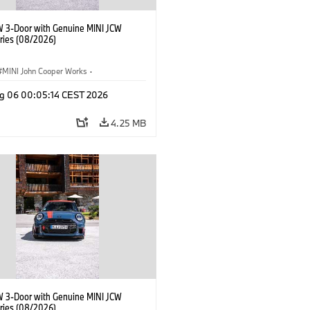
W 3-Door with Genuine MINI JCW
ries (08/2026)
MINI John Cooper Works
·
ooper Works
·
g 06 00:05:14 CEST 2026
l Extras, Accessories
4.25 MB
W 3-Door with Genuine MINI JCW
ries (08/2026)