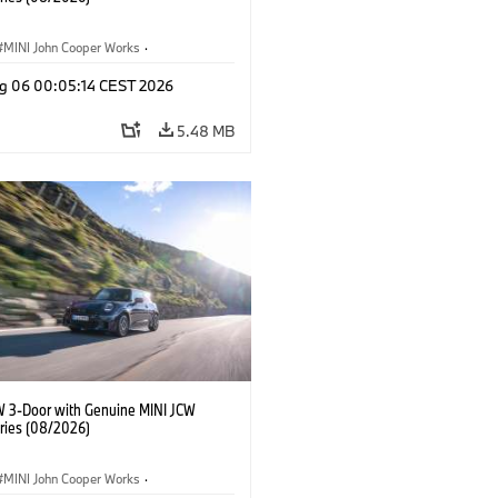
MINI John Cooper Works
·
ooper Works
·
g 06 00:05:14 CEST 2026
l Extras, Accessories
5.48 MB
W 3-Door with Genuine MINI JCW
ries (08/2026)
MINI John Cooper Works
·