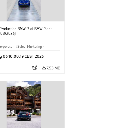
f Production BMW i3 at BMW Plant
(08/2026)
orporate
·
Sales, Marketing
·
ion Plants
·
Locations
·
i3
·
BMW i
g 06 10:00:19 CEST 2026
7.53 MB