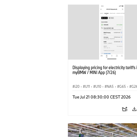
Displaying pricing for electricity tariffs 
myBMW / MINI App (7/26)
i20
·
U11
·
U10
·
NA5
·
G65
·
G2
G70 LCI
·
Electrification
·
Technology
Tue Jul 21 08:30:00 CEST 2026
ConnectedDrive
·
iX
·
BMW i
·
iX1
·
iX3
·
iX5
·
i4