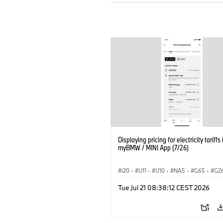
Displaying pricing for electricity tariffs 
myBMW / MINI App (7/26)
i20
·
U11
·
U10
·
NA5
·
G65
·
G2
G70 LCI
·
Electrification
·
Technology
Tue Jul 21 08:38:12 CEST 2026
ConnectedDrive
·
iX
·
BMW i
·
iX1
·
iX3
·
iX5
·
i4