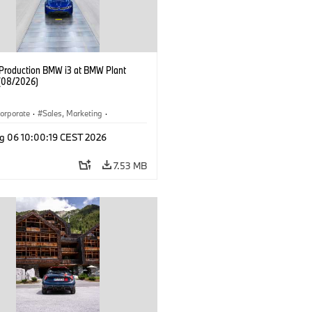
f Production BMW i3 at BMW Plant
(08/2026)
orporate
·
Sales, Marketing
·
ion Plants
·
Locations
·
i3
·
BMW i
g 06 10:00:19 CEST 2026
7.53 MB