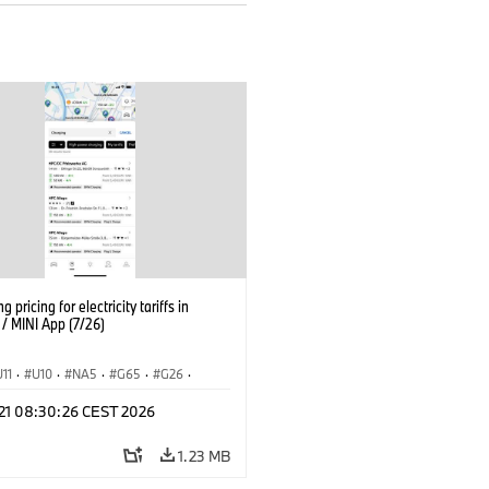
g pricing for electricity tariffs in
 MINI App (7/26)
U11
·
U10
·
NA5
·
G65
·
G26
·
I
·
Electrification
·
Technology
·
 21 08:30:26 CEST 2026
tedDrive
·
iX
·
BMW i
·
iX1
·
iX2
·
iX5
·
i4
1.23 MB