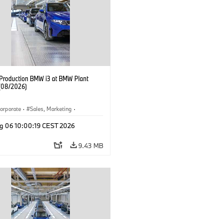
f Production BMW i3 at BMW Plant
(08/2026)
orporate
·
Sales, Marketing
·
ion Plants
·
Locations
·
i3
·
BMW i
g 06 10:00:19 CEST 2026
9.43 MB