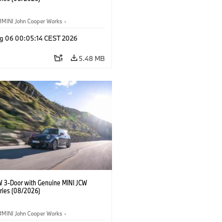
MINI John Cooper Works
·
ooper Works
·
g 06 00:05:14 CEST 2026
l Extras, Accessories
5.48 MB
W 3-Door with Genuine MINI JCW
ries (08/2026)
MINI John Cooper Works
·