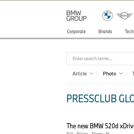
Corporate
Brands
Tech
Enter search terms...
Article
Photo
PRESSCLUB GLO
The new BMW 520d xDrive 
G61
·
5 Series
·
Touring
·
i5