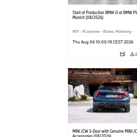
Start of Production BMW i3 at BMW Pl
Munich (08/2026)
I01
·
Corporate
·
Sales, Marketing
·
Production Plants
·
Locations
·
i3
·
Thu Aug 06 10:00:19 CEST 2026
MINI JCW 3-Door with Genuine MINI J
Accessories (08/2026)