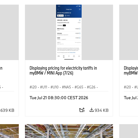
in
Displaying pricing for electricity tariffs in
Displayin
myBMW / MINI App (7/26)
myBMW /
6
·
i20
·
U11
·
U10
·
NA5
·
G65
·
G26
·
i20
·
·
G70 LCI
·
Electrification
·
Technology
·
G70 LC
Tue Jul 21 08:30:00 CEST 2026
Tue Ju
iX2
·
ConnectedDrive
·
iX
·
BMW i
·
iX1
·
iX2
·
Connec
iX3
·
iX5
·
i4
iX3
·
639 KB
934 KB