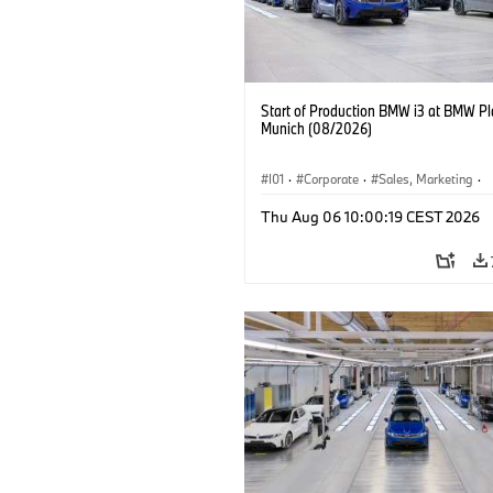
Start of Production BMW i3 at BMW Pl
Munich (08/2026)
I01
·
Corporate
·
Sales, Marketing
·
Production Plants
·
Locations
·
i3
·
Thu Aug 06 10:00:19 CEST 2026