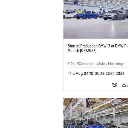
Start of Production BMW i3 at BMW Pl
Munich (08/2026)
I01
·
Corporate
·
Sales, Marketing
·
Production Plants
·
Locations
·
i3
·
Thu Aug 06 10:00:19 CEST 2026