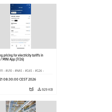
g pricing for electricity tariffs in
 MINI App (7/26)
U11
·
U10
·
NA5
·
G65
·
G26
·
I
·
Electrification
·
Technology
·
l 21 08:30:00 CEST 2026
tedDrive
·
iX
·
BMW i
·
iX1
·
iX2
·
iX5
·
i4
929 KB