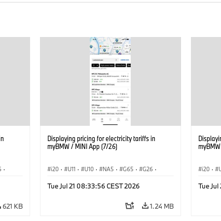
in
Displaying pricing for electricity tariffs in
Displayin
myBMW / MINI App (7/26)
myBMW /
6
·
i20
·
U11
·
U10
·
NA5
·
G65
·
G26
·
i20
·
·
G70 LCI
·
Electrification
·
Technology
·
G70 LC
Tue Jul 21 08:33:56 CEST 2026
Tue Jul
iX2
·
ConnectedDrive
·
iX
·
BMW i
·
iX1
·
iX2
·
Connec
iX3
·
iX5
·
i4
iX3
·
621 KB
1.24 MB