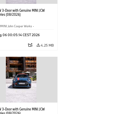
W 3-Door with Genuine MINI JCW
ries (08/2026)
MINI John Cooper Works
·
ooper Works
·
g 06 00:05:14 CEST 2026
l Extras, Accessories
4.25 MB
W 3-Door with Genuine MINI JCW
ries (08/2026)