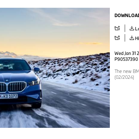
DOWNLOAD
L
H
Wed Jan 31 2
P90537390
The new BMW
(02/2024)