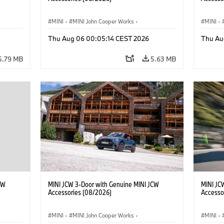
MINI
·
MINI John Cooper Works
·
MINI
·
John Cooper Works
·
John C
Thu Aug 06 00:05:14 CEST 2026
Thu Au
Optional Extras, Accessories
Optiona
5.79 MB
5.63 MB
CW
MINI JCW 3-Door with Genuine MINI JCW
MINI JC
Accessories (08/2026)
Accesso
MINI
·
MINI John Cooper Works
·
MINI
·