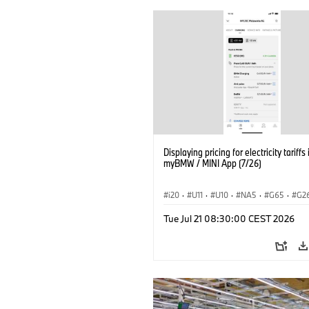
Displaying pricing for electricity tariffs 
myBMW / MINI App (7/26)
i20
·
U11
·
U10
·
NA5
·
G65
·
G2
G70 LCI
·
Electrification
·
Technology
Tue Jul 21 08:30:00 CEST 2026
ConnectedDrive
·
iX
·
BMW i
·
iX1
·
iX3
·
iX5
·
i4