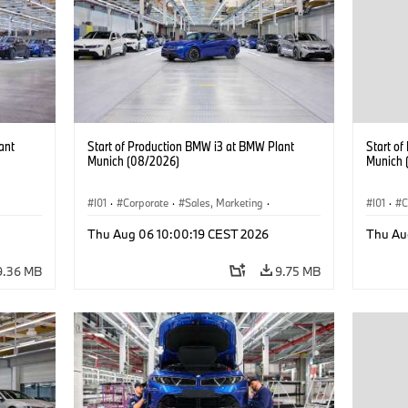
ant
Start of Production BMW i3 at BMW Plant
Start o
Munich (08/2026)
Munich 
I01
·
Corporate
·
Sales, Marketing
·
I01
·
C
BMW i
Production Plants
·
Locations
·
i3
·
BMW i
Product
Thu Aug 06 10:00:19 CEST 2026
Thu Au
9.36 MB
9.75 MB