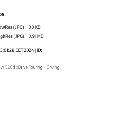
S.
owRes (JPG)
88 KB
ighRes (JPG)
3.91 MB
3:01:28 CET 2024 | ID:
 520d xDrive Touring - Driving.