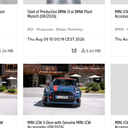
ant
Start of Production BMW i3 at BMW Plant
MINI JC
Munich (08/2026)
Accesso
I01
·
Corporate
·
Sales, Marketing
·
MINI
·
BMW i
Production Plants
·
Locations
·
i3
·
BMW i
John C
Thu Aug 06 10:00:19 CEST 2026
Thu Au
Optiona
8.24 MB
9.64 MB
CW
MINI JCW 3-Door with Genuine MINI JCW
MINI JC
Accessories (08/2026)
Accesso