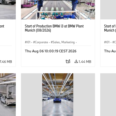
ant
Start of Production BMW i3 at BMW Plant
Start o
Munich (08/2026)
Munich 
I01
·
Corporate
·
Sales, Marketing
·
I01
·
C
BMW i
Production Plants
·
Locations
·
i3
·
BMW i
Product
Thu Aug 06 10:00:19 CEST 2026
Thu Au
7.46 MB
1.44 MB