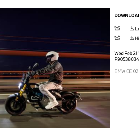
DOWNLOAD
L
H
Wed Feb 21 
P90538034
BMW CE 02 H