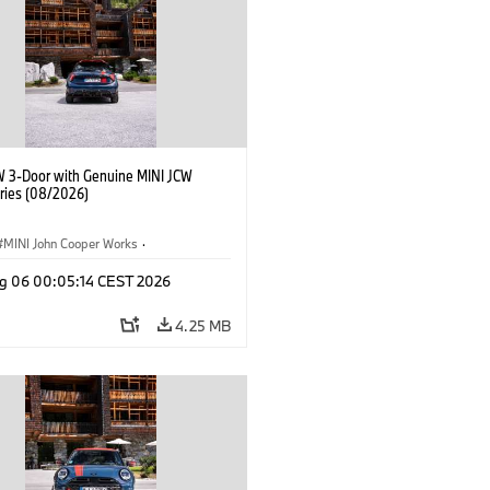
W 3-Door with Genuine MINI JCW
ries (08/2026)
MINI John Cooper Works
·
ooper Works
·
g 06 00:05:14 CEST 2026
l Extras, Accessories
4.25 MB