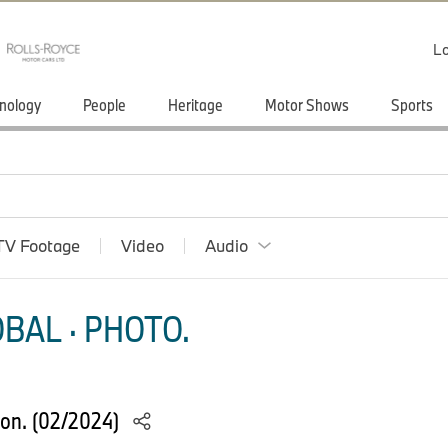
Lo
nology
People
Heritage
Motor Shows
Sports
TV Footage
Video
Audio
BAL · PHOTO.
ion. (02/2024)