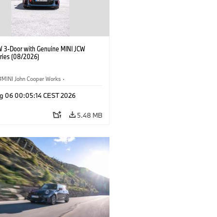
W 3-Door with Genuine MINI JCW
ries (08/2026)
MINI John Cooper Works
·
ooper Works
·
g 06 00:05:14 CEST 2026
l Extras, Accessories
5.48 MB