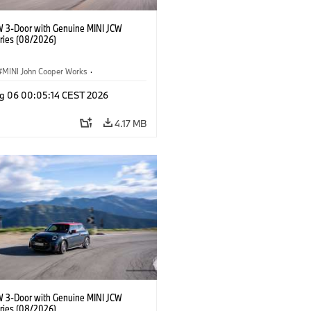
W 3-Door with Genuine MINI JCW
ries (08/2026)
MINI John Cooper Works
·
ooper Works
·
g 06 00:05:14 CEST 2026
l Extras, Accessories
4.17 MB
W 3-Door with Genuine MINI JCW
ries (08/2026)