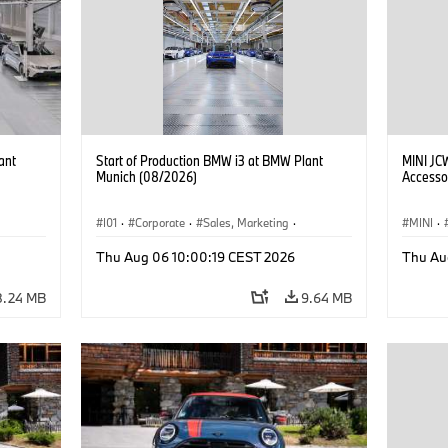
ant
Start of Production BMW i3 at BMW Plant
MINI JC
Munich (08/2026)
Accesso
I01
·
Corporate
·
Sales, Marketing
·
MINI
·
BMW i
Production Plants
·
Locations
·
i3
·
BMW i
John C
Thu Aug 06 10:00:19 CEST 2026
Thu Au
Optiona
8.24 MB
9.64 MB