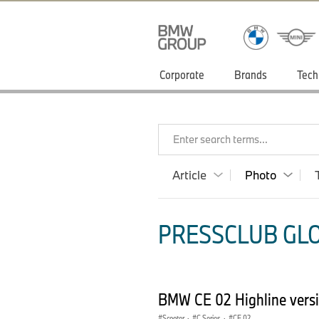
Corporate
Brands
Tech
Enter search terms...
Article
Photo
PRESSCLUB GLO
BMW CE 02 Highline vers
Scooter
·
C Series
·
CE 02