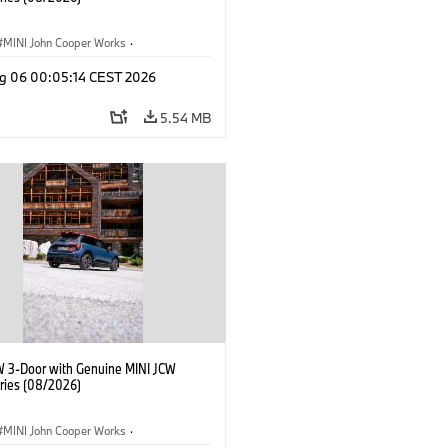
MINI John Cooper Works
·
ooper Works
·
g 06 00:05:14 CEST 2026
l Extras, Accessories
5.54 MB
W 3-Door with Genuine MINI JCW
ries (08/2026)
MINI John Cooper Works
·