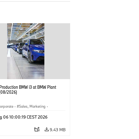
f Production BMW i3 at BMW Plant
(08/2026)
orporate
·
Sales, Marketing
·
ion Plants
·
Locations
·
i3
·
BMW i
g 06 10:00:19 CEST 2026
9.43 MB