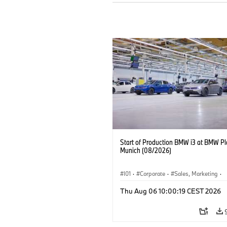
Start of Production BMW i3 at BMW Pl
Munich (08/2026)
I01
·
Corporate
·
Sales, Marketing
·
Production Plants
·
Locations
·
i3
·
Thu Aug 06 10:00:19 CEST 2026