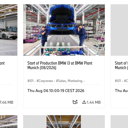
ant
Start of Production BMW i3 at BMW Plant
Start o
Munich (08/2026)
Munich 
I01
·
Corporate
·
Sales, Marketing
·
I01
·
C
BMW i
Production Plants
·
Locations
·
i3
·
BMW i
Product
Thu Aug 06 10:00:19 CEST 2026
Thu Au
7.46 MB
1.44 MB