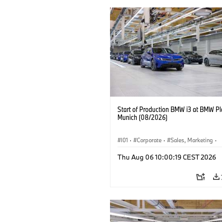
Start of Production BMW i3 at BMW Pl
Munich (08/2026)
I01
·
Corporate
·
Sales, Marketing
·
Production Plants
·
Locations
·
i3
·
Thu Aug 06 10:00:19 CEST 2026