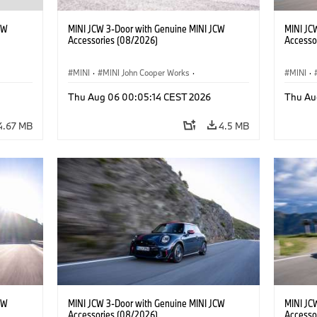
CW
MINI JCW 3-Door with Genuine MINI JCW
MINI JC
Accessories (08/2026)
Accesso
MINI
·
MINI John Cooper Works
·
MINI
·
John Cooper Works
·
John C
Thu Aug 06 00:05:14 CEST 2026
Thu Au
Optional Extras, Accessories
Optiona
4.67 MB
4.5 MB
CW
MINI JCW 3-Door with Genuine MINI JCW
MINI JC
Accessories (08/2026)
Accesso