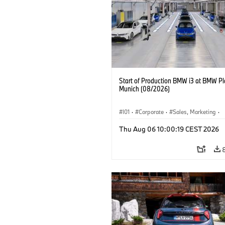
Start of Production BMW i3 at BMW Pl
Munich (08/2026)
I01
·
Corporate
·
Sales, Marketing
·
Production Plants
·
Locations
·
i3
·
Thu Aug 06 10:00:19 CEST 2026