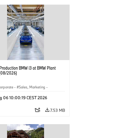
f Production BMW i3 at BMW Plant
(08/2026)
orporate
·
Sales, Marketing
·
ion Plants
·
Locations
·
i3
·
BMW i
g 06 10:00:19 CEST 2026
7.53 MB