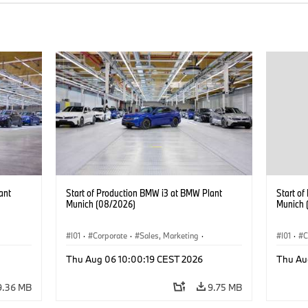
ant
Start of Production BMW i3 at BMW Plant
Start o
Munich (08/2026)
Munich 
I01
·
Corporate
·
Sales, Marketing
·
I01
·
C
BMW i
Production Plants
·
Locations
·
i3
·
BMW i
Product
Thu Aug 06 10:00:19 CEST 2026
Thu Au
9.36 MB
9.75 MB