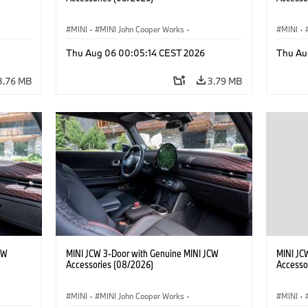
MINI
·
MINI John Cooper Works
·
MINI
·
John Cooper Works
·
John C
Thu Aug 06 00:05:14 CEST 2026
Thu Au
Optional Extras, Accessories
Optiona
3.76 MB
3.79 MB
CW
MINI JCW 3-Door with Genuine MINI JCW
MINI JC
Accessories (08/2026)
Accesso
MINI
·
MINI John Cooper Works
·
MINI
·