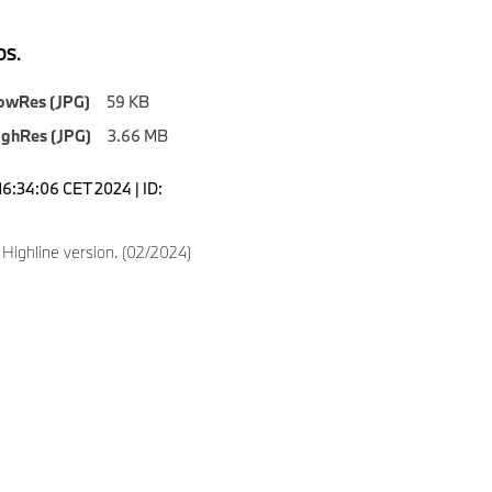
S.
owRes (JPG)
59 KB
ighRes (JPG)
3.66 MB
16:34:06 CET 2024 | ID:
ighline version. (02/2024)