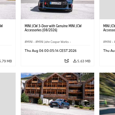
CW
MINI JCW 3-Door with Genuine MINI JCW
MINI JC
Accessories (08/2026)
Accesso
MINI
·
MINI John Cooper Works
·
MINI
·
John Cooper Works
·
John C
Thu Aug 06 00:05:14 CEST 2026
Thu Au
Optional Extras, Accessories
Optiona
5.79 MB
5.63 MB