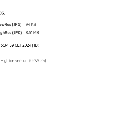
S.
owRes (JPG)
94 KB
ighRes (JPG)
3.51 MB
16:34:59 CET 2024 | ID:
4
ighline version. (02/2024)