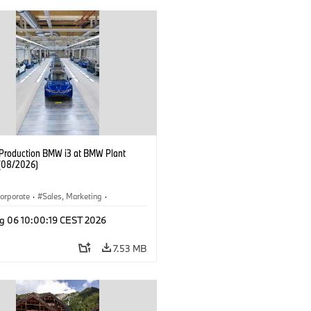
f Production BMW i3 at BMW Plant
(08/2026)
orporate
·
Sales, Marketing
·
ion Plants
·
Locations
·
i3
·
BMW i
g 06 10:00:19 CEST 2026
7.53 MB