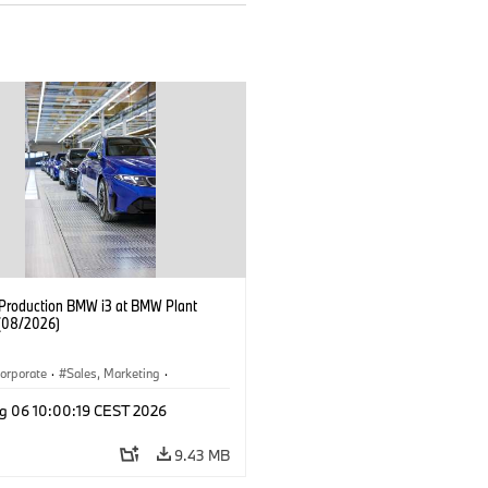
f Production BMW i3 at BMW Plant
(08/2026)
orporate
·
Sales, Marketing
·
ion Plants
·
Locations
·
i3
·
BMW i
g 06 10:00:19 CEST 2026
9.43 MB