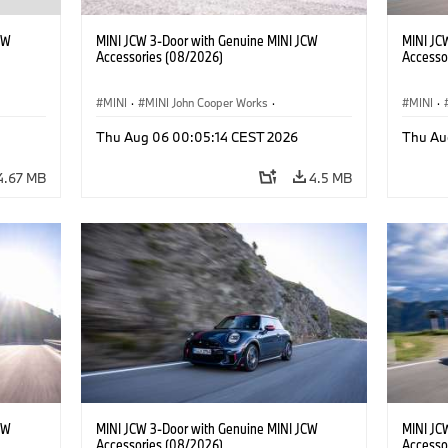
CW
MINI JCW 3-Door with Genuine MINI JCW
MINI JC
Accessories (08/2026)
Accesso
MINI
·
MINI John Cooper Works
·
MINI
·
John Cooper Works
·
John C
Thu Aug 06 00:05:14 CEST 2026
Thu Au
Optional Extras, Accessories
Optiona
4.67 MB
4.5 MB
CW
MINI JCW 3-Door with Genuine MINI JCW
MINI JC
Accessories (08/2026)
Accesso