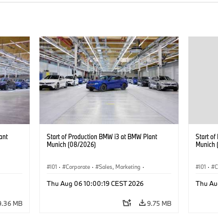
ant
Start of Production BMW i3 at BMW Plant
Start o
Munich (08/2026)
Munich 
I01
·
Corporate
·
Sales, Marketing
·
I01
·
C
BMW i
Production Plants
·
Locations
·
i3
·
BMW i
Product
Thu Aug 06 10:00:19 CEST 2026
Thu Au
9.36 MB
9.75 MB