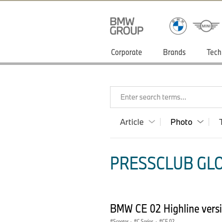
Corporate
Brands
Tech
Enter search terms...
Article
Photo
PRESSCLUB GLO
BMW CE 02 Highline vers
Scooter
·
C Series
·
CE 02