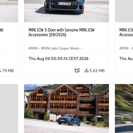
CW
MINI JCW 3-Door with Genuine MINI JCW
MINI JC
Accessories (08/2026)
Accesso
MINI
·
MINI John Cooper Works
·
MINI
·
John Cooper Works
·
John C
Thu Aug 06 00:05:14 CEST 2026
Thu Au
Optional Extras, Accessories
Optiona
5.79 MB
5.63 MB