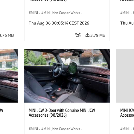
MINI
·
MINI John Cooper Works
·
MINI
·
John Cooper Works
·
John C
Thu Aug 06 00:05:14 CEST 2026
Thu Au
Optional Extras, Accessories
Optiona
3.76 MB
3.79 MB
CW
MINI JCW 3-Door with Genuine MINI JCW
MINI JC
Accessories (08/2026)
Accesso
MINI
·
MINI John Cooper Works
·
MINI
·