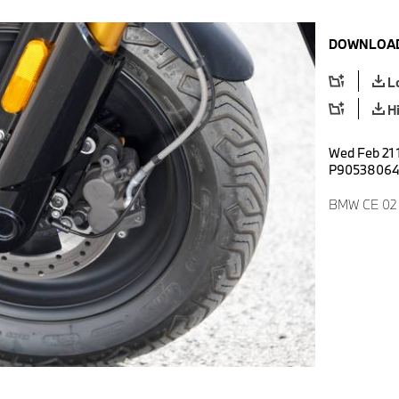
DOWNLOAD
L
H
Wed Feb 21 
P9053806
BMW CE 02 H