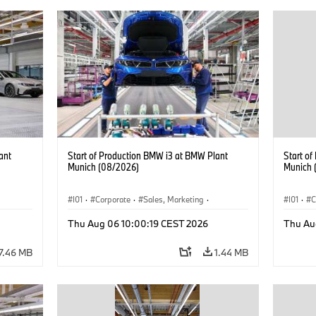
ant
Start of Production BMW i3 at BMW Plant
Start o
Munich (08/2026)
Munich 
I01
·
Corporate
·
Sales, Marketing
·
I01
·
C
BMW i
Production Plants
·
Locations
·
i3
·
BMW i
Product
Thu Aug 06 10:00:19 CEST 2026
Thu Au
7.46 MB
1.44 MB