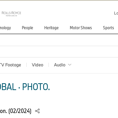
Lo
nology
People
Heritage
Motor Shows
Sports
TV Footage
Video
Audio
BAL · PHOTO.
ion. (02/2024)