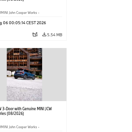
MINI John Cooper Works
·
ooper Works
·
g 06 00:05:14 CEST 2026
l Extras, Accessories
5.54 MB
W 3-Door with Genuine MINI JCW
ries (08/2026)
MINI John Cooper Works
·