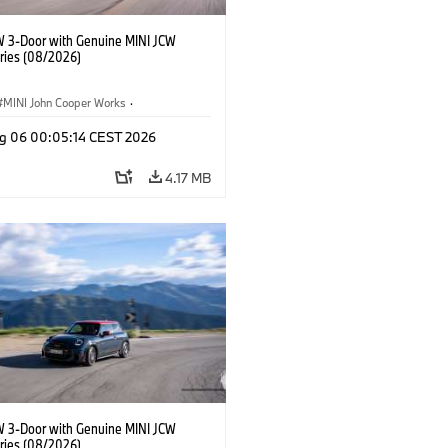
W 3-Door with Genuine MINI JCW
ries (08/2026)
MINI John Cooper Works
·
ooper Works
·
g 06 00:05:14 CEST 2026
l Extras, Accessories
4.17 MB
W 3-Door with Genuine MINI JCW
ries (08/2026)