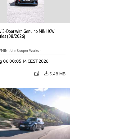
W 3-Door with Genuine MINI JCW
ries (08/2026)
MINI John Cooper Works
·
ooper Works
·
g 06 00:05:14 CEST 2026
l Extras, Accessories
5.48 MB