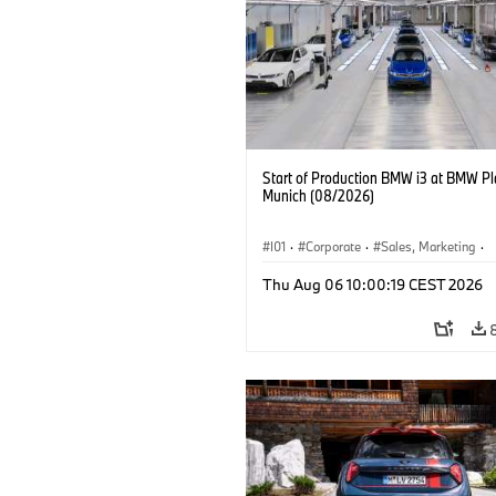
Start of Production BMW i3 at BMW Pl
Munich (08/2026)
I01
·
Corporate
·
Sales, Marketing
·
Production Plants
·
Locations
·
i3
·
Thu Aug 06 10:00:19 CEST 2026