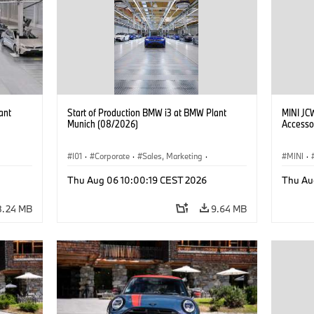
ant
Start of Production BMW i3 at BMW Plant
MINI JC
Munich (08/2026)
Accesso
I01
·
Corporate
·
Sales, Marketing
·
MINI
·
BMW i
Production Plants
·
Locations
·
i3
·
BMW i
John C
Thu Aug 06 10:00:19 CEST 2026
Thu Au
Optiona
8.24 MB
9.64 MB