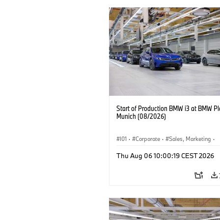
Start of Production BMW i3 at BMW Pl
Munich (08/2026)
I01
·
Corporate
·
Sales, Marketing
·
Production Plants
·
Locations
·
i3
·
Thu Aug 06 10:00:19 CEST 2026