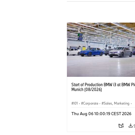
Start of Production BMW i3 at BMW Pl
Munich (08/2026)
I01
·
Corporate
·
Sales, Marketing
·
Production Plants
·
Locations
·
i3
·
Thu Aug 06 10:00:19 CEST 2026