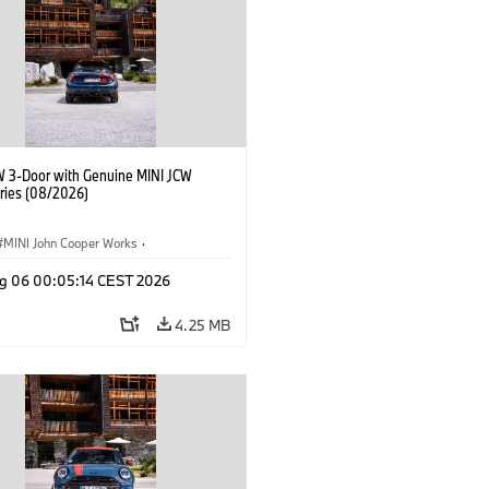
W 3-Door with Genuine MINI JCW
ries (08/2026)
MINI John Cooper Works
·
ooper Works
·
g 06 00:05:14 CEST 2026
l Extras, Accessories
4.25 MB