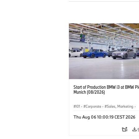
Start of Production BMW i3 at BMW Pl
Munich (08/2026)
I01
·
Corporate
·
Sales, Marketing
·
Production Plants
·
Locations
·
i3
·
Thu Aug 06 10:00:19 CEST 2026