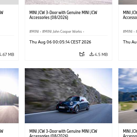
CW
MINI JCW 3-Door with Genuine MINI JCW
MINI JC
Accessories (08/2026)
Accesso
MINI
·
MINI John Cooper Works
·
MINI
·
John Cooper Works
·
John C
Thu Aug 06 00:05:14 CEST 2026
Thu Au
Optional Extras, Accessories
Optiona
4.67 MB
4.5 MB
CW
MINI JCW 3-Door with Genuine MINI JCW
MINI JC
Accessories (08/2026)
Accesso