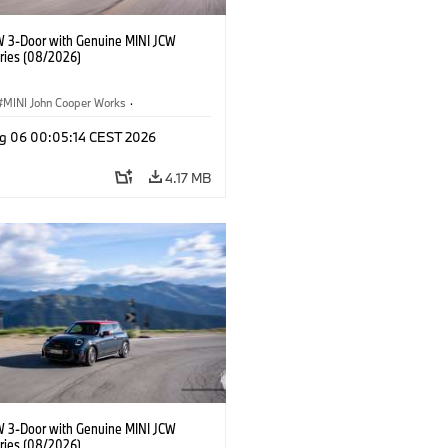
W 3-Door with Genuine MINI JCW
ries (08/2026)
MINI John Cooper Works
·
ooper Works
·
g 06 00:05:14 CEST 2026
l Extras, Accessories
4.17 MB
W 3-Door with Genuine MINI JCW
ries (08/2026)