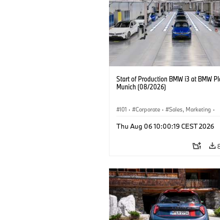
Start of Production BMW i3 at BMW Pl
Munich (08/2026)
I01
·
Corporate
·
Sales, Marketing
·
Production Plants
·
Locations
·
i3
·
Thu Aug 06 10:00:19 CEST 2026