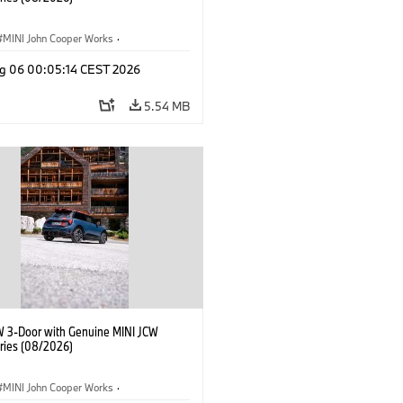
MINI John Cooper Works
·
ooper Works
·
g 06 00:05:14 CEST 2026
l Extras, Accessories
5.54 MB
W 3-Door with Genuine MINI JCW
ries (08/2026)
MINI John Cooper Works
·