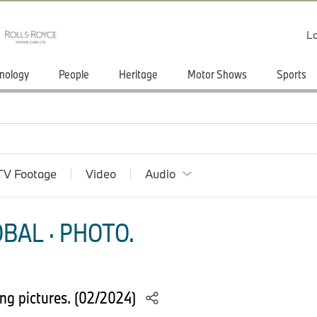
Lo
nology
People
Heritage
Motor Shows
Sports
TV Footage
Video
Audio
BAL · PHOTO.
g pictures. (02/2024)