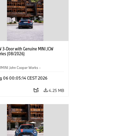
W 3-Door with Genuine MINI JCW
ries (08/2026)
MINI John Cooper Works
·
ooper Works
·
g 06 00:05:14 CEST 2026
l Extras, Accessories
4.25 MB