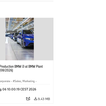
f Production BMW i3 at BMW Plant
(08/2026)
orporate
·
Sales, Marketing
·
ion Plants
·
Locations
·
i3
·
BMW i
g 06 10:00:19 CEST 2026
9.43 MB