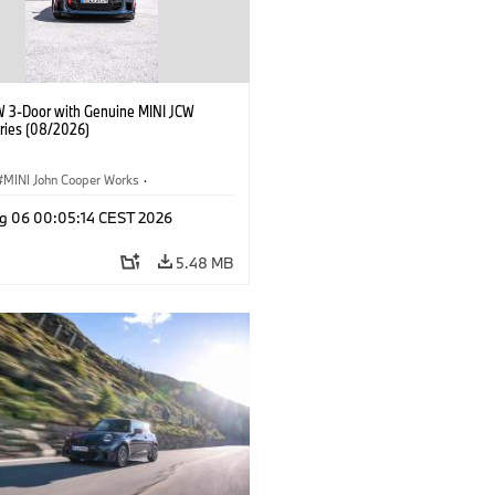
W 3-Door with Genuine MINI JCW
ries (08/2026)
MINI John Cooper Works
·
ooper Works
·
g 06 00:05:14 CEST 2026
l Extras, Accessories
5.48 MB