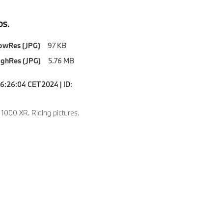
S.
owRes (JPG)
97 KB
ighRes (JPG)
5.76 MB
16:26:04 CET 2024 | ID:
000 XR. Riding pictures.