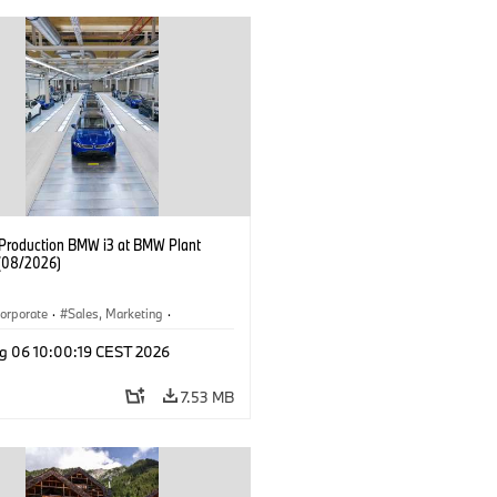
f Production BMW i3 at BMW Plant
(08/2026)
orporate
·
Sales, Marketing
·
ion Plants
·
Locations
·
i3
·
BMW i
g 06 10:00:19 CEST 2026
7.53 MB