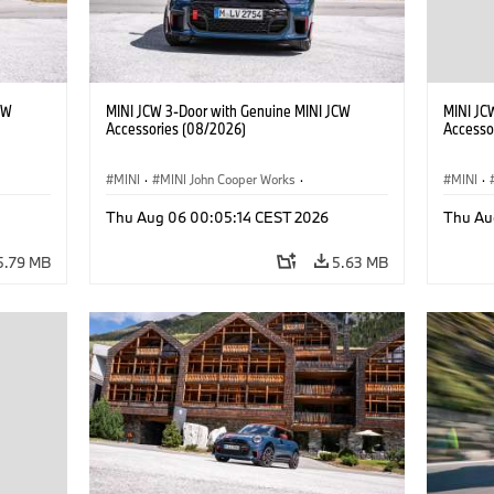
CW
MINI JCW 3-Door with Genuine MINI JCW
MINI JC
Accessories (08/2026)
Accesso
MINI
·
MINI John Cooper Works
·
MINI
·
John Cooper Works
·
John C
Thu Aug 06 00:05:14 CEST 2026
Thu Au
Optional Extras, Accessories
Optiona
5.79 MB
5.63 MB