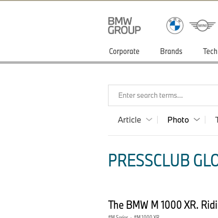
Corporate
Brands
Tech
Enter search terms...
Article
Photo
PRESSCLUB GLO
The BMW M 1000 XR. Ridin
M Series
·
M 1000 XR