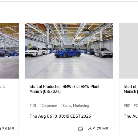
ant
Start of Production BMW i3 at BMW Plant
Start o
Munich (08/2026)
Munich 
I01
·
Corporate
·
Sales, Marketing
·
I01
·
C
BMW i
Production Plants
·
Locations
·
i3
·
BMW i
Product
Thu Aug 06 10:00:19 CEST 2026
Thu Au
9.36 MB
9.75 MB