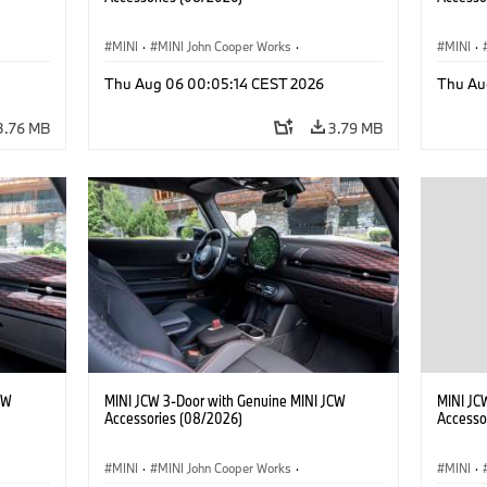
MINI
·
MINI John Cooper Works
·
MINI
·
John Cooper Works
·
John C
Thu Aug 06 00:05:14 CEST 2026
Thu Au
Optional Extras, Accessories
Optiona
3.76 MB
3.79 MB
CW
MINI JCW 3-Door with Genuine MINI JCW
MINI JC
Accessories (08/2026)
Accesso
MINI
·
MINI John Cooper Works
·
MINI
·