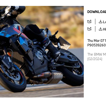
DOWNLOAD
L
H
Thu Mar 07 
P90539260
The BMW M 1
(02/2024)