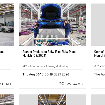
ant
Start of Production BMW i3 at BMW Plant
Start o
Munich (08/2026)
Munich 
I01
·
Corporate
·
Sales, Marketing
·
I01
·
C
BMW i
Production Plants
·
Locations
·
i3
·
BMW i
Product
Thu Aug 06 10:00:19 CEST 2026
Thu Au
7.46 MB
1.44 MB