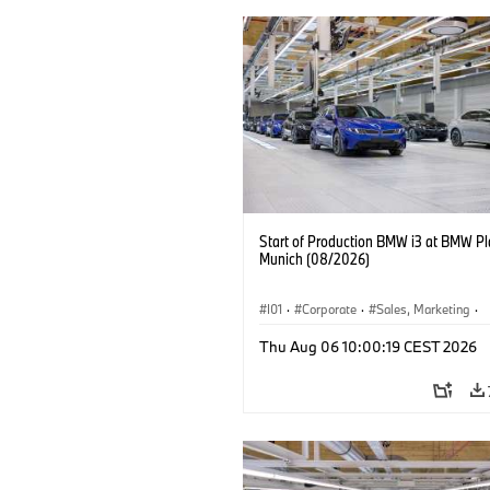
Start of Production BMW i3 at BMW Pl
Munich (08/2026)
I01
·
Corporate
·
Sales, Marketing
·
Production Plants
·
Locations
·
i3
·
Thu Aug 06 10:00:19 CEST 2026