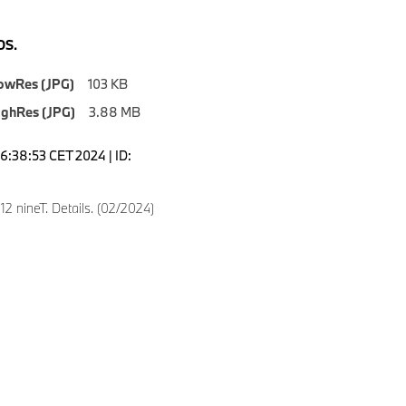
S.
owRes (JPG)
103 KB
ighRes (JPG)
3.88 MB
16:38:53 CET 2024 | ID:
 nineT. Details. (02/2024)