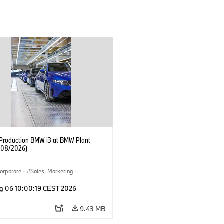
f Production BMW i3 at BMW Plant
(08/2026)
orporate
·
Sales, Marketing
·
ion Plants
·
Locations
·
i3
·
BMW i
g 06 10:00:19 CEST 2026
9.43 MB