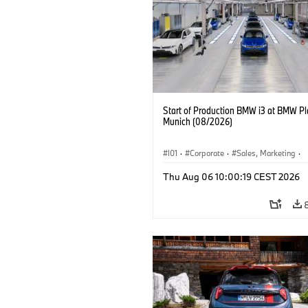
Start of Production BMW i3 at BMW Pl
Munich (08/2026)
I01
·
Corporate
·
Sales, Marketing
·
Production Plants
·
Locations
·
i3
·
Thu Aug 06 10:00:19 CEST 2026