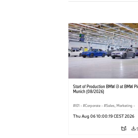
Start of Production BMW i3 at BMW Pl
Munich (08/2026)
I01
·
Corporate
·
Sales, Marketing
·
Production Plants
·
Locations
·
i3
·
Thu Aug 06 10:00:19 CEST 2026