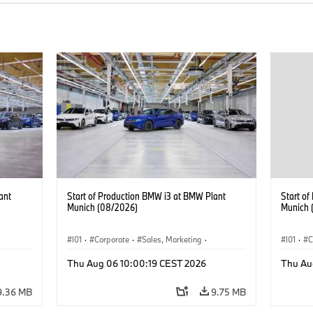
ant
Start of Production BMW i3 at BMW Plant
Start o
Munich (08/2026)
Munich 
I01
·
Corporate
·
Sales, Marketing
·
I01
·
C
BMW i
Production Plants
·
Locations
·
i3
·
BMW i
Product
Thu Aug 06 10:00:19 CEST 2026
Thu Au
9.36 MB
9.75 MB