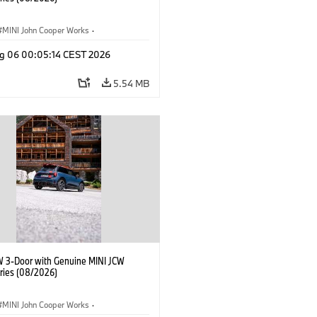
MINI John Cooper Works
·
ooper Works
·
g 06 00:05:14 CEST 2026
l Extras, Accessories
5.54 MB
W 3-Door with Genuine MINI JCW
ries (08/2026)
MINI John Cooper Works
·