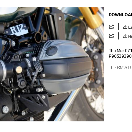
DOWNLOAD
L
H
Thu Mar 07 
P90539390
The BMW R 12