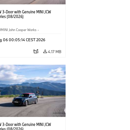
W 3-Door with Genuine MINI JCW
ries (08/2026)
MINI John Cooper Works
·
ooper Works
·
g 06 00:05:14 CEST 2026
l Extras, Accessories
4.17 MB
W 3-Door with Genuine MINI JCW
ries (08/2026)