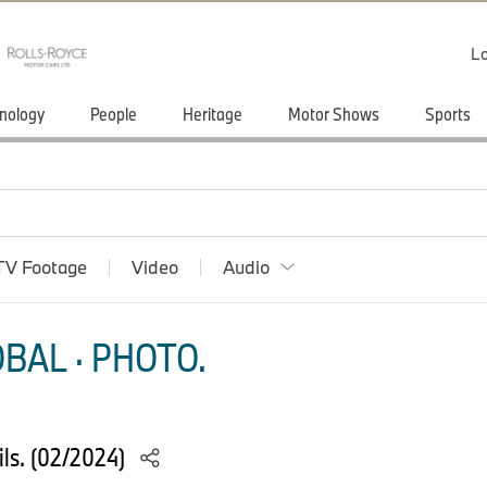
Lo
nology
People
Heritage
Motor Shows
Sports
TV Footage
Video
Audio
BAL · PHOTO.
ils. (02/2024)