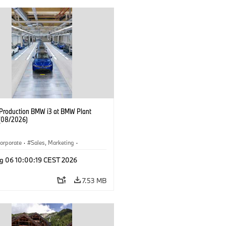
f Production BMW i3 at BMW Plant
(08/2026)
orporate
·
Sales, Marketing
·
ion Plants
·
Locations
·
i3
·
BMW i
g 06 10:00:19 CEST 2026
7.53 MB