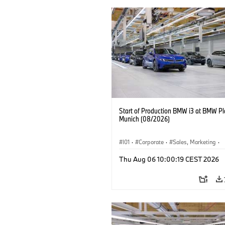
Start of Production BMW i3 at BMW Pl
Munich (08/2026)
I01
·
Corporate
·
Sales, Marketing
·
Production Plants
·
Locations
·
i3
·
Thu Aug 06 10:00:19 CEST 2026