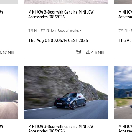
CW
MINI JCW 3-Door with Genuine MINI JCW
MINI JC
Accessories (08/2026)
Accesso
MINI
·
MINI John Cooper Works
·
MINI
·
John Cooper Works
·
John C
Thu Aug 06 00:05:14 CEST 2026
Thu Au
Optional Extras, Accessories
Optiona
4.67 MB
4.5 MB
CW
MINI JCW 3-Door with Genuine MINI JCW
MINI JC
Accessories (08/2026)
Accesso