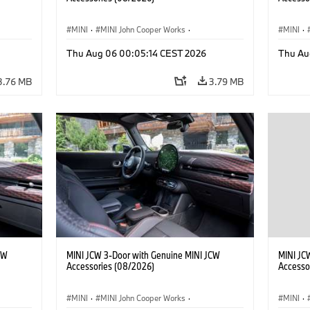
MINI
·
MINI John Cooper Works
·
MINI
·
John Cooper Works
·
John C
Thu Aug 06 00:05:14 CEST 2026
Thu Au
Optional Extras, Accessories
Optiona
3.76 MB
3.79 MB
CW
MINI JCW 3-Door with Genuine MINI JCW
MINI JC
Accessories (08/2026)
Accesso
MINI
·
MINI John Cooper Works
·
MINI
·