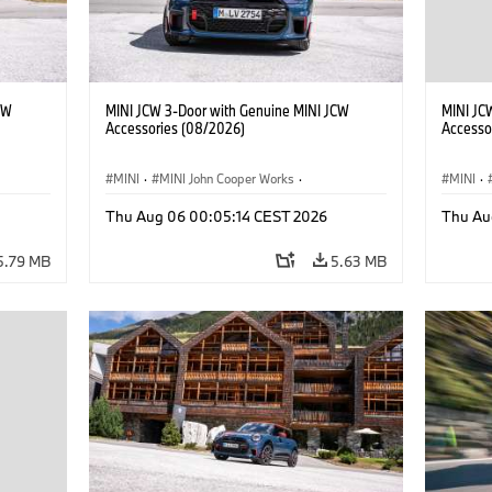
CW
MINI JCW 3-Door with Genuine MINI JCW
MINI JC
Accessories (08/2026)
Accesso
MINI
·
MINI John Cooper Works
·
MINI
·
John Cooper Works
·
John C
Thu Aug 06 00:05:14 CEST 2026
Thu Au
Optional Extras, Accessories
Optiona
5.79 MB
5.63 MB