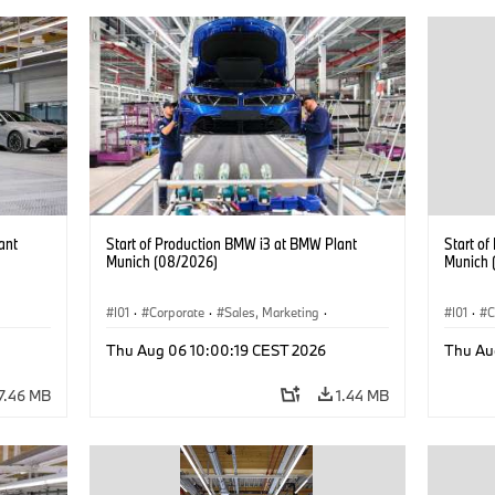
ant
Start of Production BMW i3 at BMW Plant
Start o
Munich (08/2026)
Munich 
I01
·
Corporate
·
Sales, Marketing
·
I01
·
C
BMW i
Production Plants
·
Locations
·
i3
·
BMW i
Product
Thu Aug 06 10:00:19 CEST 2026
Thu Au
7.46 MB
1.44 MB