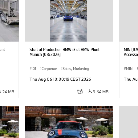
ant
Start of Production BMW i3 at BMW Plant
MINI JC
Munich (08/2026)
Accesso
I01
·
Corporate
·
Sales, Marketing
·
MINI
·
BMW i
Production Plants
·
Locations
·
i3
·
BMW i
John C
Thu Aug 06 10:00:19 CEST 2026
Thu Au
Optiona
8.24 MB
9.64 MB