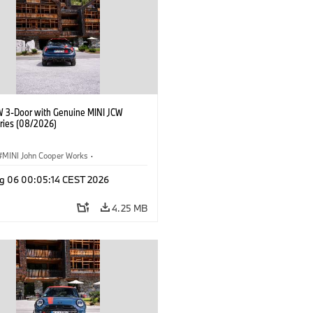
W 3-Door with Genuine MINI JCW
ries (08/2026)
MINI John Cooper Works
·
ooper Works
·
g 06 00:05:14 CEST 2026
l Extras, Accessories
4.25 MB