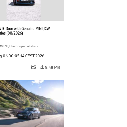
W 3-Door with Genuine MINI JCW
ries (08/2026)
MINI John Cooper Works
·
ooper Works
·
g 06 00:05:14 CEST 2026
l Extras, Accessories
5.48 MB