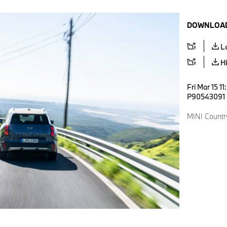
DOWNLOAD
L
H
Fri Mar 15 1
P90543091
MINI Count