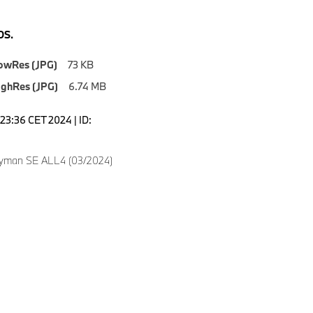
S.
owRes (JPG)
73 KB
ighRes (JPG)
6.74 MB
1:23:36 CET 2024 | ID:
ryman SE ALL4 (03/2024)