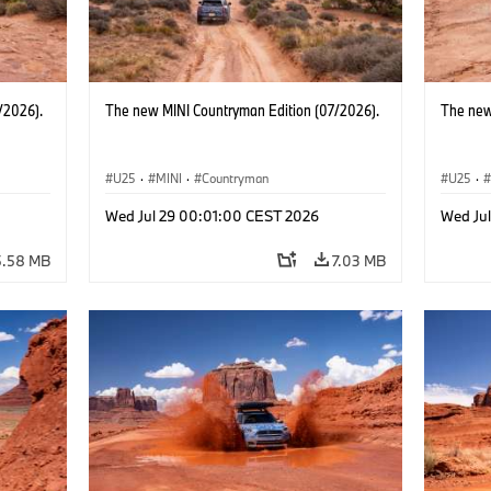
/2026).
The new MINI Countryman Edition (07/2026).
The new
U25
·
MINI
·
Countryman
U25
·
Wed Jul 29 00:01:00 CEST 2026
Wed Ju
5.58 MB
7.03 MB