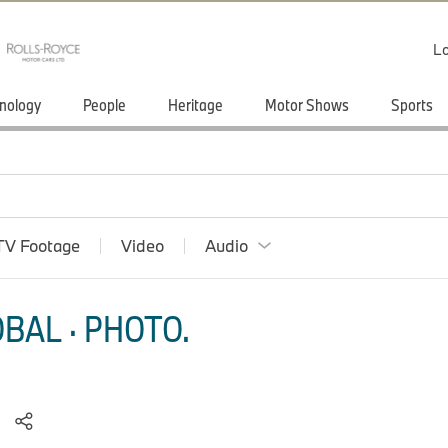
Lo
nology
People
Heritage
Motor Shows
Sports
TV Footage
Video
Audio
BAL · PHOTO.
)