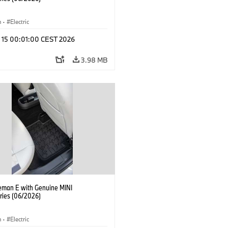
n
·
Electric
l 15 00:01:00 CEST 2026
3.98 MB
eman E with Genuine MINI
ries (06/2026)
n
·
Electric