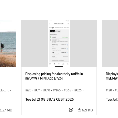
Displaying pricing for electricity tariffs in
Displayin
myBMW / MINI App (7/26)
myBMW /
Electric
·
i20
·
U11
·
U10
·
NA5
·
G65
·
G26
·
i20
·
3
·
G70 LCI
·
Electrification
·
Technology
·
G70 LC
Tue Jul 21 08:38:12 CEST 2026
Tue Jul
ConnectedDrive
·
iX
·
BMW i
·
iX1
·
iX2
·
Connec
iX3
·
iX5
·
i4
iX3
·
2.27 MB
621 KB