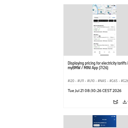
Displaying pricing for electricity tariffs 
myBMW / MINI App (7/26)
i20
·
U11
·
U10
·
NA5
·
G65
·
G2
G70 LCI
·
Electrification
·
Technology
Tue Jul 21 08:30:26 CEST 2026
ConnectedDrive
·
iX
·
BMW i
·
iX1
·
iX3
·
iX5
·
i4