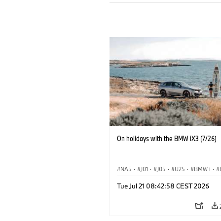
On holidays with the BMW iX3 (7/26)
NA5
·
J01
·
J05
·
U25
·
BMW i
·
Aceman
·
Countryman
·
Cooper
·
iX
Tue Jul 21 08:42:58 CEST 2026
Electrification
·
Technology