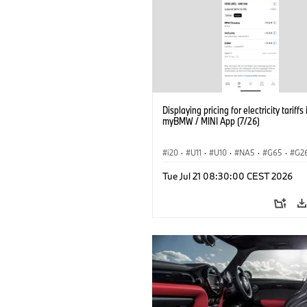
Displaying pricing for electricity tariffs 
myBMW / MINI App (7/26)
i20
·
U11
·
U10
·
NA5
·
G65
·
G2
G70 LCI
·
Electrification
·
Technology
Tue Jul 21 08:30:00 CEST 2026
ConnectedDrive
·
iX
·
BMW i
·
iX1
·
iX3
·
iX5
·
i4