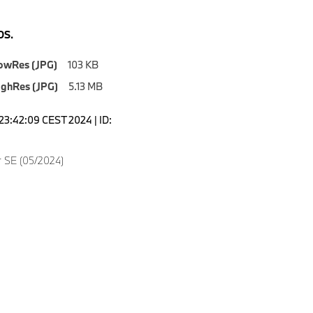
S.
owRes (JPG)
103 KB
ighRes (JPG)
5.13 MB
23:42:09 CEST 2024 | ID:
 SE (05/2024)