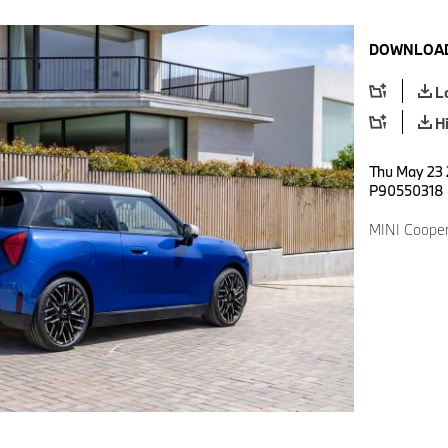
DOWNLOAD
L
H
Thu May 23 
P90550318
MINI Cooper