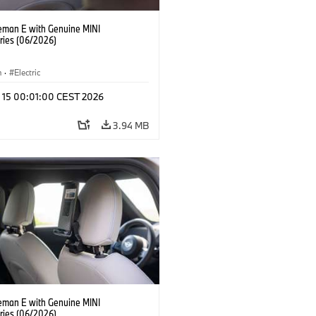
eman E with Genuine MINI
ries (06/2026)
n
·
Electric
l 15 00:01:00 CEST 2026
3.94 MB
eman E with Genuine MINI
ries (06/2026)