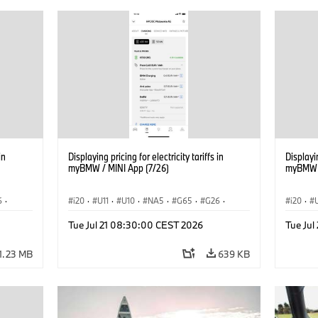
in
Displaying pricing for electricity tariffs in
Displayin
myBMW / MINI App (7/26)
myBMW /
6
·
i20
·
U11
·
U10
·
NA5
·
G65
·
G26
·
i20
·
·
G70 LCI
·
Electrification
·
Technology
·
G70 LC
Tue Jul 21 08:30:00 CEST 2026
Tue Ju
iX2
·
ConnectedDrive
·
iX
·
BMW i
·
iX1
·
iX2
·
Connec
iX3
·
iX5
·
i4
iX3
·
1.23 MB
639 KB