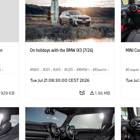
in
On holidays with the BMW iX3 (7/26)
MINI Co
6
·
NA5
·
J01
·
J05
·
U25
·
BMW i
·
Electric
·
Cooper
·
Aceman
·
Countryman
·
Cooper
·
iX3
·
Tue Jul 21 08:30:00 CEST 2026
Tue Jul
iX2
·
Electrification
·
Technology
929 KB
1.96 MB