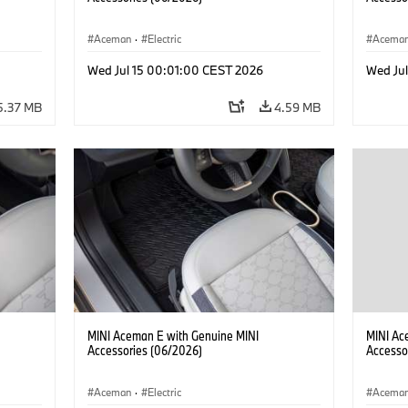
Aceman
·
Electric
Acema
Wed Jul 15 00:01:00 CEST 2026
Wed Ju
5.37 MB
4.59 MB
MINI Aceman E with Genuine MINI
MINI Ac
Accessories (06/2026)
Accesso
Aceman
·
Electric
Acema