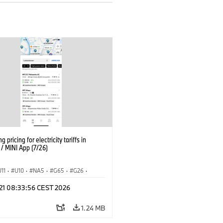
g pricing for electricity tariffs in
 MINI App (7/26)
U11
·
U10
·
NA5
·
G65
·
G26
·
I
·
Electrification
·
Technology
·
 21 08:33:56 CEST 2026
tedDrive
·
iX
·
BMW i
·
iX1
·
iX2
·
iX5
·
i4
1.24 MB