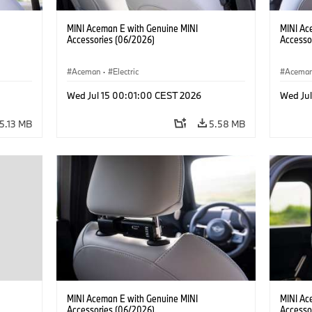
MINI Aceman E with Genuine MINI
MINI Ac
Accessories (06/2026)
Accesso
Aceman
·
Electric
Acema
Wed Jul 15 00:01:00 CEST 2026
Wed Ju
5.13 MB
5.58 MB
MINI Aceman E with Genuine MINI
MINI Ac
Accessories (06/2026)
Accesso