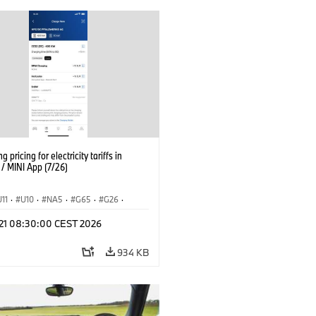
g pricing for electricity tariffs in
 MINI App (7/26)
U11
·
U10
·
NA5
·
G65
·
G26
·
I
·
Electrification
·
Technology
·
l 21 08:30:00 CEST 2026
tedDrive
·
iX
·
BMW i
·
iX1
·
iX2
·
iX5
·
i4
934 KB