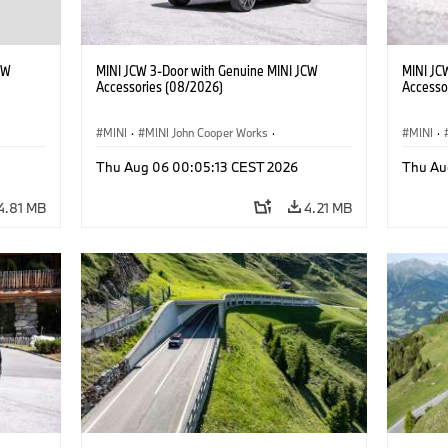
CW
MINI JCW 3-Door with Genuine MINI JCW
MINI JC
Accessories (08/2026)
Accesso
MINI
·
MINI John Cooper Works
·
MINI
·
John Cooper Works
·
John C
Thu Aug 06 00:05:13 CEST 2026
Thu Au
Optional Extras, Accessories
Optiona
4.81 MB
4.21 MB