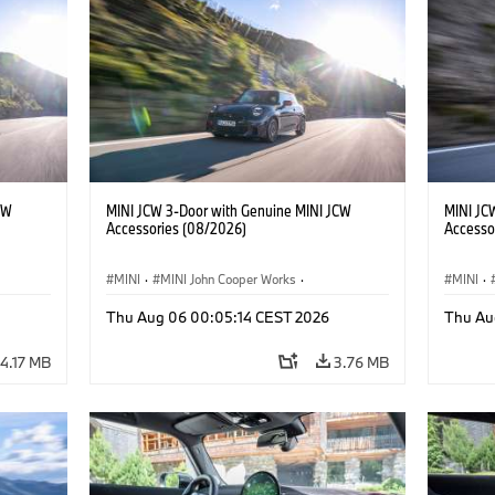
CW
MINI JCW 3-Door with Genuine MINI JCW
MINI JC
Accessories (08/2026)
Accesso
MINI
·
MINI John Cooper Works
·
MINI
·
John Cooper Works
·
John C
Thu Aug 06 00:05:14 CEST 2026
Thu Au
Optional Extras, Accessories
Optiona
4.17 MB
3.76 MB