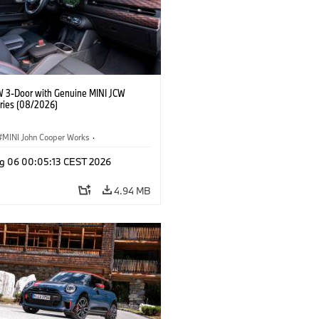
W 3-Door with Genuine MINI JCW
ries (08/2026)
MINI John Cooper Works
·
ooper Works
·
g 06 00:05:13 CEST 2026
l Extras, Accessories
4.94 MB