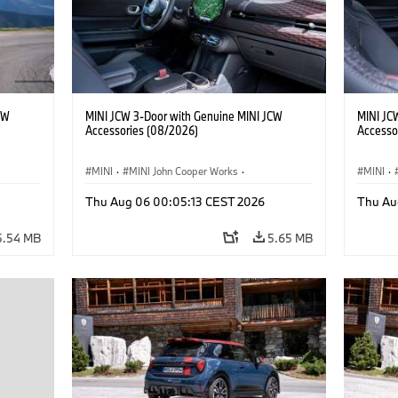
CW
MINI JCW 3-Door with Genuine MINI JCW
MINI JC
Accessories (08/2026)
Accesso
MINI
·
MINI John Cooper Works
·
MINI
·
John Cooper Works
·
John C
Thu Aug 06 00:05:13 CEST 2026
Thu Au
Optional Extras, Accessories
Optiona
5.54 MB
5.65 MB