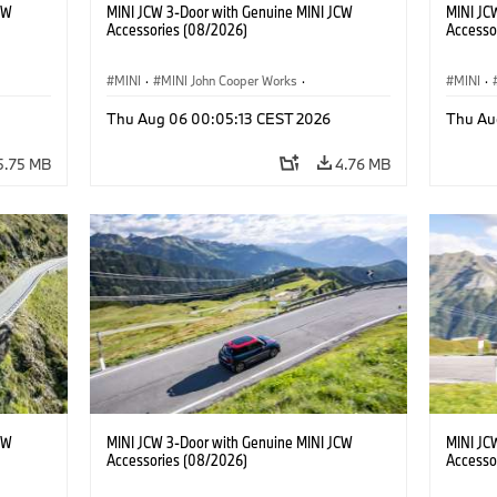
CW
MINI JCW 3-Door with Genuine MINI JCW
MINI JC
Accessories (08/2026)
Accesso
MINI
·
MINI John Cooper Works
·
MINI
·
John Cooper Works
·
John C
Thu Aug 06 00:05:13 CEST 2026
Thu Au
Optional Extras, Accessories
Optiona
5.75 MB
4.76 MB
CW
MINI JCW 3-Door with Genuine MINI JCW
MINI JC
Accessories (08/2026)
Accesso