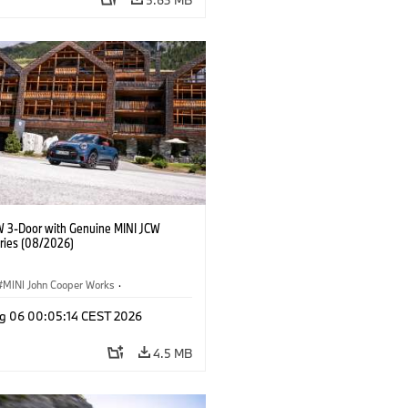
W 3-Door with Genuine MINI JCW
ries (08/2026)
MINI John Cooper Works
·
ooper Works
·
g 06 00:05:14 CEST 2026
l Extras, Accessories
4.5 MB