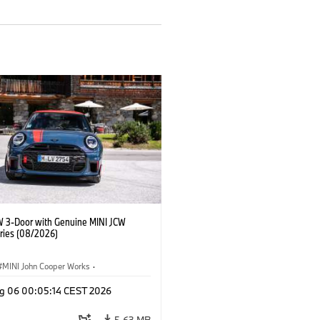
W 3-Door with Genuine MINI JCW
ries (08/2026)
MINI John Cooper Works
·
ooper Works
·
g 06 00:05:14 CEST 2026
l Extras, Accessories
5.63 MB