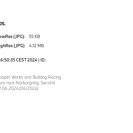
S.
owRes (JPG)
55 KB
ighRes (JPG)
4.12 MB
16:50:35 CEST 2024 | ID:
ooper Works and Bulldog Racing
ours race Nürburgring. Second
.06.2024.(06/2024)