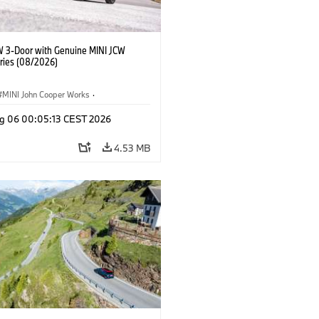
W 3-Door with Genuine MINI JCW
ries (08/2026)
MINI John Cooper Works
·
ooper Works
·
g 06 00:05:13 CEST 2026
l Extras, Accessories
4.53 MB