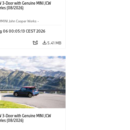
W 3-Door with Genuine MINI JCW
ries (08/2026)
MINI John Cooper Works
·
ooper Works
·
g 06 00:05:13 CEST 2026
l Extras, Accessories
5.41 MB
W 3-Door with Genuine MINI JCW
ries (08/2026)