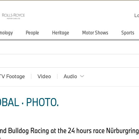
Lo
nology
People
Heritage
Motor Shows
Sports
TV Footage
Video
Audio
BAL · PHOTO.
nd Bulldog Racing at the 24 hours race Nürburgrin