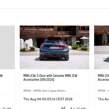
CW
MINI JCW 3-Door with Genuine MINI JCW
MINI JC
Accessories (08/2026)
Accesso
MINI
·
MINI John Cooper Works
·
MINI
·
John Cooper Works
·
John C
Thu Aug 06 00:05:14 CEST 2026
Thu Au
Optional Extras, Accessories
Optiona
4.25 MB
5.79 MB