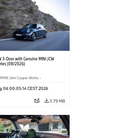
W 3-Door with Genuine MINI JCW
ries (08/2026)
MINI John Cooper Works
·
ooper Works
·
g 06 00:05:14 CEST 2026
l Extras, Accessories
3.79 MB