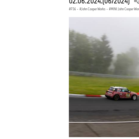
02.06.2024.(06/2024)
F56
·
John Cooper Works
·
MINI John Cooper Wo