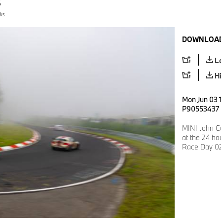
rks
DOWNLOAD
L
H
Mon Jun 03 
P90553437
MINI John C
at the 24 h
Race Day 02