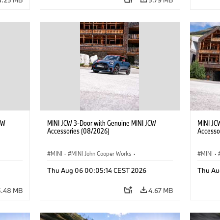
CW
MINI JCW 3-Door with Genuine MINI JCW
MINI JC
Accessories (08/2026)
Accesso
MINI
·
MINI John Cooper Works
·
MINI
·
John Cooper Works
·
John C
Thu Aug 06 00:05:14 CEST 2026
Thu Au
Optional Extras, Accessories
Optiona
5.48 MB
4.67 MB