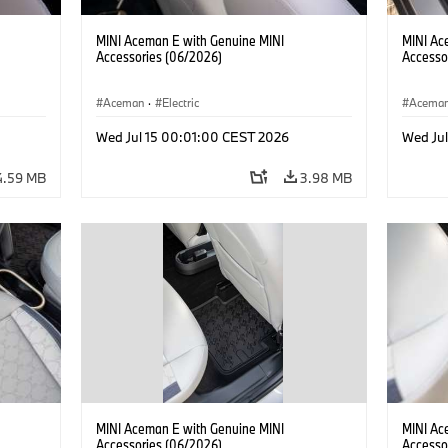
MINI Aceman E with Genuine MINI
MINI Ac
Accessories (06/2026)
Accesso
Aceman
·
Electric
Acema
Wed Jul 15 00:01:00 CEST 2026
Wed Ju
4.59 MB
3.98 MB
MINI Aceman E with Genuine MINI
MINI Ac
Accessories (06/2026)
Accesso