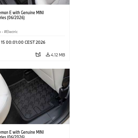
eman E with Genuine MINI
ries (06/2026)
n
·
Electric
l 15 00:01:00 CEST 2026
4.12 MB
eman E with Genuine MINI
ries (06/2026)