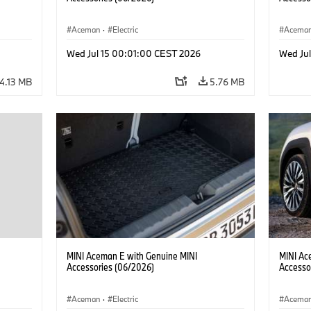
Aceman
·
Electric
Acema
Wed Jul 15 00:01:00 CEST 2026
Wed Ju
4.13 MB
5.76 MB
MINI Aceman E with Genuine MINI
MINI Ac
Accessories (06/2026)
Accesso
Aceman
·
Electric
Acema