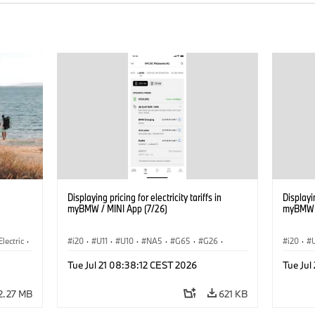
Displaying pricing for electricity tariffs in
Displayin
myBMW / MINI App (7/26)
myBMW /
Electric
·
i20
·
U11
·
U10
·
NA5
·
G65
·
G26
·
i20
·
3
·
G70 LCI
·
Electrification
·
Technology
·
G70 LC
Tue Jul 21 08:38:12 CEST 2026
Tue Jul
ConnectedDrive
·
iX
·
BMW i
·
iX1
·
iX2
·
Connec
iX3
·
iX5
·
i4
iX3
·
2.27 MB
621 KB