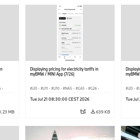
in
Displaying pricing for electricity tariffs in
Displayin
myBMW / MINI App (7/26)
myBMW /
6
·
i20
·
U11
·
U10
·
NA5
·
G65
·
G26
·
i20
·
·
G70 LCI
·
Electrification
·
Technology
·
G70 LC
Tue Jul 21 08:30:00 CEST 2026
Tue Ju
iX2
·
ConnectedDrive
·
iX
·
BMW i
·
iX1
·
iX2
·
Connec
iX3
·
iX5
·
i4
iX3
·
1.23 MB
639 KB