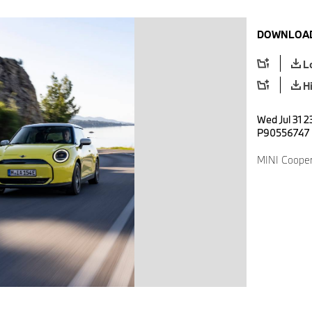
DOWNLOAD
L
H
Wed Jul 31 2
P90556747
MINI Cooper