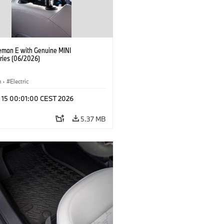
eman E with Genuine MINI
ries (06/2026)
n
·
Electric
l 15 00:01:00 CEST 2026
5.37 MB