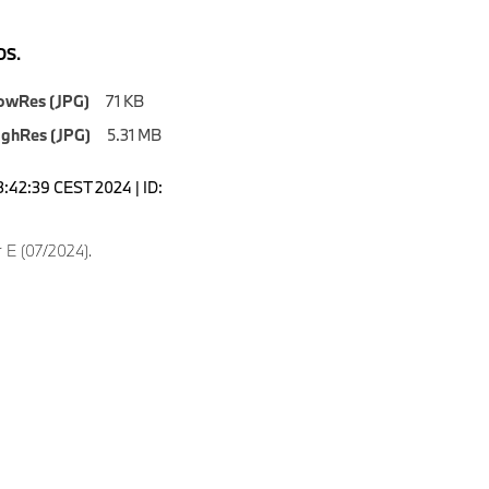
S.
owRes (JPG)
71 KB
ighRes (JPG)
5.31 MB
3:42:39 CEST 2024 | ID:
 E (07/2024).