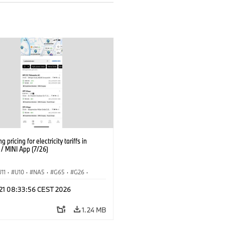
g pricing for electricity tariffs in
 MINI App (7/26)
U11
·
U10
·
NA5
·
G65
·
G26
·
I
·
Electrification
·
Technology
·
 21 08:33:56 CEST 2026
tedDrive
·
iX
·
BMW i
·
iX1
·
iX2
·
iX5
·
i4
1.24 MB