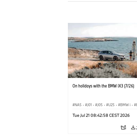
On holidays with the BMW iX3 (7/26)
NA5
·
J01
·
J05
·
U25
·
BMW i
·
Aceman
·
Countryman
·
Cooper
·
iX
Tue Jul 21 08:42:58 CEST 2026
Electrification
·
Technology