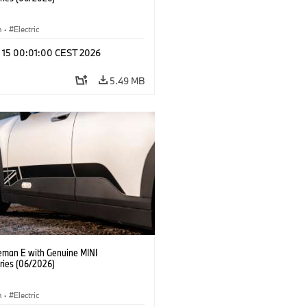
n
·
Electric
l 15 00:01:00 CEST 2026
5.49 MB
eman E with Genuine MINI
ries (06/2026)
n
·
Electric