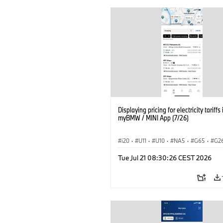
Displaying pricing for electricity tariffs 
myBMW / MINI App (7/26)
i20
·
U11
·
U10
·
NA5
·
G65
·
G2
G70 LCI
·
Electrification
·
Technology
Tue Jul 21 08:30:26 CEST 2026
ConnectedDrive
·
iX
·
BMW i
·
iX1
·
iX3
·
iX5
·
i4