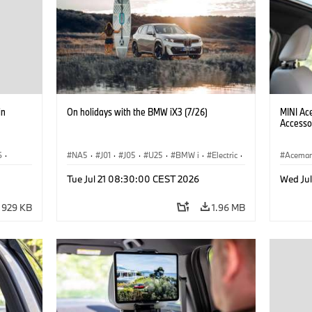
in
On holidays with the BMW iX3 (7/26)
MINI Ac
Accesso
6
·
NA5
·
J01
·
J05
·
U25
·
BMW i
·
Electric
·
Acema
·
Aceman
·
Countryman
·
Cooper
·
iX3
·
Tue Jul 21 08:30:00 CEST 2026
Wed Ju
iX2
·
Electrification
·
Technology
929 KB
1.96 MB