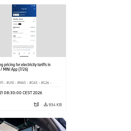
g pricing for electricity tariffs in
 MINI App (7/26)
U11
·
U10
·
NA5
·
G65
·
G26
·
I
·
Electrification
·
Technology
·
l 21 08:30:00 CEST 2026
tedDrive
·
iX
·
BMW i
·
iX1
·
iX2
·
iX5
·
i4
934 KB