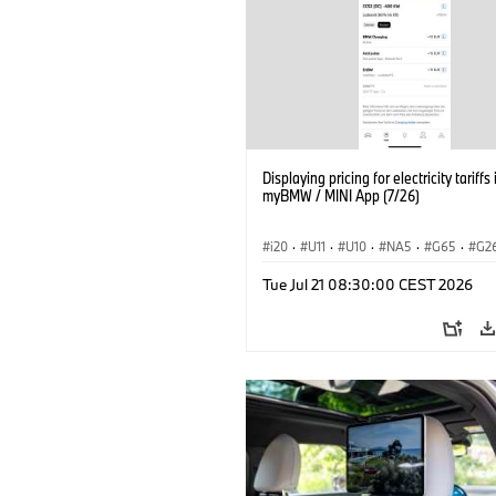
Displaying pricing for electricity tariffs 
myBMW / MINI App (7/26)
i20
·
U11
·
U10
·
NA5
·
G65
·
G2
G70 LCI
·
Electrification
·
Technology
Tue Jul 21 08:30:00 CEST 2026
ConnectedDrive
·
iX
·
BMW i
·
iX1
·
iX3
·
iX5
·
i4