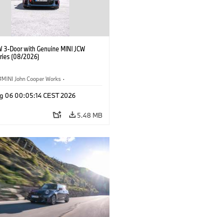
W 3-Door with Genuine MINI JCW
ries (08/2026)
MINI John Cooper Works
·
ooper Works
·
g 06 00:05:14 CEST 2026
l Extras, Accessories
5.48 MB