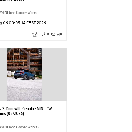
MINI John Cooper Works
·
ooper Works
·
g 06 00:05:14 CEST 2026
l Extras, Accessories
5.54 MB
W 3-Door with Genuine MINI JCW
ries (08/2026)
MINI John Cooper Works
·