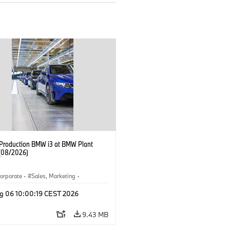
f Production BMW i3 at BMW Plant
(08/2026)
orporate
·
Sales, Marketing
·
ion Plants
·
Locations
·
i3
·
BMW i
g 06 10:00:19 CEST 2026
9.43 MB