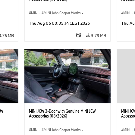
MINI
·
MINI John Cooper Works
·
MINI
·
John Cooper Works
·
John C
Thu Aug 06 00:05:14 CEST 2026
Thu Au
Optional Extras, Accessories
Optiona
3.76 MB
3.79 MB
CW
MINI JCW 3-Door with Genuine MINI JCW
MINI JC
Accessories (08/2026)
Accesso
MINI
·
MINI John Cooper Works
·
MINI
·