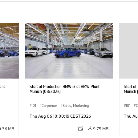
ant
Start of Production BMW i3 at BMW Plant
Start o
Munich (08/2026)
Munich 
I01
·
Corporate
·
Sales, Marketing
·
I01
·
C
BMW i
Production Plants
·
Locations
·
i3
·
BMW i
Product
Thu Aug 06 10:00:19 CEST 2026
Thu Au
9.36 MB
9.75 MB