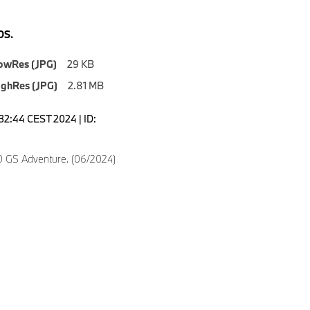
S.
owRes (JPG)
29 KB
ighRes (JPG)
2.81 MB
6:32:44 CEST 2024 | ID:
 GS Adventure. (06/2024)