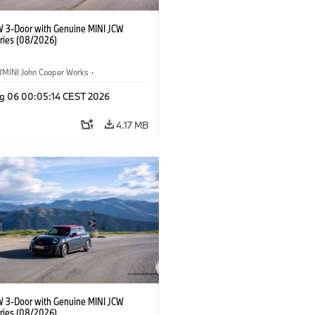
W 3-Door with Genuine MINI JCW
ries (08/2026)
MINI John Cooper Works
·
ooper Works
·
g 06 00:05:14 CEST 2026
l Extras, Accessories
4.17 MB
W 3-Door with Genuine MINI JCW
ries (08/2026)