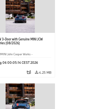
W 3-Door with Genuine MINI JCW
ries (08/2026)
MINI John Cooper Works
·
ooper Works
·
g 06 00:05:14 CEST 2026
l Extras, Accessories
4.25 MB