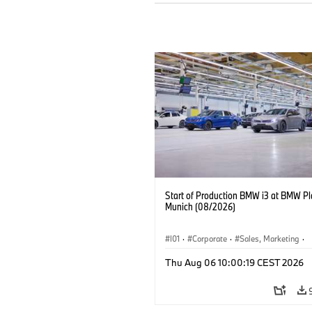
Start of Production BMW i3 at BMW Pl
Munich (08/2026)
I01
·
Corporate
·
Sales, Marketing
·
Production Plants
·
Locations
·
i3
·
Thu Aug 06 10:00:19 CEST 2026