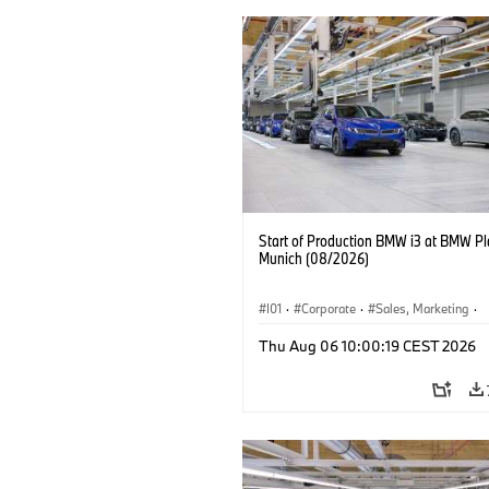
Start of Production BMW i3 at BMW Pl
Munich (08/2026)
I01
·
Corporate
·
Sales, Marketing
·
Production Plants
·
Locations
·
i3
·
Thu Aug 06 10:00:19 CEST 2026