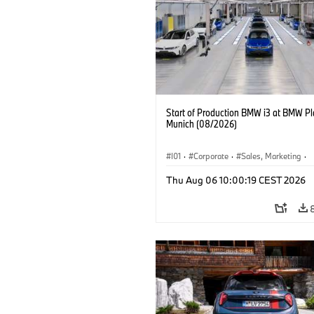
Start of Production BMW i3 at BMW Pl
Munich (08/2026)
I01
·
Corporate
·
Sales, Marketing
·
Production Plants
·
Locations
·
i3
·
Thu Aug 06 10:00:19 CEST 2026