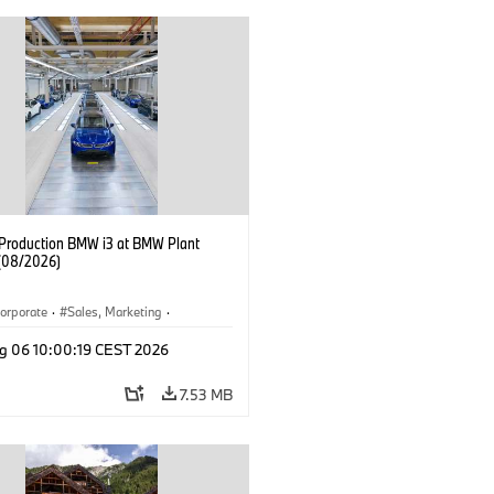
f Production BMW i3 at BMW Plant
(08/2026)
orporate
·
Sales, Marketing
·
ion Plants
·
Locations
·
i3
·
BMW i
g 06 10:00:19 CEST 2026
7.53 MB