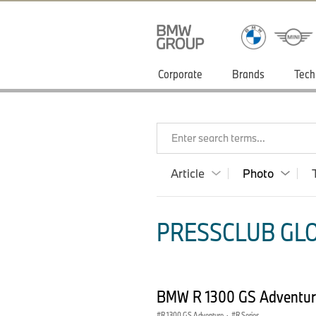
Corporate
Brands
Tech
Enter search terms...
Article
Photo
PRESSCLUB GLO
BMW R 1300 GS Adventur
R 1300 GS Adventure
·
R Series