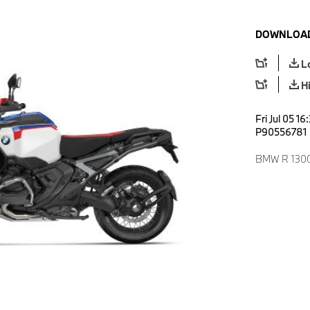
DOWNLOAD
L
H
Fri Jul 05 1
P90556781
BMW R 1300