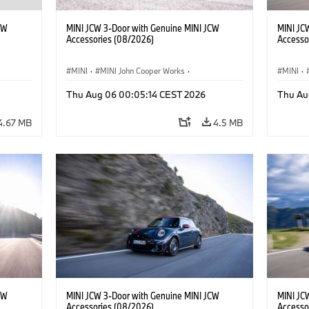
CW
MINI JCW 3-Door with Genuine MINI JCW
MINI JC
Accessories (08/2026)
Accesso
MINI
·
MINI John Cooper Works
·
MINI
·
John Cooper Works
·
John C
Thu Aug 06 00:05:14 CEST 2026
Thu Au
Optional Extras, Accessories
Optiona
4.67 MB
4.5 MB
CW
MINI JCW 3-Door with Genuine MINI JCW
MINI JC
Accessories (08/2026)
Accesso