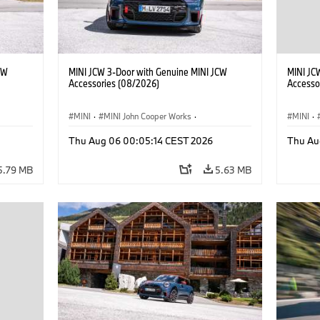
CW
MINI JCW 3-Door with Genuine MINI JCW
MINI JC
Accessories (08/2026)
Accesso
MINI
·
MINI John Cooper Works
·
MINI
·
John Cooper Works
·
John C
Thu Aug 06 00:05:14 CEST 2026
Thu Au
Optional Extras, Accessories
Optiona
5.79 MB
5.63 MB