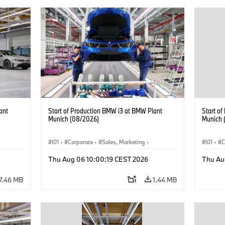
ant
Start of Production BMW i3 at BMW Plant
Start o
Munich (08/2026)
Munich 
I01
·
Corporate
·
Sales, Marketing
·
I01
·
C
BMW i
Production Plants
·
Locations
·
i3
·
BMW i
Product
Thu Aug 06 10:00:19 CEST 2026
Thu Au
7.46 MB
1.44 MB