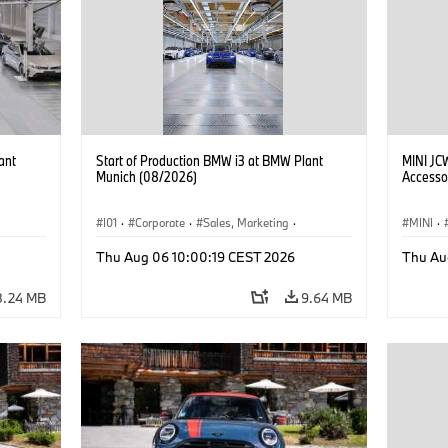
ant
Start of Production BMW i3 at BMW Plant
MINI JC
Munich (08/2026)
Accesso
I01
·
Corporate
·
Sales, Marketing
·
MINI
·
BMW i
Production Plants
·
Locations
·
i3
·
BMW i
John C
Thu Aug 06 10:00:19 CEST 2026
Thu Au
Optiona
8.24 MB
9.64 MB