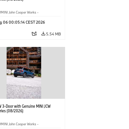
MINI John Cooper Works
·
ooper Works
·
g 06 00:05:14 CEST 2026
l Extras, Accessories
5.54 MB
W 3-Door with Genuine MINI JCW
ries (08/2026)
MINI John Cooper Works
·