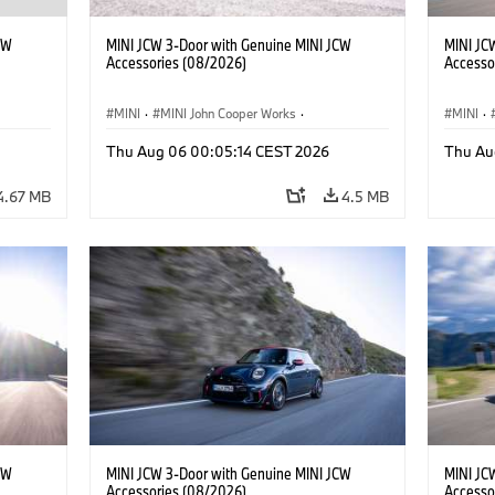
CW
MINI JCW 3-Door with Genuine MINI JCW
MINI JC
Accessories (08/2026)
Accesso
MINI
·
MINI John Cooper Works
·
MINI
·
John Cooper Works
·
John C
Thu Aug 06 00:05:14 CEST 2026
Thu Au
Optional Extras, Accessories
Optiona
4.67 MB
4.5 MB
CW
MINI JCW 3-Door with Genuine MINI JCW
MINI JC
Accessories (08/2026)
Accesso