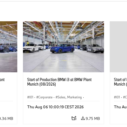
ant
Start of Production BMW i3 at BMW Plant
Start o
Munich (08/2026)
Munich 
I01
·
Corporate
·
Sales, Marketing
·
I01
·
C
BMW i
Production Plants
·
Locations
·
i3
·
BMW i
Product
Thu Aug 06 10:00:19 CEST 2026
Thu Au
9.36 MB
9.75 MB