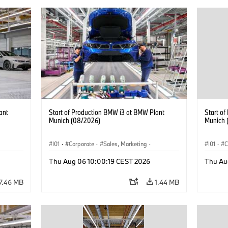
ant
Start of Production BMW i3 at BMW Plant
Start o
Munich (08/2026)
Munich 
I01
·
Corporate
·
Sales, Marketing
·
I01
·
C
BMW i
Production Plants
·
Locations
·
i3
·
BMW i
Product
Thu Aug 06 10:00:19 CEST 2026
Thu Au
7.46 MB
1.44 MB