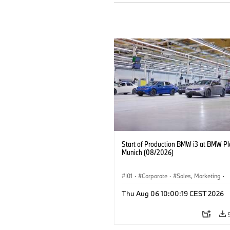
Start of Production BMW i3 at BMW Pl
Munich (08/2026)
I01
·
Corporate
·
Sales, Marketing
·
Production Plants
·
Locations
·
i3
·
Thu Aug 06 10:00:19 CEST 2026