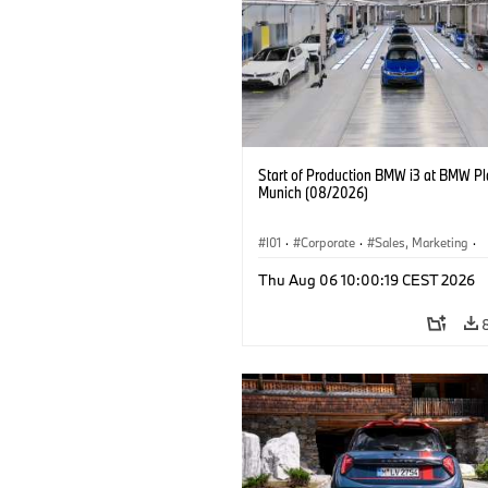
Start of Production BMW i3 at BMW Pl
Munich (08/2026)
I01
·
Corporate
·
Sales, Marketing
·
Production Plants
·
Locations
·
i3
·
Thu Aug 06 10:00:19 CEST 2026