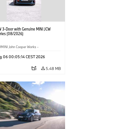
W 3-Door with Genuine MINI JCW
ries (08/2026)
MINI John Cooper Works
·
ooper Works
·
g 06 00:05:14 CEST 2026
l Extras, Accessories
5.48 MB