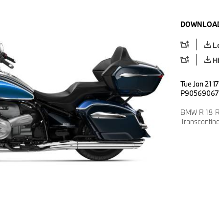
DOWNLOAD
L
H
Tue Jan 21 1
P90569067
BMW R 18 Ro
Transcontin