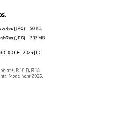
S.
owRes (JPG)
50 KB
ighRes (JPG)
2.13 MB
7:00:00 CET 2025 | ID:
ctane, R 18 B, R 18
ental Model Year 2025.