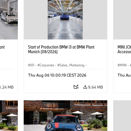
ant
Start of Production BMW i3 at BMW Plant
MINI JC
Munich (08/2026)
Accesso
I01
·
Corporate
·
Sales, Marketing
·
MINI
·
BMW i
Production Plants
·
Locations
·
i3
·
BMW i
John C
Thu Aug 06 10:00:19 CEST 2026
Thu Au
Optiona
8.24 MB
9.64 MB