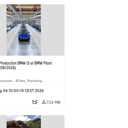
f Production BMW i3 at BMW Plant
(08/2026)
orporate
·
Sales, Marketing
·
ion Plants
·
Locations
·
i3
·
BMW i
g 06 10:00:19 CEST 2026
7.53 MB