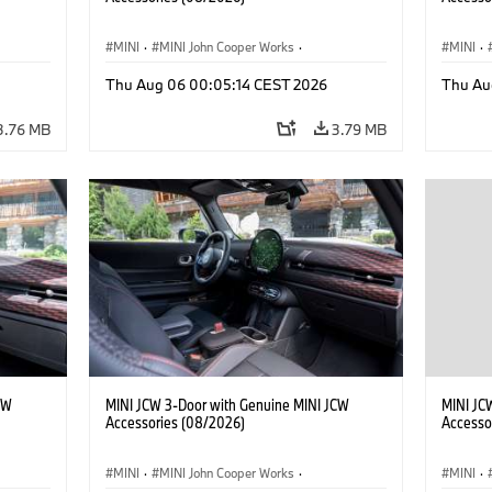
MINI
·
MINI John Cooper Works
·
MINI
·
John Cooper Works
·
John C
Thu Aug 06 00:05:14 CEST 2026
Thu Au
Optional Extras, Accessories
Optiona
3.76 MB
3.79 MB
CW
MINI JCW 3-Door with Genuine MINI JCW
MINI JC
Accessories (08/2026)
Accesso
MINI
·
MINI John Cooper Works
·
MINI
·