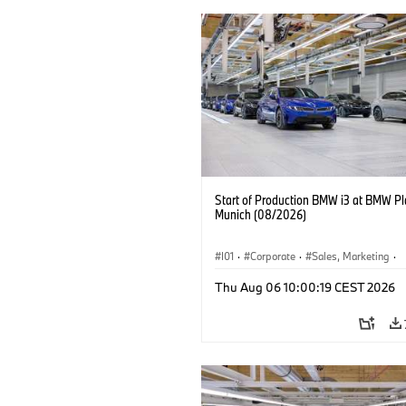
Start of Production BMW i3 at BMW Pl
Munich (08/2026)
I01
·
Corporate
·
Sales, Marketing
·
Production Plants
·
Locations
·
i3
·
Thu Aug 06 10:00:19 CEST 2026