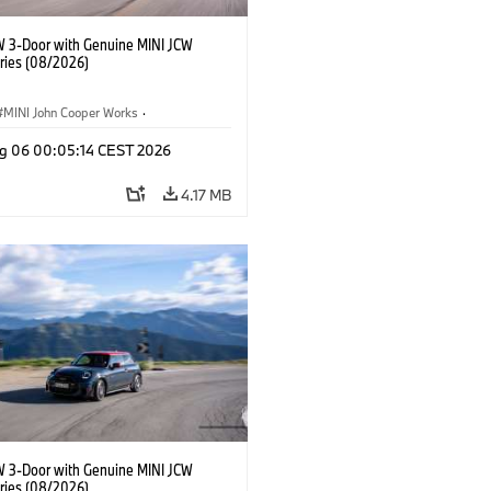
W 3-Door with Genuine MINI JCW
ries (08/2026)
MINI John Cooper Works
·
ooper Works
·
g 06 00:05:14 CEST 2026
l Extras, Accessories
4.17 MB
W 3-Door with Genuine MINI JCW
ries (08/2026)