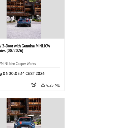
W 3-Door with Genuine MINI JCW
ries (08/2026)
MINI John Cooper Works
·
ooper Works
·
g 06 00:05:14 CEST 2026
l Extras, Accessories
4.25 MB