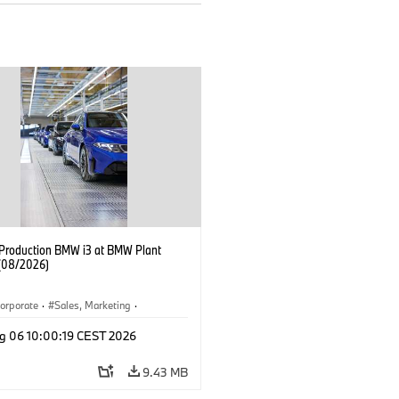
f Production BMW i3 at BMW Plant
(08/2026)
orporate
·
Sales, Marketing
·
ion Plants
·
Locations
·
i3
·
BMW i
g 06 10:00:19 CEST 2026
9.43 MB