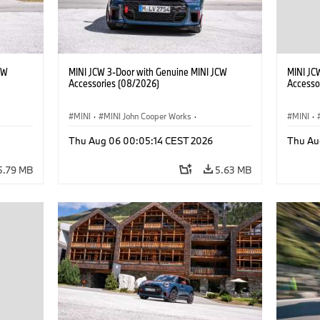
CW
MINI JCW 3-Door with Genuine MINI JCW
MINI JC
Accessories (08/2026)
Accesso
MINI
·
MINI John Cooper Works
·
MINI
·
John Cooper Works
·
John C
Thu Aug 06 00:05:14 CEST 2026
Thu Au
Optional Extras, Accessories
Optiona
5.79 MB
5.63 MB