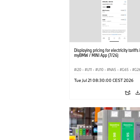
Displaying pricing for electricity tariffs 
myBMW / MINI App (7/26)
i20
·
U11
·
U10
·
NA5
·
G65
·
G2
G70 LCI
·
Electrification
·
Technology
Tue Jul 21 08:30:00 CEST 2026
ConnectedDrive
·
iX
·
BMW i
·
iX1
·
iX3
·
iX5
·
i4