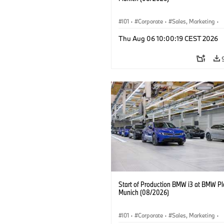
I01
·
Corporate
·
Sales, Marketing
·
Production Plants
·
Locations
·
i3
·
Thu Aug 06 10:00:19 CEST 2026
Start of Production BMW i3 at BMW Pl
Munich (08/2026)
I01
·
Corporate
·
Sales, Marketing
·