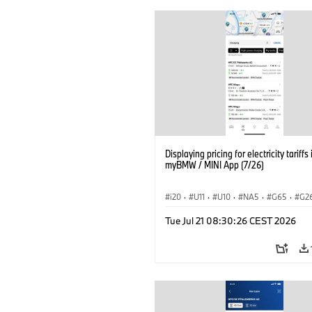
Displaying pricing for electricity tariffs 
myBMW / MINI App (7/26)
i20
·
U11
·
U10
·
NA5
·
G65
·
G2
G70 LCI
·
Electrification
·
Technology
Tue Jul 21 08:30:26 CEST 2026
ConnectedDrive
·
iX
·
BMW i
·
iX1
·
iX3
·
iX5
·
i4