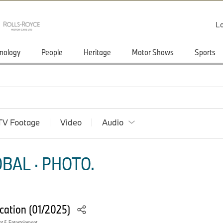
Lo
nology
People
Heritage
Motor Shows
Sports
TV Footage
Video
Audio
BAL · PHOTO.
ation (01/2025)
nt & Entertainment