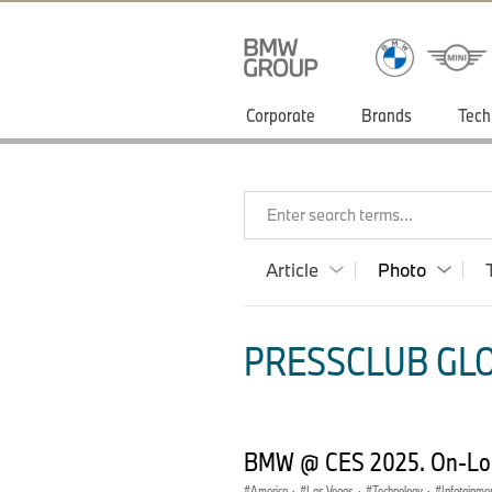
Corporate
Brands
Tech
Enter search terms...
Article
Photo
PRESSCLUB GLO
BMW @ CES 2025. On-Loc
America
·
Las Vegas
·
Technology
·
Infotainme