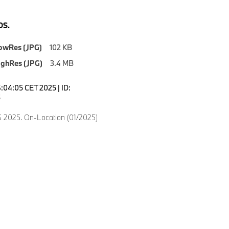
S.
owRes (JPG)
102 KB
ighRes (JPG)
3.4 MB
6:04:05 CET 2025 | ID:
5
2025. On-Location (01/2025)