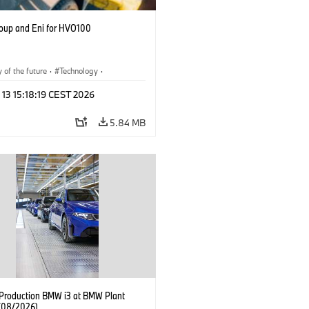
up and Eni for HVO100
y of the future
·
Technology
·
r Economy
·
Production, Recycling
 13 15:18:19 CEST 2026
5.84 MB
f Production BMW i3 at BMW Plant
(08/2026)