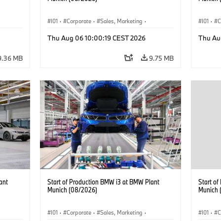
I01
·
Corporate
·
Sales, Marketing
·
I01
·
C
BMW i
Production Plants
·
Locations
·
i3
·
BMW i
Product
Thu Aug 06 10:00:19 CEST 2026
Thu Au
9.36 MB
9.75 MB
ant
Start of Production BMW i3 at BMW Plant
Start o
Munich (08/2026)
Munich 
I01
·
Corporate
·
Sales, Marketing
·
I01
·
C