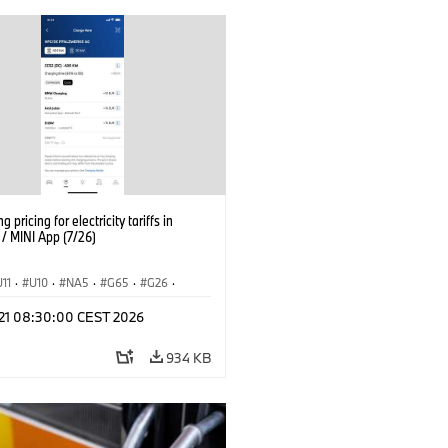
g pricing for electricity tariffs in
 MINI App (7/26)
U11
·
U10
·
NA5
·
G65
·
G26
·
I
·
Electrification
·
Technology
·
l 21 08:30:00 CEST 2026
tedDrive
·
iX
·
BMW i
·
iX1
·
iX2
·
iX5
·
i4
934 KB