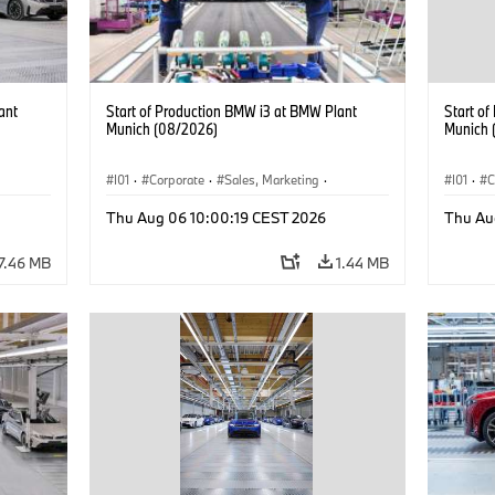
ant
Start of Production BMW i3 at BMW Plant
Start o
Munich (08/2026)
Munich 
I01
·
Corporate
·
Sales, Marketing
·
I01
·
C
BMW i
Production Plants
·
Locations
·
i3
·
BMW i
Product
Thu Aug 06 10:00:19 CEST 2026
Thu Au
7.46 MB
1.44 MB