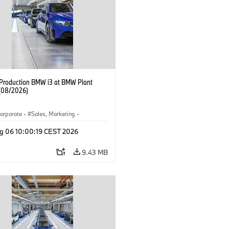
f Production BMW i3 at BMW Plant
(08/2026)
orporate
·
Sales, Marketing
·
ion Plants
·
Locations
·
i3
·
BMW i
g 06 10:00:19 CEST 2026
9.43 MB