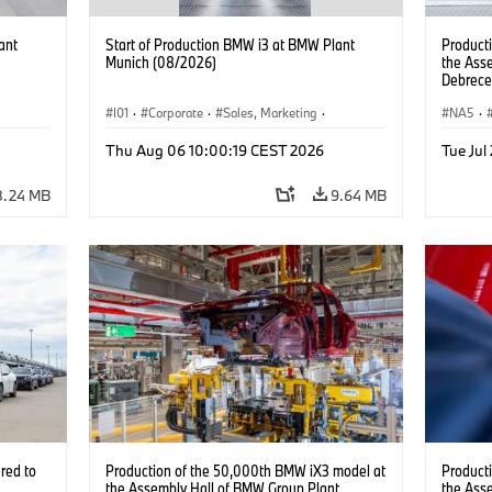
ant
Start of Production BMW i3 at BMW Plant
Product
Munich (08/2026)
the Ass
Debrece
I01
·
Corporate
·
Sales, Marketing
·
NA5
·
BMW i
Production Plants
·
Locations
·
i3
·
BMW i
Thu Aug 06 10:00:19 CEST 2026
Tue Jul
8.24 MB
9.64 MB
red to
Production of the 50,000th BMW iX3 model at
Product
the Assembly Hall of BMW Group Plant
the Ass