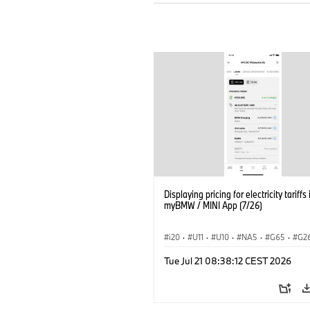
Displaying pricing for electricity tariffs 
myBMW / MINI App (7/26)
i20
·
U11
·
U10
·
NA5
·
G65
·
G2
G70 LCI
·
Electrification
·
Technology
Tue Jul 21 08:38:12 CEST 2026
ConnectedDrive
·
iX
·
BMW i
·
iX1
·
iX3
·
iX5
·
i4