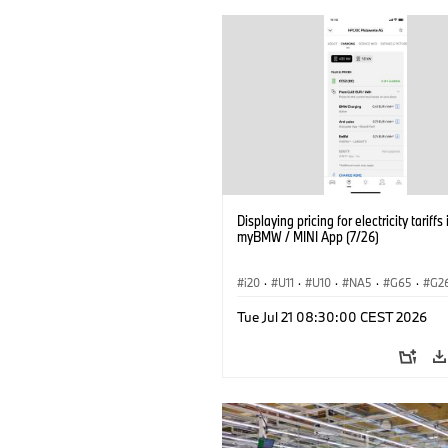
Displaying pricing for electricity tariffs 
myBMW / MINI App (7/26)
i20
·
U11
·
U10
·
NA5
·
G65
·
G2
G70 LCI
·
Electrification
·
Technology
Tue Jul 21 08:30:00 CEST 2026
ConnectedDrive
·
iX
·
BMW i
·
iX1
·
iX3
·
iX5
·
i4