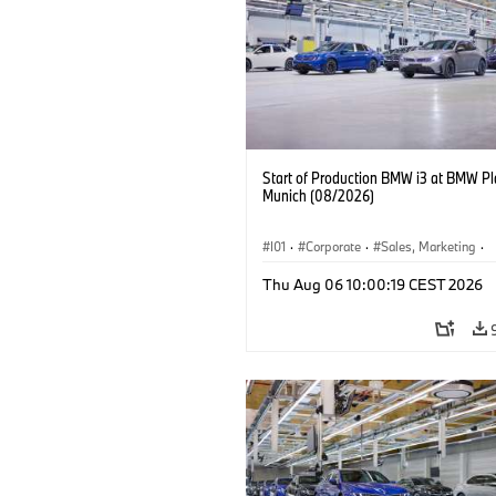
Start of Production BMW i3 at BMW Pl
Munich (08/2026)
I01
·
Corporate
·
Sales, Marketing
·
Production Plants
·
Locations
·
i3
·
Thu Aug 06 10:00:19 CEST 2026