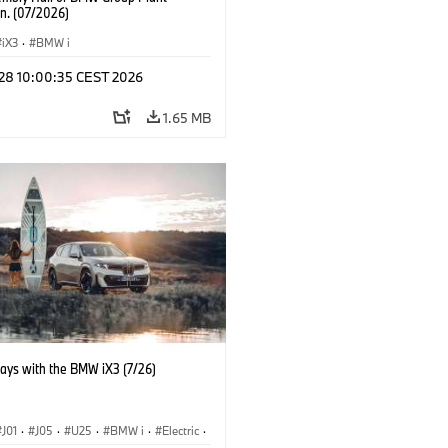
n. (07/2026)
iX3
·
BMW i
 28 10:00:35 CEST 2026
1.65 MB
days with the BMW iX3 (7/26)
J01
·
J05
·
U25
·
BMW i
·
Electric
·