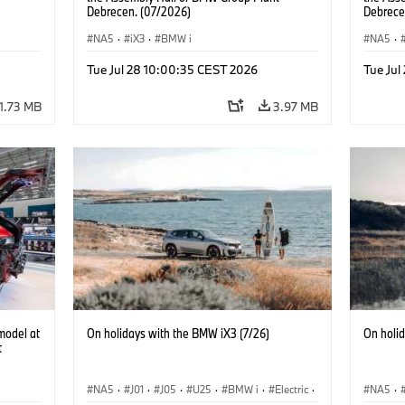
Debrecen. (07/2026)
Debrece
NA5
·
iX3
·
BMW i
NA5
·
Tue Jul 28 10:00:35 CEST 2026
Tue Jul
1.73 MB
3.97 MB
model at
On holidays with the BMW iX3 (7/26)
On holi
t
NA5
·
J01
·
J05
·
U25
·
BMW i
·
Electric
·
NA5
·