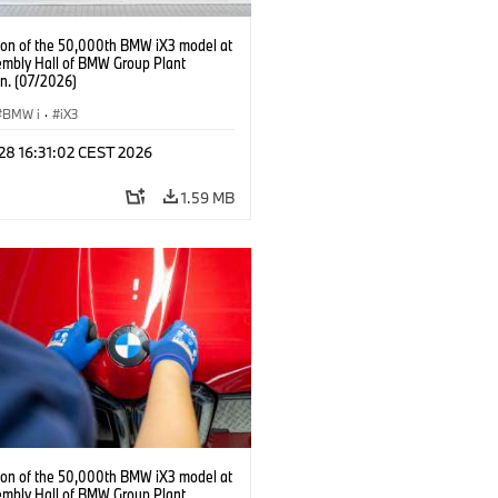
ion of the 50,000th BMW iX3 model at
embly Hall of BMW Group Plant
n. (07/2026)
BMW i
·
iX3
 28 16:31:02 CEST 2026
1.59 MB
ion of the 50,000th BMW iX3 model at
embly Hall of BMW Group Plant