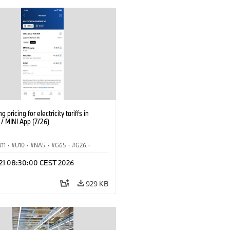
g pricing for electricity tariffs in
 MINI App (7/26)
U11
·
U10
·
NA5
·
G65
·
G26
·
I
·
Electrification
·
Technology
·
l 21 08:30:00 CEST 2026
tedDrive
·
iX
·
BMW i
·
iX1
·
iX2
·
iX5
·
i4
929 KB