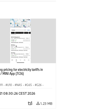
g pricing for electricity tariffs in
 MINI App (7/26)
U11
·
U10
·
NA5
·
G65
·
G26
·
I
·
Electrification
·
Technology
·
 21 08:30:26 CEST 2026
tedDrive
·
iX
·
BMW i
·
iX1
·
iX2
·
iX5
·
i4
1.23 MB