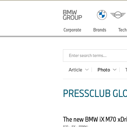
Corporate
Brands
Tech
Enter search terms...
Article
Photo
PRESSCLUB GLO
The new BMW iX M70 xDriv
i20
·
iX
·
BMW i