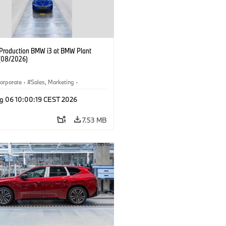
f Production BMW i3 at BMW Plant
(08/2026)
orporate
·
Sales, Marketing
·
ion Plants
·
Locations
·
i3
·
BMW i
g 06 10:00:19 CEST 2026
7.53 MB