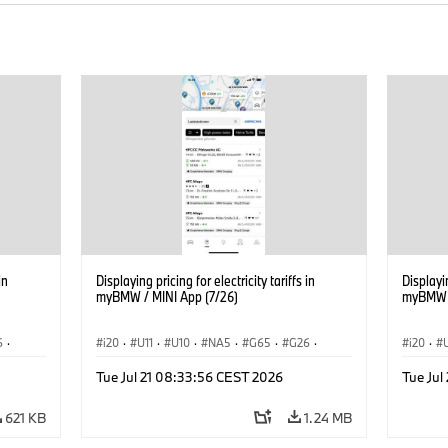
in
Displaying pricing for electricity tariffs in
Displayin
myBMW / MINI App (7/26)
myBMW /
6
·
i20
·
U11
·
U10
·
NA5
·
G65
·
G26
·
i20
·
·
G70 LCI
·
Electrification
·
Technology
·
G70 LC
Tue Jul 21 08:33:56 CEST 2026
Tue Jul
iX2
·
ConnectedDrive
·
iX
·
BMW i
·
iX1
·
iX2
·
Connec
iX3
·
iX5
·
i4
iX3
·
621 KB
1.24 MB