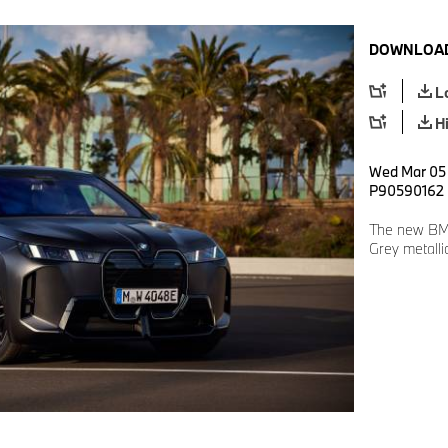
DOWNLOAD
L
H
Wed Mar 05 
P90590162
The new BM
Grey metalli