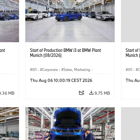
ant
Start of Production BMW i3 at BMW Plant
Start o
Munich (08/2026)
Munich 
I01
·
Corporate
·
Sales, Marketing
·
I01
·
C
BMW i
Production Plants
·
Locations
·
i3
·
BMW i
Product
Thu Aug 06 10:00:19 CEST 2026
Thu Au
9.36 MB
9.75 MB