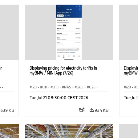
in
Displaying pricing for electricity tariffs in
Displayin
myBMW / MINI App (7/26)
myBMW /
6
·
i20
·
U11
·
U10
·
NA5
·
G65
·
G26
·
i20
·
·
G70 LCI
·
Electrification
·
Technology
·
G70 LC
Tue Jul 21 08:30:00 CEST 2026
Tue Ju
iX2
·
ConnectedDrive
·
iX
·
BMW i
·
iX1
·
iX2
·
Connec
iX3
·
iX5
·
i4
iX3
·
639 KB
934 KB