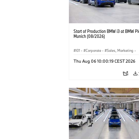
Start of Production BMW i3 at BMW Pl
Munich (08/2026)
I01
·
Corporate
·
Sales, Marketing
·
Production Plants
·
Locations
·
i3
·
Thu Aug 06 10:00:19 CEST 2026