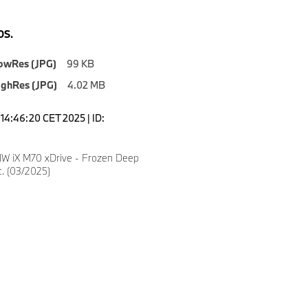
S.
owRes (JPG)
99 KB
ighRes (JPG)
4.02 MB
14:46:20 CET 2025 | ID:
W iX M70 xDrive - Frozen Deep
c. (03/2025)