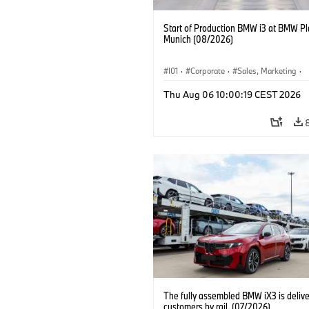
Start of Production BMW i3 at BMW Pl
Munich (08/2026)
I01
·
Corporate
·
Sales, Marketing
·
Production Plants
·
Locations
·
i3
·
Thu Aug 06 10:00:19 CEST 2026
The fully assembled BMW iX3 is delive
customers by rail. (07/2026)