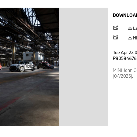
DOWNLOAD
L
H
Tue Apr 22 
P90594676
MINI John 
(04/2025).