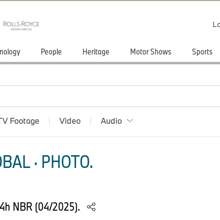
Lo
nology
People
Heritage
Motor Shows
Sports
TV Footage
Video
Audio
BAL · PHOTO.
24h NBR (04/2025).