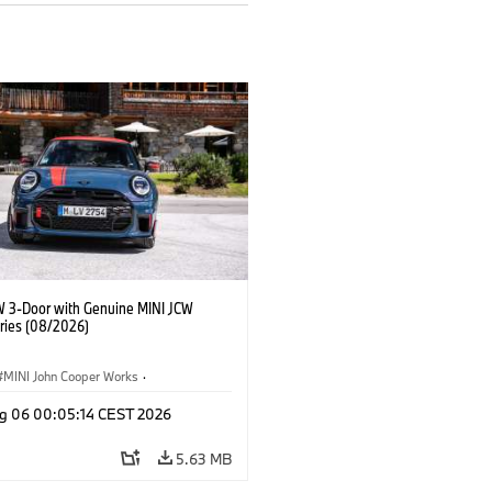
W 3-Door with Genuine MINI JCW
ries (08/2026)
MINI John Cooper Works
·
ooper Works
·
g 06 00:05:14 CEST 2026
l Extras, Accessories
5.63 MB