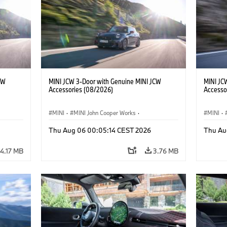
CW
MINI JCW 3-Door with Genuine MINI JCW
MINI JC
Accessories (08/2026)
Accesso
MINI
·
MINI John Cooper Works
·
MINI
·
John Cooper Works
·
John C
Thu Aug 06 00:05:14 CEST 2026
Thu Au
Optional Extras, Accessories
Optiona
4.17 MB
3.76 MB