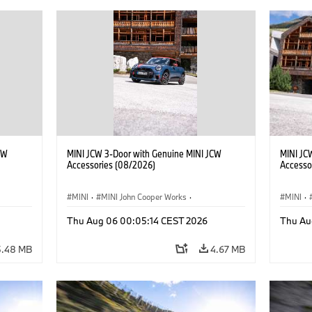
CW
MINI JCW 3-Door with Genuine MINI JCW
MINI JC
Accessories (08/2026)
Accesso
MINI
·
MINI John Cooper Works
·
MINI
·
John Cooper Works
·
John C
Thu Aug 06 00:05:14 CEST 2026
Thu Au
Optional Extras, Accessories
Optiona
5.48 MB
4.67 MB