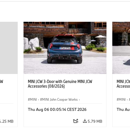
CW
MINI JCW 3-Door with Genuine MINI JCW
MINI JC
Accessories (08/2026)
Accesso
MINI
·
MINI John Cooper Works
·
MINI
·
John Cooper Works
·
John C
Thu Aug 06 00:05:14 CEST 2026
Thu Au
Optional Extras, Accessories
Optiona
4.25 MB
5.79 MB