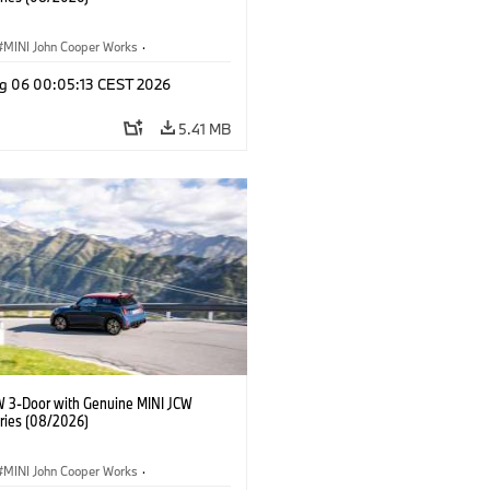
MINI John Cooper Works
·
ooper Works
·
g 06 00:05:13 CEST 2026
l Extras, Accessories
5.41 MB
W 3-Door with Genuine MINI JCW
ries (08/2026)
MINI John Cooper Works
·