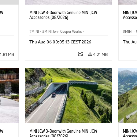
CW
MINI JCW 3-Door with Genuine MINI JCW
MINI JC
Accessories (08/2026)
Accesso
MINI
·
MINI John Cooper Works
·
MINI
·
John Cooper Works
·
John C
Thu Aug 06 00:05:13 CEST 2026
Thu Au
Optional Extras, Accessories
Optiona
4.81 MB
4.21 MB
CW
MINI JCW 3-Door with Genuine MINI JCW
MINI JC
Accessories (08/2026)
Accesso