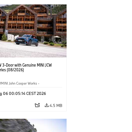
W 3-Door with Genuine MINI JCW
ries (08/2026)
MINI John Cooper Works
·
ooper Works
·
g 06 00:05:14 CEST 2026
l Extras, Accessories
4.5 MB