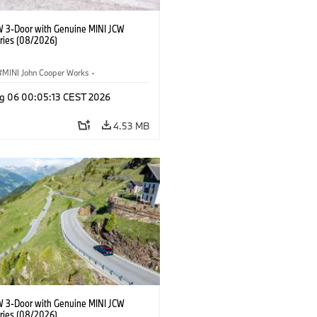
W 3-Door with Genuine MINI JCW
ries (08/2026)
MINI John Cooper Works
·
ooper Works
·
g 06 00:05:13 CEST 2026
l Extras, Accessories
4.53 MB
W 3-Door with Genuine MINI JCW
ries (08/2026)