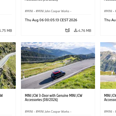
MINI
·
MINI John Cooper Works
·
MINI
·
John Cooper Works
·
John C
Thu Aug 06 00:05:13 CEST 2026
Thu Au
Optional Extras, Accessories
Optiona
5.75 MB
4.76 MB
CW
MINI JCW 3-Door with Genuine MINI JCW
MINI JC
Accessories (08/2026)
Accesso
MINI
·
MINI John Cooper Works
·
MINI
·