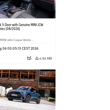
W 3-Door with Genuine MINI JCW
ries (08/2026)
MINI John Cooper Works
·
ooper Works
·
g 06 00:05:13 CEST 2026
l Extras, Accessories
4.94 MB