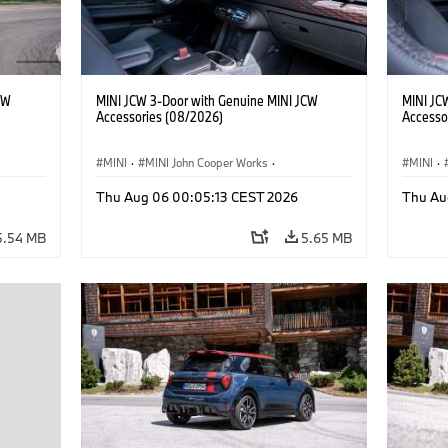
CW
MINI JCW 3-Door with Genuine MINI JCW
MINI JC
Accessories (08/2026)
Accesso
MINI
·
MINI John Cooper Works
·
MINI
·
John Cooper Works
·
John C
Thu Aug 06 00:05:13 CEST 2026
Thu Au
Optional Extras, Accessories
Optiona
5.54 MB
5.65 MB