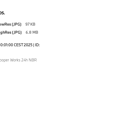
S.
owRes (JPG)
97 KB
ighRes (JPG)
6.8 MB
00:01:00 CEST 2025 | ID:
Cooper Works 24h NBR