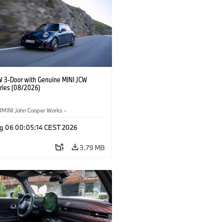
W 3-Door with Genuine MINI JCW
ries (08/2026)
MINI John Cooper Works
·
ooper Works
·
g 06 00:05:14 CEST 2026
l Extras, Accessories
3.79 MB